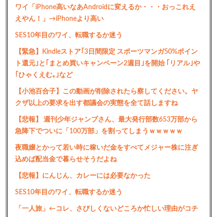
ワイ「iPhone高いなあAndroidに変えるか・・・おっこれえ
えやん！」→iPhoneより高い
SES10年目のワイ、転職するか迷う
【緊急】Kindleストア｢3日間限定 スポーツマンガ50%ポイン
ト還元｣と｢まとめ買いキャンペーン2週目｣を開始 ｢リアル｣や
｢ひゃくえむ｡｣など
【小池百合子】この動画が削除されたら察してください。ヤ
クザ以上の要求を出す都議会の実態を全て話しますね
【悲報】 週刊少年ジャンプさん、最大発行部数653万部から
急降下でついに「100万部」を割ってしまうｗｗｗｗｗ
夜職嬢とかって若い時に稼いだ金をすべてメジャー株に注ぎ
込めば配当金で暮らせそうだよね
【悲報】にんじん、カレーには必要なかった
SES10年目のワイ、転職するか迷う
「一人旅」←コレ、さびしくないどころか忙しい理由がコチ