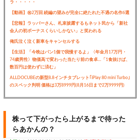
ラ・・・・・
【動画】㊗️2万回 続編の望みが完全に絶たれた不遇の名作6選
【悲報】ラッパーさん、札束披露するもネット民から「新社
会人の初ボーナスくらいしかない」と笑われる
俺氏泣く泣く新車をキャンセルする
【生活】「今晩はパン1個で我慢するよ」〈年金月17万円・
74歳男性〉物価高で変わった当たり前の食卓…「1食抜けば、
数百円は使わずに済む」
ALLDOCUBEの新型8.8インチタブレット｢iPlay 80 mini Turbo｣
のスペック判明 価格は3万8999円(8月16日まで2万9999円)
株って下がったら上がるまで待った
らあかんの？