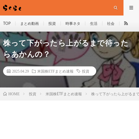
TOP
まとめ動画
投資
時事ネタ
生活
社会
株って下がったら上がるまで待った
らあかんの？
2025.04.29
米国株ETFまとめ速報
投資
HOME
投資
米国株ETFまとめ速報
株って下がったら上がるま