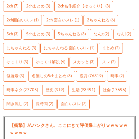
2ch
(7)
2chまとめ
(3)
2ch名作紹介【ゆっくり】
(3)
2ch面白いスレ
(1)
2ch 面白いスレ
(1)
2ちゃんねる
(6)
5ch
(3)
5chまとめ
(3)
5ちゃんねる
(3)
なんg
(2)
なんj
(2)
にちゃんねる
(3)
にちゃんねる 面白いスレ
(1)
まとめ
(2)
ゆっくり
(3)
ゆっくり解説
(6)
スカッと
(3)
スレ
(2)
修羅場
(3)
名無しの5chまとめ
(3)
投資
(76319)
時事
(2)
時事ネタ
(27705)
歴史
(319)
生活
(93491)
社会
(17696)
聞き流し
(2)
長時間
(2)
面白いスレ
(7)
【衝撃】JAバンクさん、ここにきて評価爆上がりｗｗｗｗｗ
ｗｗｗｗ