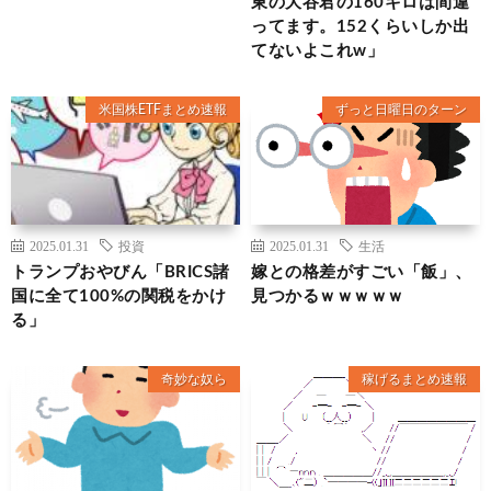
東の大谷君の160キロは間違
ってます。152くらいしか出
てないよこれw」
米国株ETFまとめ速報
ずっと日曜日のターン
2025.01.31
投資
2025.01.31
生活
トランプおやびん「BRICS諸
嫁との格差がすごい「飯」、
国に全て100%の関税をかけ
見つかるｗｗｗｗｗ
る」
奇妙な奴ら
稼げるまとめ速報