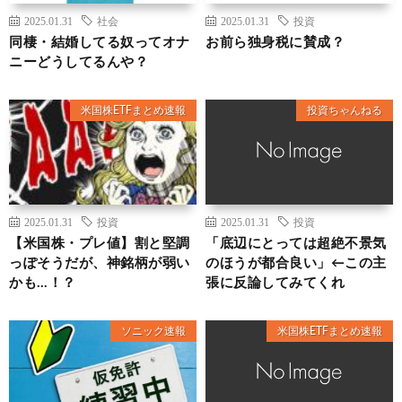
2025.01.31
社会
2025.01.31
投資
同棲・結婚してる奴ってオナ
お前ら独身税に賛成？
ニーどうしてるんや？
米国株ETFまとめ速報
投資ちゃんねる
2025.01.31
投資
2025.01.31
投資
【米国株・プレ値】割と堅調
「底辺にとっては超絶不景気
っぽそうだが、神銘柄が弱い
のほうが都合良い」←この主
かも…！？
張に反論してみてくれ
ソニック速報
米国株ETFまとめ速報