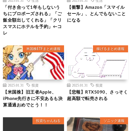
2025.01.31
生活
2025.01.31
生活
「付き合って1年もしないう
【衝撃】Amazon「スマイル
ちにプロポーズされる」「ご
セール」、とんでもないこと
飯全額出してくれる」「クリ
になる
スマスにホテルを予約」←コ
レ
米国株ETFまとめ速報
稼げるまとめ速報
2025.01.31
投資
2025.01.31
投資
【米国株】旧王者Apple、
【悲報】RTX5090、さっそく
iPhone先行きに不安あるも決
超高額で転売される
算通過おめでとう！！
投資ちゃんねる
ソニック速報