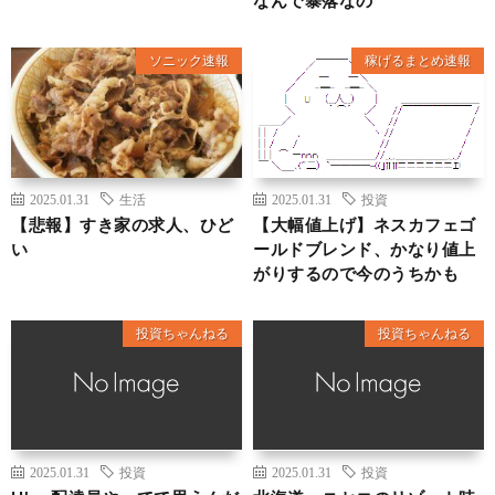
なんで暴落なの
ソニック速報
稼げるまとめ速報
2025.01.31
生活
2025.01.31
投資
【悲報】すき家の求人、ひど
【大幅値上げ】ネスカフェゴ
い
ールドブレンド、かなり値上
がりするので今のうちかも
投資ちゃんねる
投資ちゃんねる
2025.01.31
投資
2025.01.31
投資