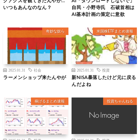
クアクスを観てきたんやが…
AI「ダウンロードしないで」
いつもあんなのなん？
自民・小野寺氏 石破首相は
AI基本計画の策定に意欲
奇妙な奴ら
米国株ETFまとめ速報
2025.01.31
社会
2025.01.31
投資
ラーメンショップ来たんやが
新NISA暴落したけど元に戻る
んだよね
稼げるまとめ速報
投資ちゃんねる