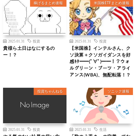
稼げるまとめ速報
米国株ETFまとめ速報
2025.01.31
投資
2025.01.31
投資
貴様ら土日はなにするの
【米国株】インテルさん、ク
ー！？
ソ決算＋クソガイダンスを好
感ｷﾀ━━(ﾟ∀ﾟ)━━！？ウォ
ルグリーン・ブーツ・アライ
アンス(WBA)、無配転落！？
投資ちゃんねる
ソニック速報
2025.01.31
投資
2025.01.31
生活