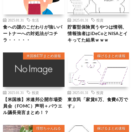
2025.01.31
生活
2025.01.31
投資
食への謎のこだわりが強いパ
貯蓄型保険買うやつは情弱、
ートナーへの対処法がコチ
情報強者はiDeCoとNISAとイ
ラ・・・・・
キってた結果ｗｗｗ
米国株ETFまとめ速報
稼げるまとめ速報
2025.01.31
投資
2025.01.31
投資
【米国株】米連邦公開市場委
東京民「家賃8万、食費6万で
員会（FOMC）声明＋パウエ
す」
ル議長発言まとめ！？
理想ちゃんねる
稼げるまとめ速報