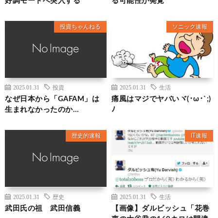
好調モードへ突入する
る可能性が発覚
投資ちゃんねる
ソニック速報
2025.01.31
投資
2025.01.31
生活
なぜ日本から「GAFAM」は
痛風はマジでヤバいヾ(･ω･`;)
生まれなかったのか…
ﾉ
歴史的速報
IT速報
2025.01.31
歴史
2025.01.31
生活
武田氏の祖 武田信義
【画像】ダルビッシュ「花巻