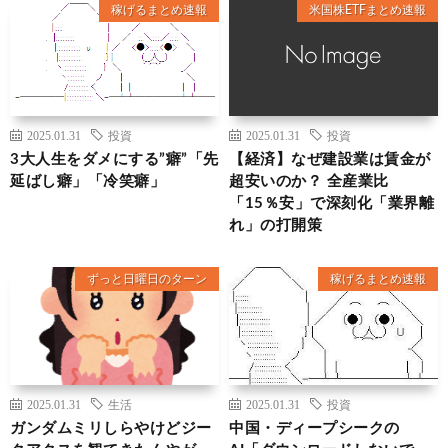
稼げるまとめ速報
米国株ETFまとめ速報
2025.01.31
投資
2025.01.31
投資
3大人生をダメにする”癖”「先
【経済】なぜ建設業は賃金が
延ばし癖」「冷笑癖」
超安いのか？ 全産業比
「15％安」で深刻化「業界離
れ」の打開策
ずっと日曜日のターン
稼げるまとめ速報
2025.01.31
生活
2025.01.31
投資
ガンダムミリしらやけどジー
中国・ディープシークの