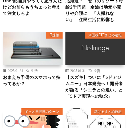
Uber配達員やってて思うんだ
北海道・ニセコのリゾート時
けどお前らもうちょっと考え
給2千円超 余波は地元小売
て注文しろよ
りや介護に 「人採れな
い」 住民生活に影響も
IT速報
米国株ETFまとめ速報
2025.01.31
生活
2025.01.31
投資
おまえら予備のスマホって持
【スズキ】ついに「5ドアジ
ってるか？
ムニー」日本発売へ！開発者
が語る「シエラとの違い」と
「5ドア実現への執念」
ずっと日曜日のターン
稼げるまとめ速報