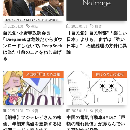
2025.01.31
生活
2025.01.31
投資
自民党･小野寺政調会長
【自民党】自民幹部“「楽しい
｢DeepSeekは危険だからダウ
日本」よりも、まずは「強い
ンロードしないで｡DeepSeek
日本」” 石破総理の方針に異
は当たり前のことをねじ曲げ
論
る｣
米国株ETFまとめ速報
稼げるまとめ速報
2025.01.31
投資
2025.01.31
投資
【朗報】フジテレビさんの株
中国の電気自動車BYDに「巨
価、年初来高値を更新する絶
額の隠れ負債」が膨らんでい