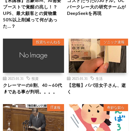
【米国株】古豪IBM、AI需要
コストたったの30ドル。UC
ブーストで覚醒の兆し！？
バークレー大の研究チームが
UPS、最大顧客との貨物量
DeepSeekを再現
50%以上削減って何があっ
た…？
投資ちゃんねる
ソニック速報
2025.01.31
投資
2025.01.31
生活
クレーマーの8割、40～60代
【悲報】パパ活女子さん、逝
👴である事が判明。。。。
く
IT速報
奇妙な奴ら