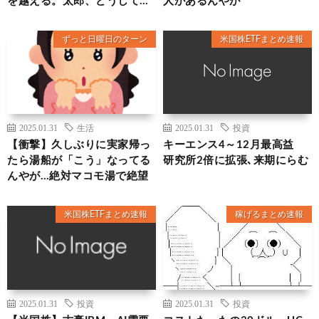
を越える。太郎、どうして…
人があるんやが
ずっと日曜日のターン
米国株ETFまとめ速報
2025.01.31
生活
2025.01.31
投資
【衝撃】久しぶりに実家帰っ
キーエンス4～12月最高益
たら湯船が「こう」なってる
研究所2倍に拡張､来期にらむ
んやが…絶対マコモ湯で絶望
米国株ETFまとめ速報
稼げるまとめ速報
2025.01.31
投資
2025.01.31
投資