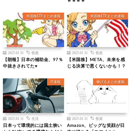
ｗｗｗｗ
米国株ETFまとめ速報
米国株ETFまとめ速報
2025.01.31
投資
2025.01.31
投資
【朗報】日本の補助金、97％
【米国株】META、未来を感
中抜きされてた♥
じる決算で悪くないかも！？
IT速報
稼げるまとめ速報
2025.01.31
生活
2025.01.31
投資
日本って環境的には国土狭い
Amazon、ビッグな笑顔が日