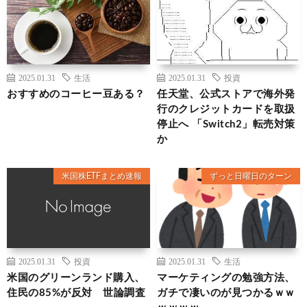
2025.01.31
生活
2025.01.31
投資
おすすめのコーヒー豆ある？
任天堂、公式ストアで海外発
行のクレジットカードを取扱
停止へ 「Switch2」転売対策
か
米国株ETFまとめ速報
ずっと日曜日のターン
2025.01.31
投資
2025.01.31
生活
米国のグリーンランド購入、
マーケティングの勉強方法、
住民の85%が反対 世論調査
ガチで凄いのが見つかるｗｗ