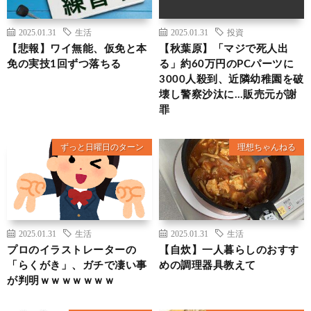
2025.01.31
生活
2025.01.31
投資
【悲報】ワイ無能、仮免と本
【秋葉原】「マジで死人出
免の実技1回ずつ落ちる
る」約60万円のPCパーツに
3000人殺到、近隣幼稚園を破
壊し警察沙汰に…販売元が謝
罪
ずっと日曜日のターン
理想ちゃんねる
2025.01.31
生活
2025.01.31
生活
プロのイラストレーターの
【自炊】一人暮らしのおすす
「らくがき」、ガチで凄い事
めの調理器具教えて
が判明ｗｗｗｗｗｗｗ