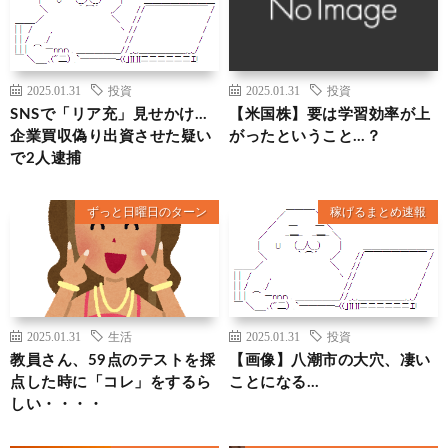
2025.01.31
投資
2025.01.31
投資
SNSで「リア充」見せかけ…
【米国株】要は学習効率が上
企業買収偽り出資させた疑い
がったということ…？
で2人逮捕
ずっと日曜日のターン
稼げるまとめ速報
2025.01.31
生活
2025.01.31
投資
教員さん、59点のテストを採
【画像】八潮市の大穴、凄い
点した時に「コレ」をするら
ことになる…
しい・・・・