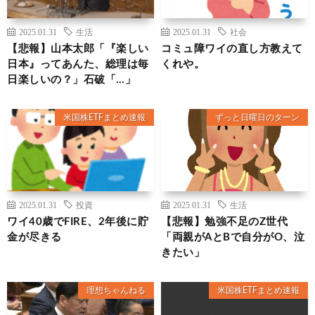
2025.01.31
生活
2025.01.31
社会
【悲報】山本太郎「『楽しい
コミュ障ワイの直し方教えて
日本』ってあんた、総理は毎
くれや。
日楽しいの？」石破「…」
米国株ETFまとめ速報
ずっと日曜日のターン
2025.01.31
投資
2025.01.31
生活
ワイ40歳でFIRE、2年後に貯
【悲報】勉強不足のZ世代
金が尽きる
「両親がAとBで自分がO、泣
きたい」
理想ちゃんねる
米国株ETFまとめ速報