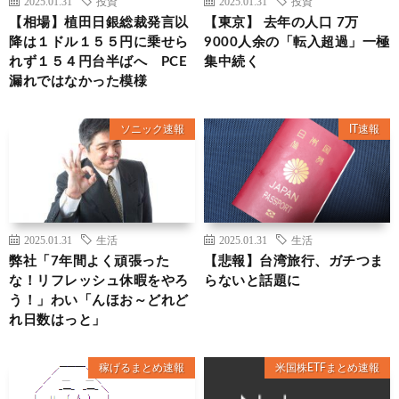
2025.01.31
投資
2025.01.31
投資
【相場】植田日銀総裁発言以
【東京】 去年の人口 7万
降は１ドル１５５円に乗せら
9000人余の「転入超過」一極
れず１５４円台半ばへ PCE
集中続く
漏れではなかった模様
ソニック速報
IT速報
2025.01.31
生活
2025.01.31
生活
弊社「7年間よく頑張った
【悲報】台湾旅行、ガチつま
な！リフレッシュ休暇をやろ
らないと話題に
う！」わい「んほお～どれど
れ日数はっと」
稼げるまとめ速報
米国株ETFまとめ速報