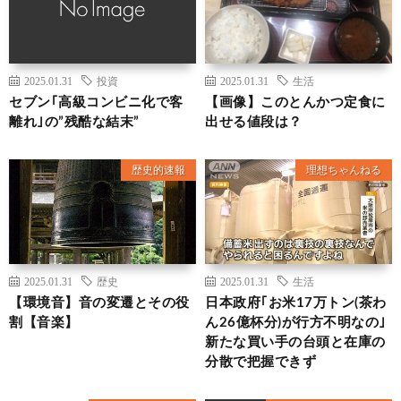
2025.01.31
投資
2025.01.31
生活
セブン｢高級コンビニ化で客
【画像】このとんかつ定食に
離れ｣の”残酷な結末”
出せる値段は？
歴史的速報
理想ちゃんねる
2025.01.31
歴史
2025.01.31
生活
【環境音】音の変遷とその役
日本政府｢お米17万トン(茶わ
割【音楽】
ん26億杯分)が行方不明なの｣
新たな買い手の台頭と在庫の
分散で把握できず