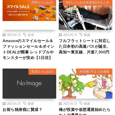
理想ちゃんねる
fx2ちゃんねる投資系2chまとめ
2025.01.31
生活
2025.01.31
投資
Amazonのスマイルセール＆
フルフラットシートに対応し
ファッションセール＆ポイン
た日本初の高速バスが誕生、
トDEALが開幕 レッドブルや
高知〜東京線、片道7,300円
モンスターが安め【1日目】
投資ちゃんねる
米国株ETFまとめ速報
2025.01.31
投資
2025.01.31
投資
お前ら独身税に賛成？
俺が投資や仮想通貨始めたら