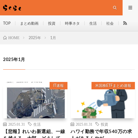
TOP
まとめ動画
投資
時事ネタ
生活
社会
HOME
2025年
1月
2025年1月
IT速報
米国株ETFまとめ速報
2025.01.31
生活
2025.01.31
投資
【悲報】れいわ新選組、一線
ハワイ勤務で年収540万の求