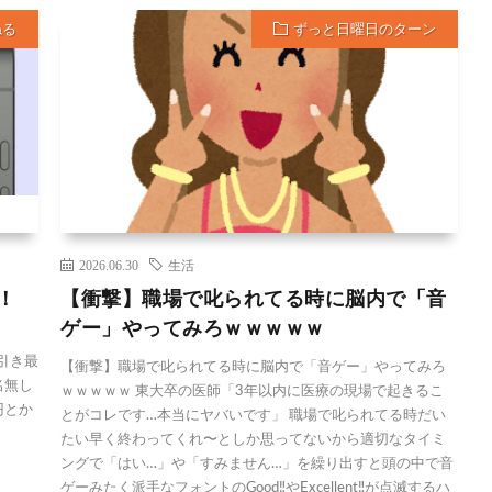
ねる
ずっと日曜日のターン
2026.06.30
生活
！！
【衝撃】職場で叱られてる時に脳内で「音
ゲー」やってみろｗｗｗｗｗ
0円引き最
【衝撃】職場で叱られてる時に脳内で「音ゲー」やってみろ
名無し
ｗｗｗｗｗ 東大卒の医師「3年以内に医療の現場で起きるこ
00円とか
とがコレです…本当にヤバいです」 職場で叱られてる時だい
たい早く終わってくれ〜としか思ってないから適切なタイミ
ングで「はい…」や「すみません…」を繰り出すと頭の中で音
ゲーみたく派手なフォントのGood‼︎やExcellent‼︎が点滅するハ