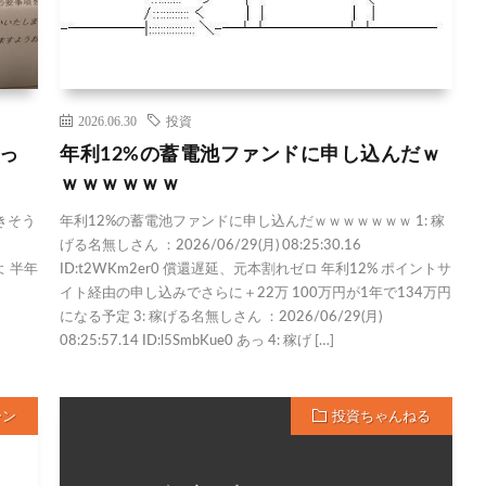
2026.06.30
投資
っ
年利12%の蓄電池ファンドに申し込んだｗ
ｗｗｗｗｗｗ
きそう
年利12%の蓄電池ファンドに申し込んだｗｗｗｗｗｗｗ 1: 稼
げる名無しさん ：2026/06/29(月) 08:25:30.16
よ 半年
ID:t2WKm2er0 償還遅延、元本割れゼロ 年利12% ポイントサ
イト経由の申し込みでさらに＋22万 100万円が1年で134万円
になる予定 3: 稼げる名無しさん ：2026/06/29(月)
08:25:57.14 ID:l5SmbKue0 あっ 4: 稼げ […]
ーン
投資ちゃんねる