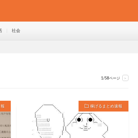
活
社会
>
1/58ページ
速報
稼げるまとめ速報