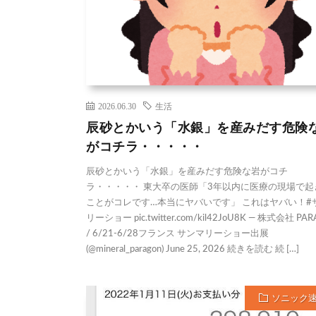
2026.06.30
生活
辰砂とかいう「水銀」を産みだす危険
がコチラ・・・・・
辰砂とかいう「水銀」を産みだす危険な岩がコチ
ラ・・・・・ 東大卒の医師「3年以内に医療の現場で起
ことがコレです…本当にヤバいです」 これはヤバい！#
リーショー pic.twitter.com/kil42JoU8K — 株式会社 PA
/ 6/21-6/28フランス サンマリーショー出展
(@mineral_paragon) June 25, 2026 続きを読む 続 […]
ソニック