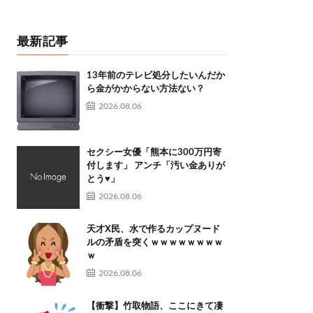
最新記事
13年前のテレビ処分したいんだか
ら金がかからない方法ない？
2026.08.06
セクシー女優「熊本に300万円寄
付します」 アンチ「汚い金ありが
とう♥」
2026.08.06
天才X民、水で作るカップヌード
ルの矛盾を突くｗｗｗｗｗｗｗｗ
ｗ
2026.08.06
【衝撃】竹取物語、ここにきて凄