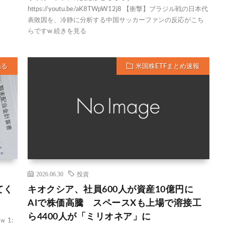
https://youtu.be/aK8TWpW12j8 【衝撃】ブラジル戦の日本代
表敗因を、冷静に分析する中国サッカーファンの反応がこち
らですw 続きを見る
ねる
米国株ETFまとめ速報
2026.06.30
投資
てく
キオクシア、社員600人が資産10億円に
AIで株価高騰 スペースXも上場で溶接工
ら4400人が「ミリオネア」に
 1: