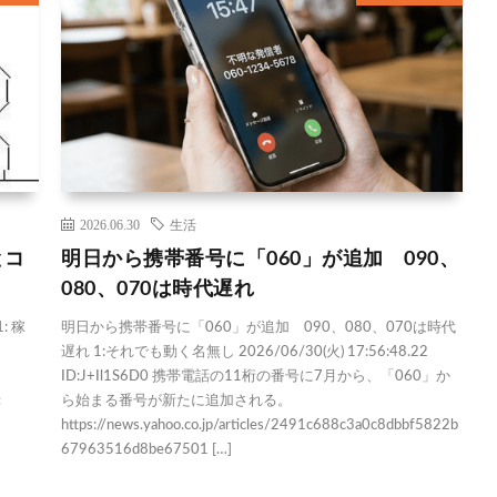
2026.06.30
生活
とコ
明日から携帯番号に「060」が追加 090、
080、070は時代遅れ
: 稼
明日から携帯番号に「060」が追加 090、080、070は時代
遅れ 1:それでも動く名無し 2026/06/30(火) 17:56:48.22
ID:J+Il1S6D0 携帯電話の11桁の番号に7月から、「060」か
：
ら始まる番号が新たに追加される。
https://news.yahoo.co.jp/articles/2491c688c3a0c8dbbf5822b
67963516d8be67501 […]