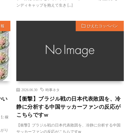
ンディキャップを抱えて生き […]
速報
ひえたコッペパン
2026.06.30
時事ネタ
いい
【衝撃】ブラジル戦の日本代表敗因を、冷
静に分析する中国サッカーファンの反応が
こちらですw
: 稼
【衝撃】ブラジル戦の日本代表敗因を、冷静に分析する中国
上がり
サッカーファンの反応がこちらですw