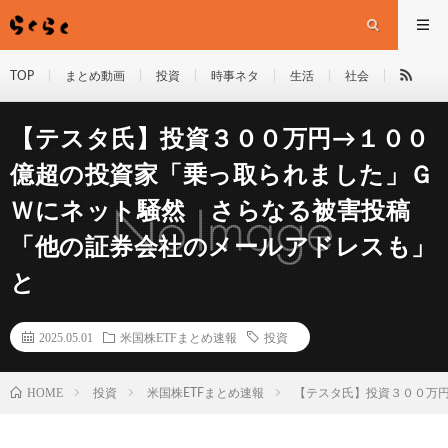
TOP
まとめ動画
投資
時事ネタ
生活
社会
【テスタ氏】投資３００万円→１００
億超の投資家「乗っ取られました」Ｇ
Ｗにネット騒然 さらなる被害投稿
「他の証券会社のメールアドレスも」
と
2025.05.01
米国株ETFまとめ速報
投資
HOME
投資
米国株ETFまとめ速報
【テスタ氏】投資３００万