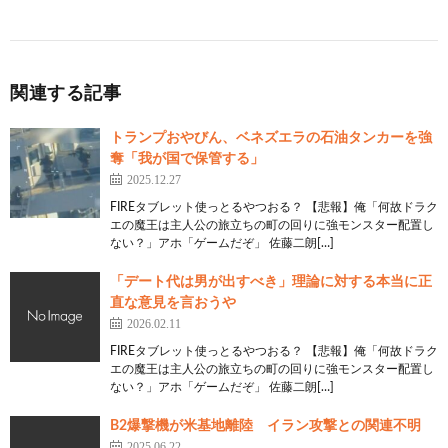
関連する記事
トランプおやびん、ベネズエラの石油タンカーを強
奪「我が国で保管する」
2025.12.27
FIREタブレット使っとるやつおる？ 【悲報】俺「何故ドラク
エの魔王は主人公の旅立ちの町の回りに強モンスター配置し
ない？」アホ「ゲームだぞ」 佐藤二朗[…]
「デート代は男が出すべき」理論に対する本当に正
直な意見を言おうや
2026.02.11
FIREタブレット使っとるやつおる？ 【悲報】俺「何故ドラク
エの魔王は主人公の旅立ちの町の回りに強モンスター配置し
ない？」アホ「ゲームだぞ」 佐藤二朗[…]
B2爆撃機が米基地離陸 イラン攻撃との関連不明
2025.06.22