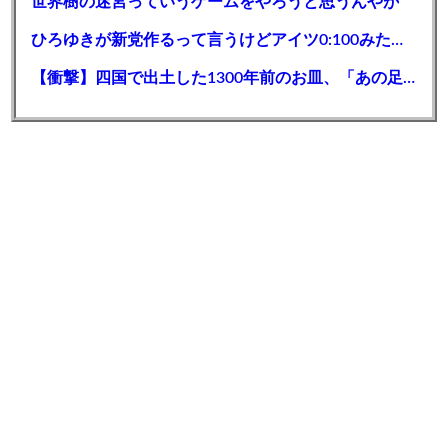
世界樹の迷宮っていうゲームをやろうと思うんやが
ひろゆきが新党作るって言うけどアイツ0:100みたいな極論多いのに大丈夫なん？
【衝撃】四国で出土した1300年前のお皿、「あの足跡」が付いている模様ｗｗｗｗｗ