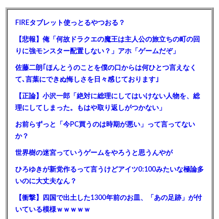
FIREタブレット使っとるやつおる？
【悲報】俺「何故ドラクエの魔王は主人公の旅立ちの町の回
りに強モンスター配置しない？」アホ「ゲームだぞ」
佐藤二朗｢ほんとうのことを僕の口からは何ひとつ言えなく
て､言葉にできぬ悔しさを日々感じております｣
【正論】小沢一郎「絶対に総理にしてはいけない人物を、総
理にしてしまった。もはや取り返しがつかない」
お前らずっと「今PC買うのは時期が悪い」って言ってない
か？
世界樹の迷宮っていうゲームをやろうと思うんやが
ひろゆきが新党作るって言うけどアイツ0:100みたいな極論多
いのに大丈夫なん？
【衝撃】四国で出土した1300年前のお皿、「あの足跡」が付
いている模様ｗｗｗｗｗ