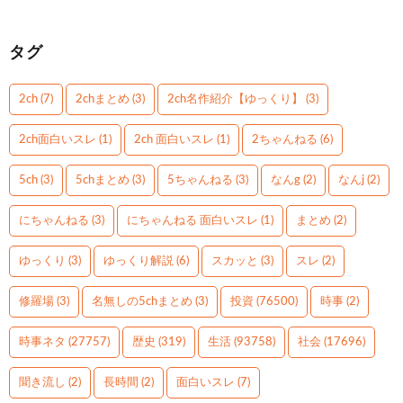
タグ
2ch
(7)
2chまとめ
(3)
2ch名作紹介【ゆっくり】
(3)
2ch面白いスレ
(1)
2ch 面白いスレ
(1)
2ちゃんねる
(6)
5ch
(3)
5chまとめ
(3)
5ちゃんねる
(3)
なんg
(2)
なんj
(2)
にちゃんねる
(3)
にちゃんねる 面白いスレ
(1)
まとめ
(2)
ゆっくり
(3)
ゆっくり解説
(6)
スカッと
(3)
スレ
(2)
修羅場
(3)
名無しの5chまとめ
(3)
投資
(76500)
時事
(2)
時事ネタ
(27757)
歴史
(319)
生活
(93758)
社会
(17696)
聞き流し
(2)
長時間
(2)
面白いスレ
(7)