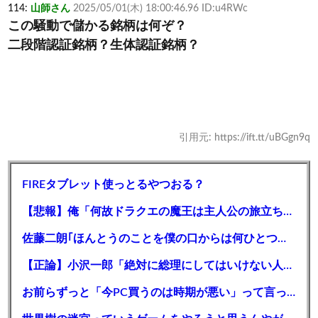
114:
山師さん
2025/05/01(木) 18:00:46.96 ID:u4RWc
この騒動で儲かる銘柄は何ぞ？
二段階認証銘柄？生体認証銘柄？
引用元: https://ift.tt/uBGgn9q
FIREタブレット使っとるやつおる？
【悲報】俺「何故ドラクエの魔王は主人公の旅立ちの町の回りに強モンスター配置しない？」アホ「ゲームだぞ」
佐藤二朗｢ほんとうのことを僕の口からは何ひとつ言えなくて､言葉にできぬ悔しさを日々感じております｣
【正論】小沢一郎「絶対に総理にしてはいけない人物を、総理にしてしまった。もはや取り返しがつかない」
お前らずっと「今PC買うのは時期が悪い」って言ってないか？