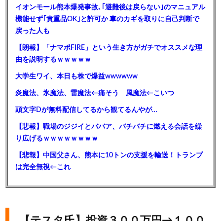
イオンモール熊本爆発事故､｢避難後は戻らない｣のマニュアル
機能せず｢貴重品OK｣と許可か 車のカギを取りに自己判断で
戻った人も
【朗報】「ナマポFIRE」という生き方がガチでオススメな理
由を説明するｗｗｗｗｗ
大学生ワイ、本日も株で爆益wwwwww
炎魔法、氷魔法、雷魔法←痛そう 風魔法←こいつ
頭文字Dが無料配信してるから観てるんやが…
【悲報】職場のジジイとババア、バチバチに燃える会話を繰
り広げるｗｗｗｗｗｗｗｗ
【悲報】中国父さん、熊本に10トンの支援を輸送！トランプ
は完全無視←これ
【テスタ氏】投資３００万円→１００