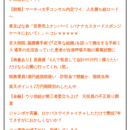
【朗報】マーチ→大手コンサル内定ワイ、人生勝ち組ロード
へ
東京ばな奈「世界売上ナンバー1（バナナカスタードスポンジ
ケーキにおいて）」←コレｗｗｗｗｗ
京大病院､脳腫瘍手術で｢正常な組織｣を誤って摘出する手術ミ
ス 通常の生活送っていた患者が自発呼吸不能の重篤状態に
【画像あり】居酒屋「6人で長居して会計4939円！喋りたい
だけなら公園に行ってくれ（怒」
税務署員1億円超脱税疑い 詐取金で競艇か、国税当局
楽天ポイント2万円期限切れしたんや
【金融】ウリ信組が第三者委立ち上げ 元役員の不正巡り調
査
ジャンポケ斉藤、ロケバスでイチャイチャしただけで懲役7年
てさすがにおかしくないか？