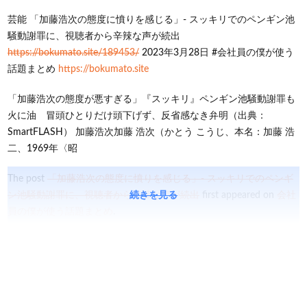
芸能 「加藤浩次の態度に憤りを感じる」- スッキリでのペンギン池
騒動謝罪に、視聴者から辛辣な声が続出
https://bokumato.site/189453/
2023年3月28日 #会社員の僕が使う
話題まとめ
https://bokumato.site
「加藤浩次の態度が悪すぎる」『スッキリ』ペンギン池騒動謝罪も
火に油 冒頭ひとりだけ頭下げず、反省感なき弁明（出典：
SmartFLASH） 加藤浩次加藤 浩次（かとう こうじ、本名：加藤 浩
二、1969年〈昭
The post
「加藤浩次の態度に憤りを感じる」- スッキリでのペンギ
ン池騒動謝罪に、視聴者から辛辣な声が続出
続きを見る
first appeared on
会社
員の僕が使う話題まとめ
.