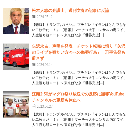
松本人志の弁護士、週刊文春の記事に反論
2024.07.12
【悲報】トランプおやびん、ブチギレ「イランはとんでもな
い二枚舌だ！！」 【朗報】マーチ→大手コンサル内定ワイ、
人生勝ち組ロードへ 東京ばな奈「世界売上[…]
矢沢永吉、声明を発表 チケット転売に憤り「矢沢
のライブを観たい方々への侮辱行為」 刑事告発も
辞さず
2024.06.14
【悲報】トランプおやびん、ブチギレ「イランはとんでもな
い二枚舌だ！！」 【朗報】マーチ→大手コンサル内定ワイ、
人生勝ち組ロードへ 東京ばな奈「世界売上[…]
江頭2:50がマグロ祭り放送での反応に謝罪YouTube
チャンネルの更新も休止へ
2023.06.27
【悲報】トランプおやびん、ブチギレ「イランはとんでもな
い二枚舌だ！！」 【朗報】マーチ→大手コンサル内定ワイ、
人生勝ち組ロードへ 東京ばな奈「世界売上[…]