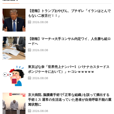
【悲報】トランプおやびん、ブチギレ「イランはとんで
もない二枚舌だ！！」
2026.08.08
【朗報】マーチ→大手コンサル内定ワイ、人生勝ち組ロ
ードへ
2026.08.08
東京ばな奈「世界売上ナンバー1（バナナカスタードス
ポンジケーキにおいて）」←コレｗｗｗｗｗ
2026.08.08
京大病院､脳腫瘍手術で｢正常な組織｣を誤って摘出する
手術ミス 通常の生活送っていた患者が自発呼吸不能の重
篤状態に
2026.08.08