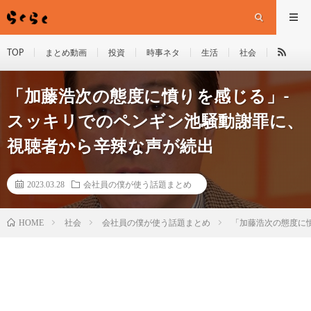
TOP
まとめ動画
投資
時事ネタ
生活
社会
「加藤浩次の態度に憤りを感じる」-
スッキリでのペンギン池騒動謝罪に、
視聴者から辛辣な声が続出
2023.03.28
会社員の僕が使う話題まとめ
HOME
社会
会社員の僕が使う話題まとめ
「加藤浩次の態度に