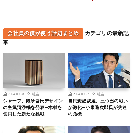
会社員の僕が使う話題まとめ
カテゴリの最新記
事
2024.09.28
社会
2024.09.27
社会
シャープ、隈研吾氏デザイン
自民党総裁選、三つ巴の戦い
の空気清浄機を発表—木材を
が激化—小泉進次郎氏が失速
使用した新たな挑戦
の危機