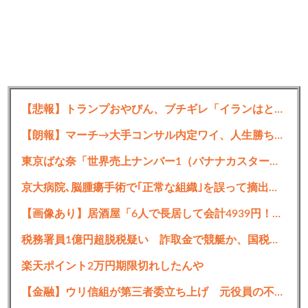
【悲報】トランプおやびん、ブチギレ「イランはとんでもない二枚舌だ！！」
【朗報】マーチ→大手コンサル内定ワイ、人生勝ち組ロードへ
東京ばな奈「世界売上ナンバー1（バナナカスタードスポンジケーキにおいて）」←コレｗｗｗｗｗ
京大病院､脳腫瘍手術で｢正常な組織｣を誤って摘出する手術ミス 通常の生活送っていた患者が自発呼吸不能の重篤状態に
【画像あり】居酒屋「6人で長居して会計4939円！喋りたいだけなら公園に行ってくれ（怒」
税務署員1億円超脱税疑い 詐取金で競艇か、国税当局
楽天ポイント2万円期限切れしたんや
【金融】ウリ信組が第三者委立ち上げ 元役員の不正巡り調査