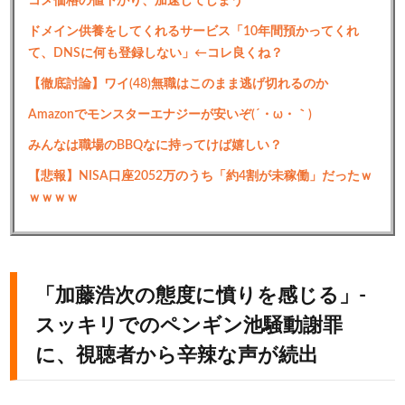
コメ価格の値下がり、加速してしまう
ドメイン供養をしてくれるサービス「10年間預かってくれ
て、DNSに何も登録しない」←コレ良くね？
【徹底討論】ワイ(48)無職はこのまま逃げ切れるのか
Amazonでモンスターエナジーが安いぞ(´・ω・｀)
みんなは職場のBBQなに持ってけば嬉しい？
【悲報】NISA口座2052万のうち「約4割が未稼働」だったｗ
ｗｗｗｗ
「加藤浩次の態度に憤りを感じる」-
スッキリでのペンギン池騒動謝罪
に、視聴者から辛辣な声が続出