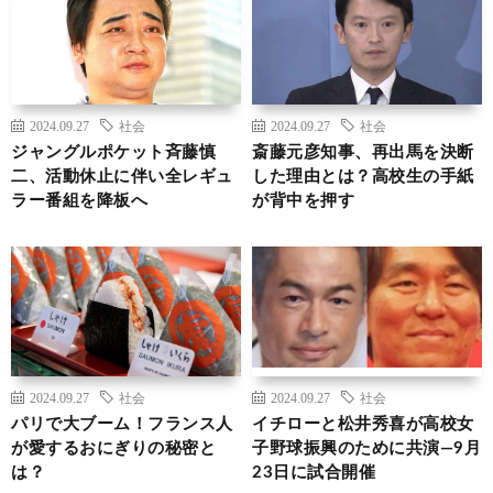
2024.09.27
社会
2024.09.27
社会
ジャングルポケット斉藤慎
斎藤元彦知事、再出馬を決断
二、活動休止に伴い全レギュ
した理由とは？高校生の手紙
ラー番組を降板へ
が背中を押す
2024.09.27
社会
2024.09.27
社会
パリで大ブーム！フランス人
イチローと松井秀喜が高校女
が愛するおにぎりの秘密と
子野球振興のために共演―9月
は？
23日に試合開催