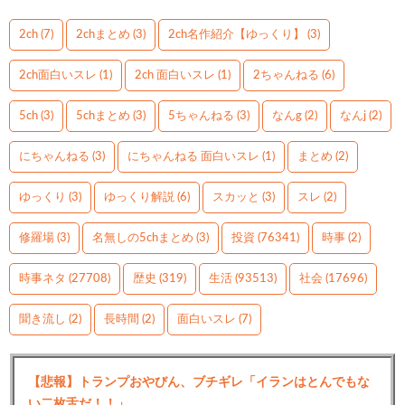
2ch
(7)
2chまとめ
(3)
2ch名作紹介【ゆっくり】
(3)
2ch面白いスレ
(1)
2ch 面白いスレ
(1)
2ちゃんねる
(6)
5ch
(3)
5chまとめ
(3)
5ちゃんねる
(3)
なんg
(2)
なんj
(2)
にちゃんねる
(3)
にちゃんねる 面白いスレ
(1)
まとめ
(2)
ゆっくり
(3)
ゆっくり解説
(6)
スカッと
(3)
スレ
(2)
修羅場
(3)
名無しの5chまとめ
(3)
投資
(76341)
時事
(2)
時事ネタ
(27708)
歴史
(319)
生活
(93513)
社会
(17696)
聞き流し
(2)
長時間
(2)
面白いスレ
(7)
【悲報】トランプおやびん、ブチギレ「イランはとんでもな
い二枚舌だ！！」