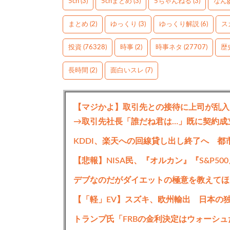
5ch
(3)
5chまとめ
(3)
5ちゃんねる
(3)
なん
まとめ
(2)
ゆっくり
(3)
ゆっくり解説
(6)
ス
投資
(76328)
時事
(2)
時事ネタ
(27707)
歴
長時間
(2)
面白いスレ
(7)
【マジかよ】取引先との接待に上司が乱入
→取引先社長「誰だね君は…」既に契約成
KDDI、楽天への回線貸し出し終了へ 都
【悲報】NISA民、『オルカン』『S&P500
デブなのだがダイエットの極意を教えてほ
【「軽」EV】スズキ、欧州輸出 日本の
トランプ氏「FRBの金利決定はウォーシ