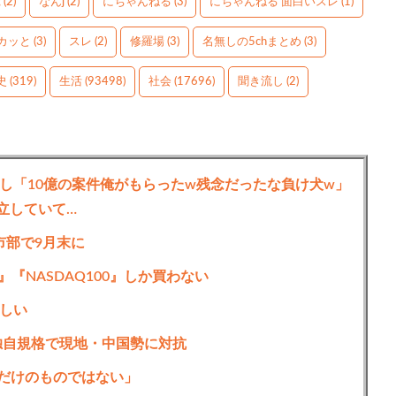
g
(2)
なんj
(2)
にちゃんねる
(3)
にちゃんねる 面白いスレ
(1)
カッと
(3)
スレ
(2)
修羅場
(3)
名無しの5chまとめ
(3)
史
(319)
生活
(93498)
社会
(17696)
聞き流し
(2)
し「10億の案件俺がもらったw残念だったな負け犬w」
立していて…
市部で9月末に
』『NASDAQ100』しか買わない
しい
独自規格で現地・中国勢に対抗
ュだけのものではない」