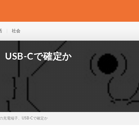
活
社会
、USB-Cで確定か
neの充電端子、USB-Cで確定か