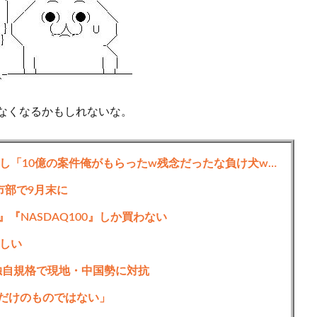
なくなるかもしれないな。
【マジかよ】取引先との接待に上司が乱入し「10億の案件俺がもらったw残念だったな負け犬w」→取引先社長「誰だね君は…」既に契約成立していて…
市部で9月末に
』『NASDAQ100』しか買わない
しい
独自規格で現地・中国勢に対抗
ュだけのものではない」