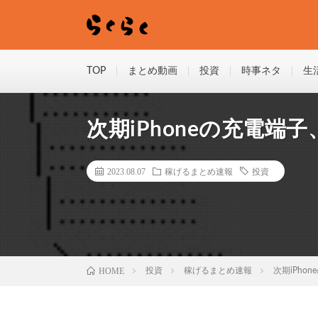
TOP
まとめ動画
投資
時事ネタ
生
次期iPhoneの充電端子
2023.08.07
稼げるまとめ速報
投資
HOME
投資
稼げるまとめ速報
次期iPho