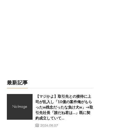
最新記事
【マジかよ】取引先との接待に上
司が乱入し「10億の案件俺がもら
ったw残念だったな負け犬w」→取
引先社長「誰だね君は…」既に契
約成立していて…
2026.08.07