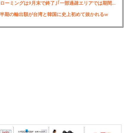
KDDIの松田社長｢楽天モバイルへのau回線ローミングは9月末で終了｣｢一部過疎エリアでは期間限定で継続｣
半期の輸出額が台湾と韓国に史上初めて抜かれるw