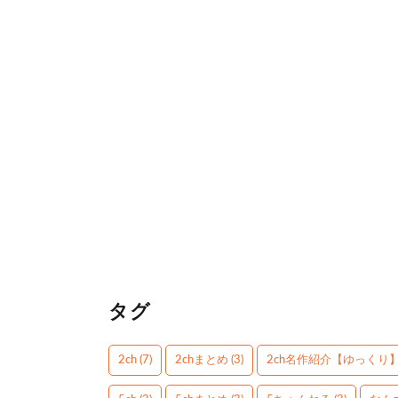
タグ
2ch
(7)
2chまとめ
(3)
2ch名作紹介【ゆっくり