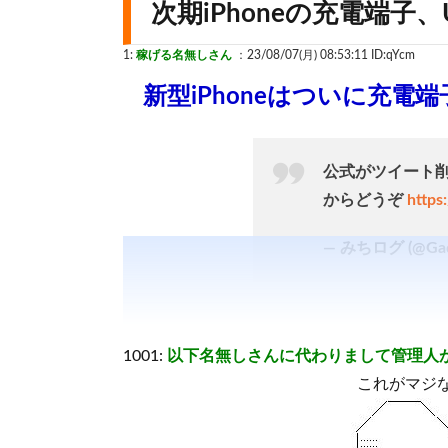
次期iPhoneの充電端子、
1:
稼げる名無しさん
：23/08/07(月) 08:53:11 ID:qYcm
新型iPhoneはついに充電端
公式がツイート
からどうぞ
https
— みちログ (@Gad
1001:
以下名無しさんに代わりまして管理人
これがマジ