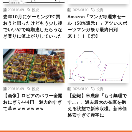
2026.08.09
投資
2026.08.09
投資
去年10月にゲーミングPC買
Amazon「マンガ毎週末セー
おうと思ったけどもう少し後
ル（50%還元）」アツいスポ
でいいやで時期逃したらうな
ーツマンガ祭り最終日到
ぎ登りに値上がりしていった
来！！！【📦】
2026.08.09
投資
2026.08.09
投資
【画像】ロピアのパワー全開
【悲報】米農家「もう無理で
おにぎり444円 魅力的すぎ
す…」。過去最大の在庫を抱
て草ｗｗｗｗｗｗｗ
える状態で新米収穫。新米価
格安すぎて赤字に