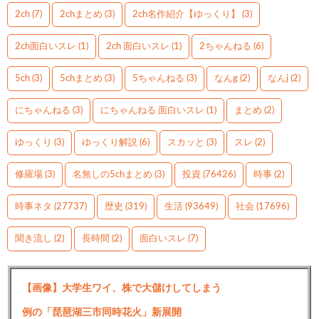
2ch
(7)
2chまとめ
(3)
2ch名作紹介【ゆっくり】
(3)
2ch面白いスレ
(1)
2ch 面白いスレ
(1)
2ちゃんねる
(6)
5ch
(3)
5chまとめ
(3)
5ちゃんねる
(3)
なんg
(2)
なんj
(2)
にちゃんねる
(3)
にちゃんねる 面白いスレ
(1)
まとめ
(2)
ゆっくり
(3)
ゆっくり解説
(6)
スカッと
(3)
スレ
(2)
修羅場
(3)
名無しの5chまとめ
(3)
投資
(76426)
時事
(2)
時事ネタ
(27737)
歴史
(319)
生活
(93649)
社会
(17696)
聞き流し
(2)
長時間
(2)
面白いスレ
(7)
【画像】大学生ワイ、株で大儲けしてしまう
例の「琵琶湖三市同時花火」新展開