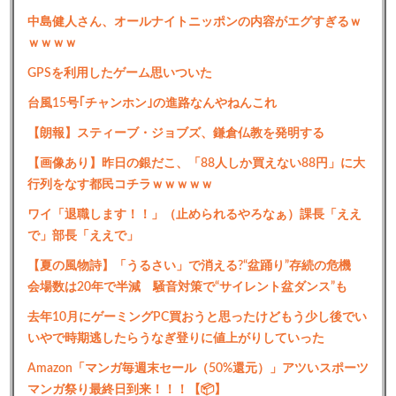
中島健人さん、オールナイトニッポンの内容がエグすぎるｗ
ｗｗｗｗ
GPSを利用したゲーム思いついた
台風15号｢チャンホン｣の進路なんやねんこれ
【朗報】スティーブ・ジョブズ、鎌倉仏教を発明する
【画像あり】昨日の銀だこ、「88人しか買えない88円」に大
行列をなす都民コチラｗｗｗｗｗ
ワイ「退職します！！」（止められるやろなぁ）課長「ええ
で」部長「ええで」
【夏の風物詩】「うるさい」で消える?“盆踊り”存続の危機
会場数は20年で半減 騒音対策で“サイレント盆ダンス”も
去年10月にゲーミングPC買おうと思ったけどもう少し後でい
いやで時期逃したらうなぎ登りに値上がりしていった
Amazon「マンガ毎週末セール（50%還元）」アツいスポーツ
マンガ祭り最終日到来！！！【📦】