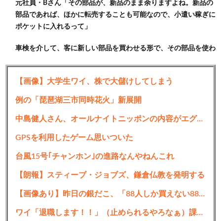
元社員・Bさん「その部品が、新品のまま余りますよね。新品の
部品であれば、ほかに転売することも可能なので、小遣い稼ぎに
ポケットに入れるって」
車検を介して、客に新しい部品を買わせる形で、その部品を使わ
ずに新品のまま転売して、利益を得る。
【画像】大学生ワイ、株で大儲けしてしまう
こうした行為の背景に、兼重宏一前副社長らを筆頭とする、パワ
ハラ体質があったと元社員は指摘する。
例の「琵琶湖三市同時花火」新展開
元社員・Bさん「パワハラで押しつけられている現場のスタッフ
中島健人さん、オールナイトニッポンの内容がエグすぎるｗｗｗｗｗ
からしたら、こんな会社つぶれてしまおうが、どう思われようが
GPSを利用したゲーム思いついた
知ったことじゃないって、悪いことでも平気でやってのける人間
だけが生き残れる会社が、ビッグモーターだと思う」
台風15号｢チャンホン｣の進路なんやねんこれ
【朗報】スティーブ・ジョブズ、鎌倉仏教を発明する
【画像あり】昨日の銀だこ、「88人しか買えない88円」に大行列をなす都民コチラｗｗｗｗｗ
ワイ「退職します！！」（止められるやろなぁ）課長「ええで」部長「ええで」