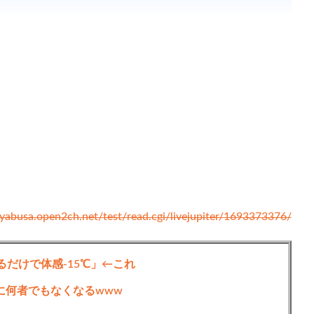
ンク自動
更新ツー
ル
ayabusa.open2ch.net/test/read.cgi/livejupiter/1693373376/
るだけで体感-15℃」←これ
に何者でもなくなるwww