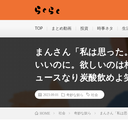
TOP
まとめ動画
投資
時事ネタ
生
まんさん「私は思った
いいのに。欲しいのは
ュースなり炭酸飲めよ
2023.09.01
奇妙な奴ら
社会
HOME
社会
奇妙な奴ら
まんさん「私は思