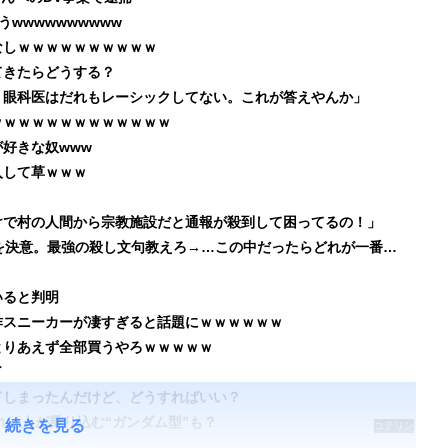
うwwwwwwwwww
なしｗｗｗｗｗｗｗｗｗｗ
てきたらどうする？
。眼科医はだれもレーシックしてない。これが答えやんか」
ｗｗｗｗｗｗｗｗｗｗｗｗｗ
好きな奴www
入して草ｗｗｗ
！
けで村の人間から宗教施設だと通報が殺到して困ってるの！」
【恋報】イケオジワイ(54)、バイト先のJDに告白を決意。最強の殺し文句教えろ→…この中だったらどれが一番ええと思う？
いると判明
作スニーカーが凄すぎると話題にｗｗｗｗｗｗ
！とりあえず全部買うやろｗｗｗｗｗ
了
てしまったんだけど、どうすればいい？
れは人が乗り込む“ガンダム型”も？
続きを見る
コテリン
- 固定リ