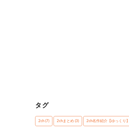
タグ
2ch
(7)
2chまとめ
(3)
2ch名作紹介【ゆっくり