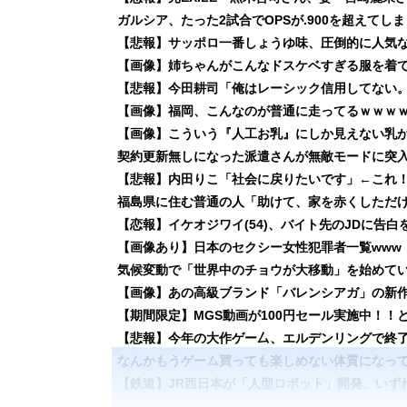
ガルシア、たった2試合でOPSが.900を超えてしま
【悲報】サッポロ一番しょうゆ味、圧倒的に人気
【画像】姉ちゃんがこんなドスケベすぎる服を着
【悲報】今田耕司「俺はレーシック信用してない
【画像】福岡、こんなのが普通に走ってるｗｗｗ
【画像】こういう『人工お乳』にしか見えない乳が
契約更新無しになった派遣さんが無敵モードに突
【悲報】内田りこ「社会に戻りたいです」←これ
福島県に住む普通の人「助けて、家を赤くしただ
【画像あり】日本のセクシー女性犯罪者一覧www
気候変動で「世界中のチョウが大移動」を始めて
【画像】あの高級ブランド「バレンシアガ」の新
【期間限定】MGS動画が100円セール実施中！
【悲報】今年の大作ゲー厶、エルデンリングで終
なんかもうゲーム買っても楽しめない体質になっ
【鉄道】JR西日本が「人型ロボット」開発、いず