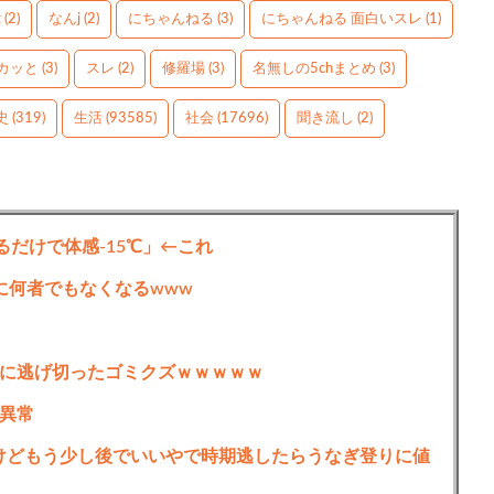
g
(2)
なんj
(2)
にちゃんねる
(3)
にちゃんねる 面白いスレ
(1)
カッと
(3)
スレ
(2)
修羅場
(3)
名無しの5chまとめ
(3)
史
(319)
生活
(93585)
社会
(17696)
聞き流し
(2)
るだけで体感-15℃」←これ
に何者でもなくなるwww
に逃げ切ったゴミクズｗｗｗｗｗ
異常
たけどもう少し後でいいやで時期逃したらうなぎ登りに値