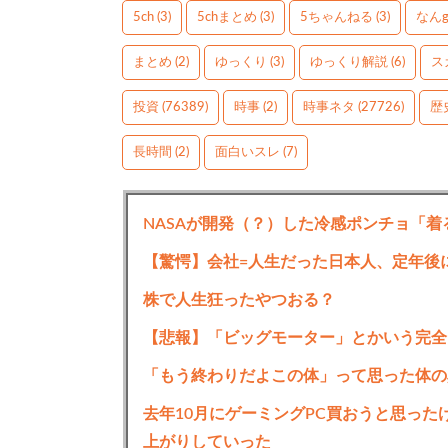
5ch
(3)
5chまとめ
(3)
5ちゃんねる
(3)
なん
まとめ
(2)
ゆっくり
(3)
ゆっくり解説
(6)
ス
投資
(76389)
時事
(2)
時事ネタ
(27726)
歴
長時間
(2)
面白いスレ
(7)
NASAが開発（？）した冷感ポンチョ「着
【驚愕】会社=人生だった日本人、定年後
株で人生狂ったやつおる？
【悲報】「ビッグモーター」とかいう完全
「もう終わりだよこの体」って思った体の
去年10月にゲーミングPC買おうと思っ
上がりしていった