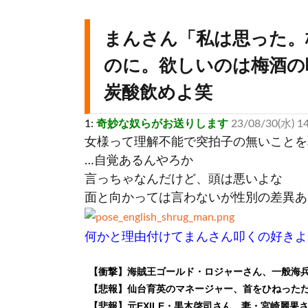
まんさん「私は思った。
のに。欲しいのは梅酒の
炭酸飲めよ笑
1:
奇妙な奴らがお送りします
23/08/30(水) 14
女様って理解不能で突拍子の無いことを
…自覚あるんやろか
言っちゃなんだけど、頭は悪いよな
面と向かっては言わないが性別の差異あ
何かと理由付けてまんさん叩くの好きよ
【衝撃】海賊王ゴールド・ロジャーさん、一般海
【悲報】仙台育英のマネージャー、首をひねった
【悲報】元EXILE・黒木啓司さん、妻・宮崎麗果