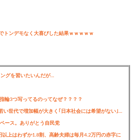
旅館でトンデモなく大喜びした結果ｗｗｗｗｗ
ミングを習いたいんだが…
指輪3つ写ってるのってなぜ？？？？
日本人､｢外国人受け入れ反対｣が大幅増加 若い世代で増加幅が大きく｢日本社会には希望がない｣という認識を持つ人ほど反対に転じる
ペース。ありがとう自民党
円以上はわずか1.8割、高齢夫婦は毎月4.2万円の赤字に