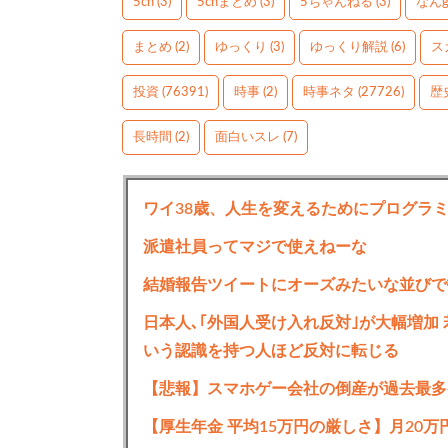
5ch
(3)
5chまとめ
(3)
5ちゃんねる
(3)
なん
まとめ
(2)
ゆっくり
(3)
ゆっくり解説
(6)
ス
投資
(76391)
時事
(2)
時事ネタ
(27726)
歴
長時間
(2)
面白いスレ
(7)
ワイ38歳、人生を変えるためにプログラ
派遣社員ってマジで使えねーな
結婚報告ツイートにオーズみたいな並びで
日本人､｢外国人受け入れ反対｣が大幅増加
いう認識を持つ人ほど反対に転じる
【悲報】スマホゲー会社の倒産が過去最多
【厚生年金 平均15万円の厳しさ】月20万