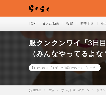
TOP
まとめ動画
投資
時事ネタ
生
服クンクンワイ「3日
（みんなやってるよな
2023.09.01
ずっと日曜日のターン
生活
HOME
生活
ずっと日曜日のターン
服クン