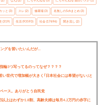
g
(2)
なんj
(2)
にちゃんねる
(3)
にちゃんねる 面白いスレ
(1)
カッと
(3)
スレ
(2)
修羅場
(3)
名無しの5chまとめ
(3)
史
(319)
生活
(93593)
社会
(17696)
聞き流し
(2)
ミングを習いたいんだが…
指輪3つ写ってるのってなぜ？？？？
 若い世代で増加幅が大きく｢日本社会には希望がない｣と
ペース。ありがとう自民党
円以上はわずか1.8割、高齢夫婦は毎月4.2万円の赤字に