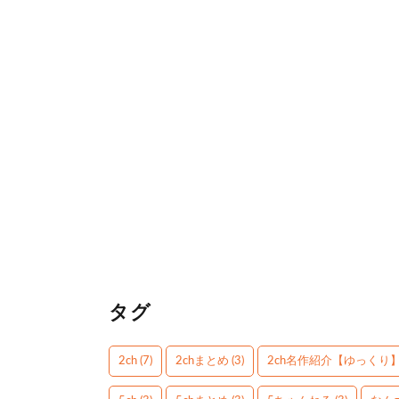
タグ
2ch
(7)
2chまとめ
(3)
2ch名作紹介【ゆっくり