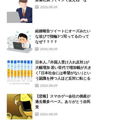
派遣社員ってマジで使えねーな
2026.08.09
結婚報告ツイートにオーズみたい
な並びで指輪3つ写ってるのって
なぜ？？？？
2026.08.09
日本人､｢外国人受け入れ反対｣が
大幅増加 若い世代で増加幅が大き
く｢日本社会には希望がない｣とい
う認識を持つ人ほど反対に転じる
2026.08.09
【悲報】スマホゲー会社の倒産が
過去最多ペース。ありがとう自民
党
2026.08.09