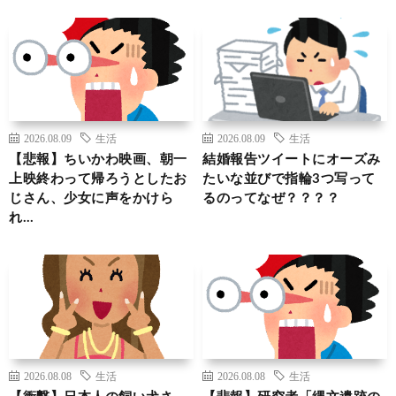
2026.08.09
生活
2026.08.09
生活
【悲報】ちいかわ映画、朝一
結婚報告ツイートにオーズみ
上映終わって帰ろうとしたお
たいな並びで指輪3つ写って
じさん、少女に声をかけら
るのってなぜ？？？？
れ…
2026.08.08
生活
2026.08.08
生活