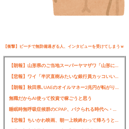
【衝撃】ビーチで無防備過ぎる人、インタビューを受けてしまうｗ
ｗｗｗｗｗｗ
1:
2023/08/31(木) 19:11:27.47
【朗報】山形県のご当地スーパーヤマザワ「山形に帰ったらこれ買いたい」
そらバカにされるわ
【悲報】ワイ「半沢直樹みたいな銀行員カッコいい」銀行員の友人「あんな奴居ねえよ」
【朗報】秋田県､UAEのオイルマネー2兆円が転がり込んでガチで東北最強になるぞｗｗｗｗｗｗｗ
続きを読む
無職だからAI使って投資で稼ごうと思う
睡眠時無呼吸症候群のCPAP、パクられる時代へ・・・・・
【悲報】ちいかわ映画、朝一上映終わって帰ろうとしたおじさん、少女に声をかけられ…