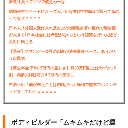
派遣社員ってマジで使えねーな
結婚報告ツイートにオーズみたいな並びで指輪3つ写ってるの
ってなぜ？？？？
日本人､｢外国人受け入れ反対｣が大幅増加 若い世代で増加幅
が大きく｢日本社会には希望がない｣という認識を持つ人ほど
反対に転じる
【悲報】スマホゲー会社の倒産が過去最多ペース。ありがと
う自民党
【厚生年金 平均15万円の厳しさ】月20万円以上はわずか1.8
割、高齢夫婦は毎月4.2万円の赤字に
中居正広「俺が来たことは内緒だべ」極秘で熊本でボランテ
ィアをしていたｗｗｗｗｗ
ボディビルダー「ムキムキだけど運