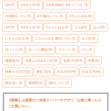
2ch
(7)
2chまとめ
(3)
2ch名作紹介【ゆっくり】
(3)
2ch面白いスレ
(1)
2ch 面白いスレ
(1)
2ちゃんねる
(6)
5ch
(3)
5chまとめ
(3)
5ちゃんねる
(3)
なんg
(2)
なんj
(2)
にちゃんねる
(3)
にちゃんねる 面白いスレ
(1)
まとめ
(2)
ゆっくり
(3)
ゆっくり解説
(6)
スカッと
(3)
スレ
(2)
修羅場
(3)
名無しの5chまとめ
(3)
投資
(76393)
時事
(2)
時事ネタ
(27726)
歴史
(319)
生活
(93599)
社会
(17696)
聞き流し
(2)
長時間
(2)
面白いスレ
(7)
【朗報】山形県のご当地スーパーヤマザワ「山形に帰ったら
これ買いたい」