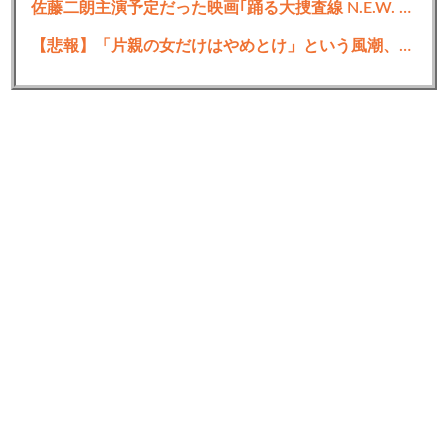
佐藤二朗主演予定だった映画｢踊る大捜査線 N.E.W. メトロポリスを駆け抜けろ！｣のスピンオフ作品の撮影中止が正式に決定 本広監督の投稿はなんだったのか
【悲報】「片親の女だけはやめとけ」という風潮、広まりつつある