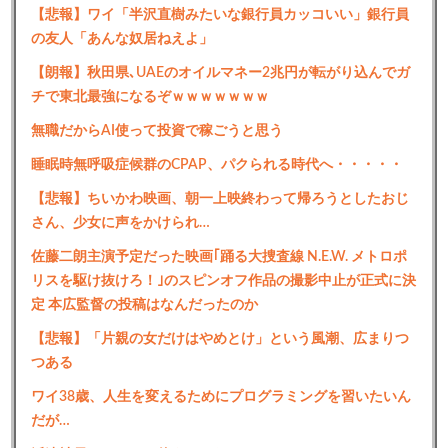
【悲報】ワイ「半沢直樹みたいな銀行員カッコいい」銀行員
の友人「あんな奴居ねえよ」
【朗報】秋田県､UAEのオイルマネー2兆円が転がり込んでガ
チで東北最強になるぞｗｗｗｗｗｗｗ
無職だからAI使って投資で稼ごうと思う
睡眠時無呼吸症候群のCPAP、パクられる時代へ・・・・・
【悲報】ちいかわ映画、朝一上映終わって帰ろうとしたおじ
さん、少女に声をかけられ…
佐藤二朗主演予定だった映画｢踊る大捜査線 N.E.W. メトロポ
リスを駆け抜けろ！｣のスピンオフ作品の撮影中止が正式に決
定 本広監督の投稿はなんだったのか
【悲報】「片親の女だけはやめとけ」という風潮、広まりつ
つある
ワイ38歳、人生を変えるためにプログラミングを習いたいん
だが…