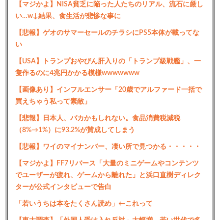
【マジかよ】NISA貧乏に陥った人たちのリアル、流石に厳し
い…w↓結果、食生活が悲惨な事に
【悲報】ゲオのサマーセールのチラシにPS5本体が載ってな
い
【USA】トランプおやびん肝入りの「トランプ級戦艦」、一
隻作るのに4兆円かかる模様wwwwwww
【画像あり】インフルエンサー「20歳でアルファード一括で
買えちゃう私って素敵」
【悲報】日本人、バカかもしれない。食品消費税減税
（8%→1%）に93.2%が賛成してしまう
【悲報】ワイのマイナンバー、凄い所で見つかる・・・・・
【マジかよ】FF7リバース「大量のミニゲームやコンテンツ
でユーザーが疲れ、ゲームから離れた」と浜口直樹ディレク
ターが公式インタビューで告白
「若いうちは本をたくさん読め」←これって