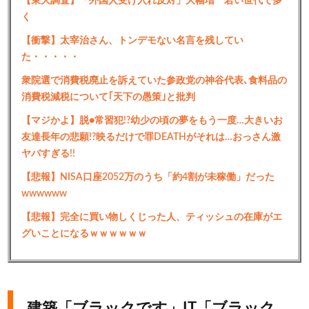
【東大調査】「外国人受け入れ反対」大幅増 若い世代で多
く
【衝撃】太宰治さん、トンデモない名言を残してい
た・・・・・
衆院選で消費税廃止を訴えていた参政党の神谷代表､食料品の
消費税減税について｢天下の愚策｣と批判
【マジかよ】脱●常習犯!?幼少の頃の夢をもう一度…大きいお
友達長年の悲願!?映るだけで罪DEATHがそれは…おっさん激
ヤバすぎる!!
【悲報】NISA口座2052万のうち「約4割が未稼働」だった
wwwwww
【悲報】完全に買い物しくじった人、ティッシュの在庫がエ
グいことになるｗｗｗｗｗｗ
建築「ブラックです」IT「ブラック