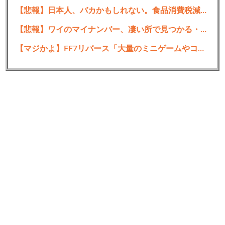
【悲報】日本人、バカかもしれない。食品消費税減税（8%→1%）に93.2%が賛成してしまう
【悲報】ワイのマイナンバー、凄い所で見つかる・・・・・
続きを読む
【マジかよ】FF7リバース「大量のミニゲームやコンテンツでユーザーが疲れ、ゲームから離れた」と浜口直樹ディレクターが公式インタビューで告白