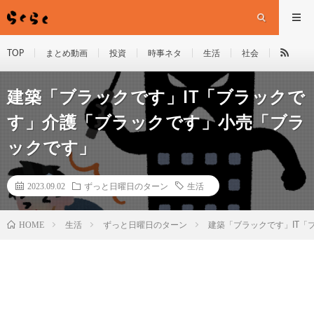
TOP
まとめ動画
投資
時事ネタ
生活
社会
建築「ブラックです」IT「ブラックで
す」介護「ブラックです」小売「ブラ
ックです」
2023.09.02
ずっと日曜日のターン
生活
HOME
生活
ずっと日曜日のターン
建築「ブラックです」IT