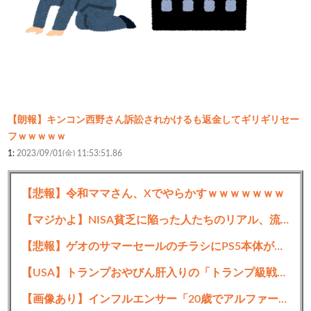
【朗報】キンコン西野さん訴訟されかけるも返金してギリギリセー
フｗｗｗｗｗ
1:
2023/09/01(金) 11:53:51.86
飲食「ブラックです」
【悲報】令和ママさん、Xでやらかすｗｗｗｗｗｗｗ
金融「ブラックです」
食品「ブラックです」
【マジかよ】NISA貧乏に陥った人たちのリアル、流石に厳しい…w↓結果、食生活が悲惨な事に
マスコミ「ブラックです」
【悲報】ゲオのサマーセールのチラシにPS5本体が載ってない
医療「ブラックです」
【USA】トランプおやびん肝入りの「トランプ級戦艦」、一隻作るのに4兆円かかる模様wwwwwww
公務員「実はブラックです」
【画像あり】インフルエンサー「20歳でアルファード一括で買えちゃう私って素敵」
どうすんのこれ