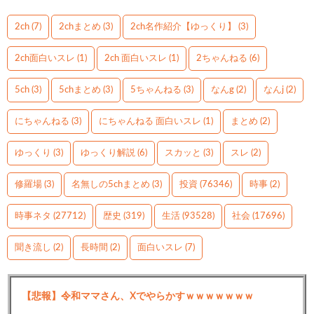
2ch
(7)
2chまとめ
(3)
2ch名作紹介【ゆっくり】
(3)
2ch面白いスレ
(1)
2ch 面白いスレ
(1)
2ちゃんねる
(6)
5ch
(3)
5chまとめ
(3)
5ちゃんねる
(3)
なんg
(2)
なんj
(2)
にちゃんねる
(3)
にちゃんねる 面白いスレ
(1)
まとめ
(2)
ゆっくり
(3)
ゆっくり解説
(6)
スカッと
(3)
スレ
(2)
修羅場
(3)
名無しの5chまとめ
(3)
投資
(76346)
時事
(2)
時事ネタ
(27712)
歴史
(319)
生活
(93528)
社会
(17696)
聞き流し
(2)
長時間
(2)
面白いスレ
(7)
【悲報】令和ママさん、Xでやらかすｗｗｗｗｗｗｗ