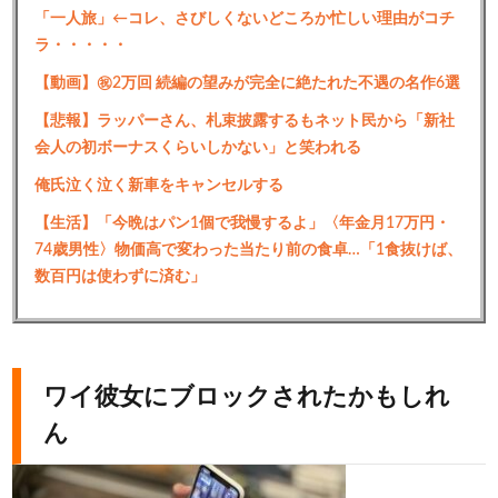
「一人旅」←コレ、さびしくないどころか忙しい理由がコチ
ラ・・・・・
【動画】㊗️2万回 続編の望みが完全に絶たれた不遇の名作6選
【悲報】ラッパーさん、札束披露するもネット民から「新社
会人の初ボーナスくらいしかない」と笑われる
俺氏泣く泣く新車をキャンセルする
【生活】「今晩はパン1個で我慢するよ」〈年金月17万円・
74歳男性〉物価高で変わった当たり前の食卓…「1食抜けば、
数百円は使わずに済む」
ワイ彼女にブロックされたかもしれ
ん