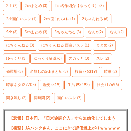
2ch
(7)
2chまとめ
(3)
2ch名作紹介【ゆっくり】
(3)
2ch面白いスレ
(1)
2ch 面白いスレ
(1)
2ちゃんねる
(6)
5ch
(3)
5chまとめ
(3)
5ちゃんねる
(3)
なんg
(2)
なんj
(2)
にちゃんねる
(3)
にちゃんねる 面白いスレ
(1)
まとめ
(2)
ゆっくり
(3)
ゆっくり解説
(6)
スカッと
(3)
スレ
(2)
修羅場
(3)
名無しの5chまとめ
(3)
投資
(76319)
時事
(2)
時事ネタ
(27705)
歴史
(319)
生活
(93492)
社会
(17696)
聞き流し
(2)
長時間
(2)
面白いスレ
(7)
【悲報】日本円、「日米協調介入」すら無効化してしまう
【衝撃】JAバンクさん、ここにきて評価爆上がりｗｗｗｗｗ