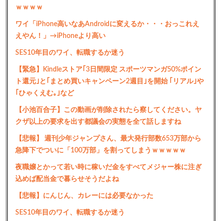
ｗｗｗｗ
ワイ「iPhone高いなあAndroidに変えるか・・・おっこれえ
えやん！」→iPhoneより高い
SES10年目のワイ、転職するか迷う
【緊急】Kindleストア｢3日間限定 スポーツマンガ50%ポイン
ト還元｣と｢まとめ買いキャンペーン2週目｣を開始 ｢リアル｣や
｢ひゃくえむ｡｣など
【小池百合子】この動画が削除されたら察してください。ヤ
クザ以上の要求を出す都議会の実態を全て話しますね
【悲報】 週刊少年ジャンプさん、最大発行部数653万部から
急降下でついに「100万部」を割ってしまうｗｗｗｗｗ
夜職嬢とかって若い時に稼いだ金をすべてメジャー株に注ぎ
込めば配当金で暮らせそうだよね
【悲報】にんじん、カレーには必要なかった
SES10年目のワイ、転職するか迷う