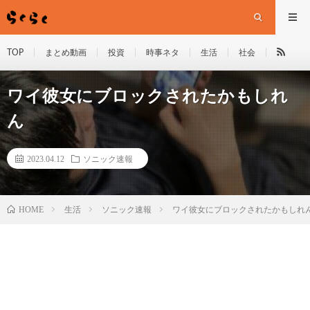
TOP
まとめ動画
投資
時事ネタ
生活
社会
ワイ彼女にブロックされたかもしれ
ん
2023.04.12
ソニック速報
HOME
生活
ソニック速報
ワイ彼女にブロックされたかもしれ