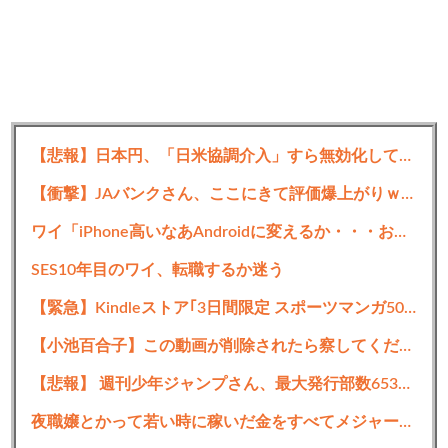
【悲報】日本円、「日米協調介入」すら無効化してしまう
【衝撃】JAバンクさん、ここにきて評価爆上がりｗｗｗｗｗｗｗｗｗ
ワイ「iPhone高いなあAndroidに変えるか・・・おっこれええやん！」→iPhoneより高い
SES10年目のワイ、転職するか迷う
【緊急】Kindleストア｢3日間限定 スポーツマンガ50%ポイント還元｣と｢まとめ買いキャンペーン2週目｣を開始 ｢リアル｣や｢ひゃくえむ｡｣など
【小池百合子】この動画が削除されたら察してください。ヤクザ以上の要求を出す都議会の実態を全て話しますね
【悲報】 週刊少年ジャンプさん、最大発行部数653万部から急降下でついに「100万部」を割ってしまうｗｗｗｗｗ
夜職嬢とかって若い時に稼いだ金をすべてメジャー株に注ぎ込めば配当金で暮らせそうだよね