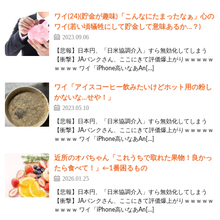
ワイ(24)(貯金が趣味)「こんなにたまったなぁ」心の
ワイ(若い頃犠牲にして貯金して意味あるか…？)
2023.09.06
【悲報】日本円、「日米協調介入」すら無効化してしまう
【衝撃】JAバンクさん、ここにきて評価爆上がりｗｗｗｗｗ
ｗｗｗｗ ワイ「iPhone高いなあAn[…]
ワイ「アイスコーヒー飲みたいけどホット用の粉し
かないな…せや！」
2023.05.10
【悲報】日本円、「日米協調介入」すら無効化してしまう
【衝撃】JAバンクさん、ここにきて評価爆上がりｗｗｗｗｗ
ｗｗｗｗ ワイ「iPhone高いなあAn[…]
近所のオバちゃん「これうちで取れた果物！良かっ
たら食べて！」←1番困るもの
2026.01.25
【悲報】日本円、「日米協調介入」すら無効化してしまう
【衝撃】JAバンクさん、ここにきて評価爆上がりｗｗｗｗｗ
ｗｗｗｗ ワイ「iPhone高いなあAn[…]