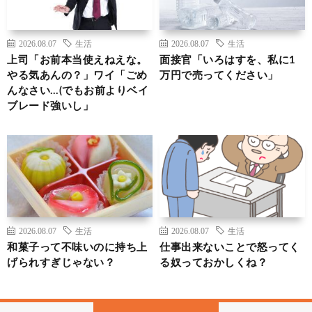
2026.08.07
生活
2026.08.07
生活
上司「お前本当使えねえな。
面接官「いろはすを、私に1
やる気あんの？」ワイ「ごめ
万円で売ってください」
んなさい…(でもお前よりベイ
ブレード強いし」
2026.08.07
生活
2026.08.07
生活
和菓子って不味いのに持ち上
仕事出来ないことで怒ってく
げられすぎじゃない？
る奴っておかしくね？