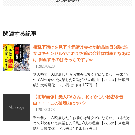
Advertisement
関連する記事
衝撃下請けを見下す元請け会社が納品当日3億の注
文はキャンセルでこれでお前の会社は倒産だなあは
は!倒産するのはそっちですよw
2023.06.20
謎の勢力「AI発展したらお前らは皆クビになるわ」→未だか
つてAIのせいで失業したG民が0人の理由 【バルス】米雇用
統計大幅悪化 ドル円は1ドル157円[…]
【衝撃画像】美人CAさん、恥ずかしい秘密を告
白・・・この破壊力はヤバイ
2023.08.28
謎の勢力「AI発展したらお前らは皆クビになるわ」→未だか
つてAIのせいで失業したG民が0人の理由 【バルス】米雇用
統計大幅悪化 ドル円は1ドル157円[…]