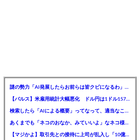
謎の勢力「AI発展したらお前らは皆クビになるわ」→未だかつてAIのせいで失業したG民が0人の理由
【バルス】米雇用統計大幅悪化 ドル円は1ドル157円台まで急落
検索したら「AIによる概要」ってなって、適当なこと書いてるよな
あくまでも「ネコのおなか、みていいよ」なネコ様のポーズがコチラｗｗｗｗｗｗ
【マジかよ】取引先との接待に上司が乱入し「10億の案件俺がもらったw残念だったな負け犬w」→取引先社長「誰だね君は…」既に契約成立していて…