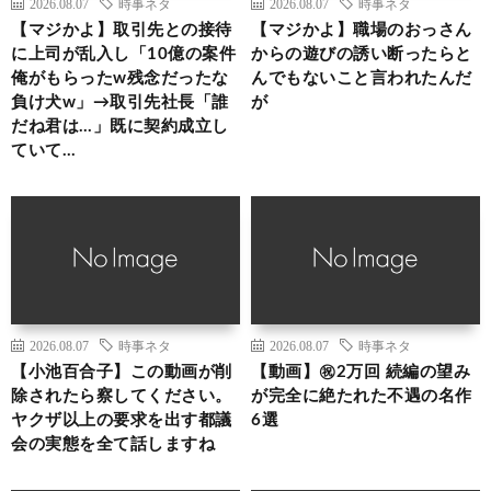
2026.08.07
時事ネタ
2026.08.07
時事ネタ
【マジかよ】取引先との接待
【マジかよ】職場のおっさん
に上司が乱入し「10億の案件
からの遊びの誘い断ったらと
俺がもらったw残念だったな
んでもないこと言われたんだ
負け犬w」→取引先社長「誰
が
だね君は…」既に契約成立し
ていて…
2026.08.07
時事ネタ
2026.08.07
時事ネタ
【小池百合子】この動画が削
【動画】㊗️2万回 続編の望み
除されたら察してください。
が完全に絶たれた不遇の名作
ヤクザ以上の要求を出す都議
6選
会の実態を全て話しますね