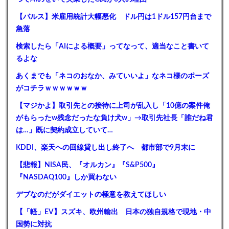
【バルス】米雇用統計大幅悪化 ドル円は1ドル157円台まで
急落
検索したら「AIによる概要」ってなって、適当なこと書いて
るよな
あくまでも「ネコのおなか、みていいよ」なネコ様のポーズ
がコチラｗｗｗｗｗｗ
【マジかよ】取引先との接待に上司が乱入し「10億の案件俺
がもらったw残念だったな負け犬w」→取引先社長「誰だね君
は…」既に契約成立していて…
KDDI、楽天への回線貸し出し終了へ 都市部で9月末に
【悲報】NISA民、『オルカン』『S&P500』
『NASDAQ100』しか買わない
デブなのだがダイエットの極意を教えてほしい
【「軽」EV】スズキ、欧州輸出 日本の独自規格で現地・中
国勢に対抗