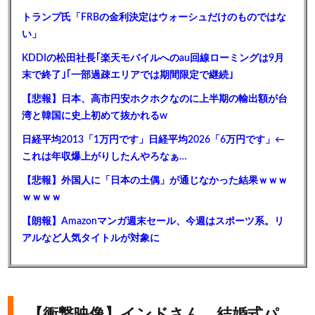
トランプ氏「FRBの金利決定はウォーシュだけのものではな
い」
KDDIの松田社長｢楽天モバイルへのau回線ローミングは9月
末で終了｣｢一部過疎エリアでは期間限定で継続｣
【悲報】日本、高市円安ホクホクなのに上半期の輸出額が台
湾と韓国に史上初めて抜かれるw
日経平均2013「1万円です」日経平均2026「6万円です」←
これは年収爆上がりしたんやろなぁ…
【悲報】外国人に「日本の土偶」が通じなかった結果ｗｗｗ
ｗｗｗｗ
【朗報】Amazonマンガ週末セール、今週はスポーツ系。リ
アルなど人気タイトルが対象に
【衝撃映像】インドさん、結婚式パ