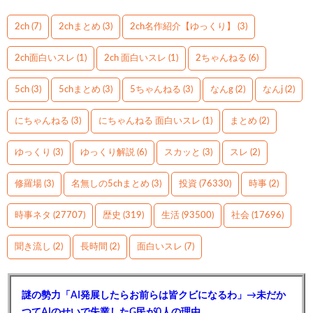
2ch
(7)
2chまとめ
(3)
2ch名作紹介【ゆっくり】
(3)
2ch面白いスレ
(1)
2ch 面白いスレ
(1)
2ちゃんねる
(6)
5ch
(3)
5chまとめ
(3)
5ちゃんねる
(3)
なんg
(2)
なんj
(2)
にちゃんねる
(3)
にちゃんねる 面白いスレ
(1)
まとめ
(2)
ゆっくり
(3)
ゆっくり解説
(6)
スカッと
(3)
スレ
(2)
修羅場
(3)
名無しの5chまとめ
(3)
投資
(76330)
時事
(2)
時事ネタ
(27707)
歴史
(319)
生活
(93500)
社会
(17696)
聞き流し
(2)
長時間
(2)
面白いスレ
(7)
謎の勢力「AI発展したらお前らは皆クビになるわ」→未だか
つてAIのせいで失業したG民が0人の理由