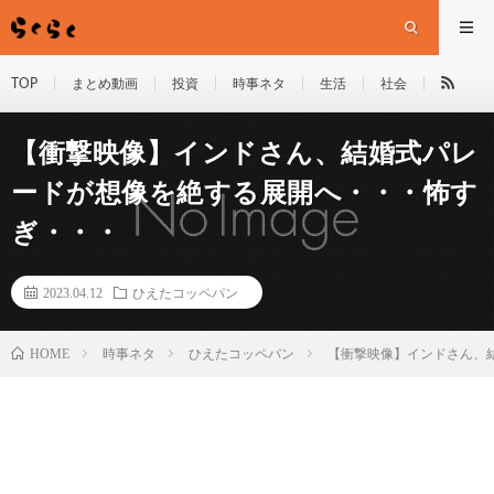
TOP
まとめ動画
投資
時事ネタ
生活
社会
【衝撃映像】インドさん、結婚式パレ
ードが想像を絶する展開へ・・・怖す
ぎ・・・
2023.04.12
ひえたコッペパン
HOME
時事ネタ
ひえたコッペパン
【衝撃映像】インドさん、