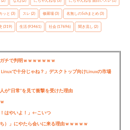
g
(2)
なんj
(2)
にちゃんねる
(3)
にちゃんねる 面白いスレ
(1)
カッと
(3)
スレ
(2)
修羅場
(3)
名無しの5chまとめ
(3)
史
(319)
生活
(93461)
社会
(17696)
聞き流し
(2)
ガチで判明ｗｗｗｗｗｗｗ
Linuxで十分じゃね？」デスクトップ向けLinuxの市場
人が“日常”を見て衝撃を受けた理由
ｗ
！はやいよ！」←こいつ
ち）」にやたら会いに来る理由ｗｗｗｗｗ