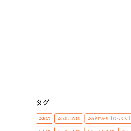
タグ
2ch
(7)
2chまとめ
(3)
2ch名作紹介【ゆっくり