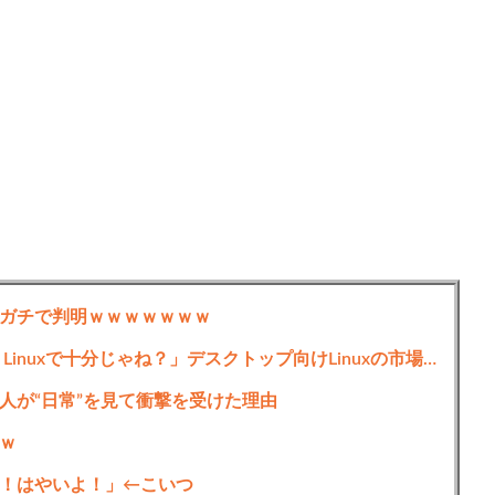
ガチで判明ｗｗｗｗｗｗｗ
世界、気付き始める「Windowsクソすぎ、Linuxで十分じゃね？」デスクトップ向けLinuxの市場シェアが10%超え
人が“日常”を見て衝撃を受けた理由
ｗ
！はやいよ！」←こいつ