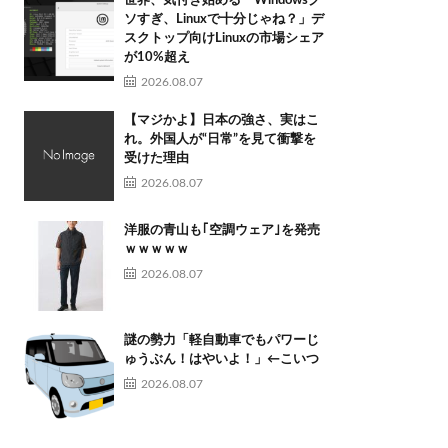
世界、気付き始める「Windowsク
ソすぎ、Linuxで十分じゃね？」デ
スクトップ向けLinuxの市場シェア
が10%超え
2026.08.07
【マジかよ】日本の強さ、実はこ
れ。外国人が“日常”を見て衝撃を
受けた理由
2026.08.07
洋服の青山も｢空調ウェア｣を発売
ｗｗｗｗｗ
2026.08.07
謎の勢力「軽自動車でもパワーじ
ゅうぶん！はやいよ！」←こいつ
2026.08.07