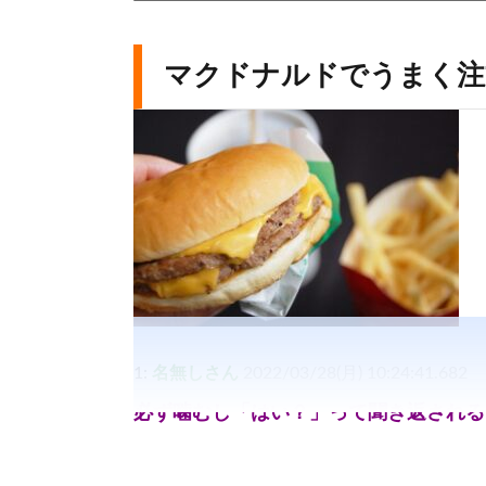
マクドナルドでうまく注
1:
名無しさん
2022/03/28(月) 10:24:41.682
必ず噛むし「はい？」って聞き返される