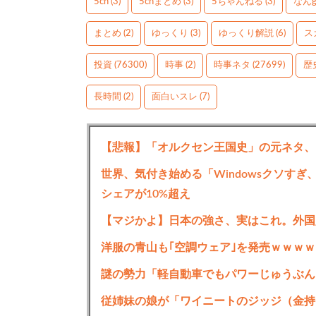
5ch
(3)
5chまとめ
(3)
5ちゃんねる
(3)
なん
まとめ
(2)
ゆっくり
(3)
ゆっくり解説
(6)
ス
投資
(76300)
時事
(2)
時事ネタ
(27699)
歴
長時間
(2)
面白いスレ
(7)
【悲報】「オルクセン王国史」の元ネタ、
世界、気付き始める「Windowsクソすぎ、
シェアが10%超え
【マジかよ】日本の強さ、実はこれ。外国
洋服の青山も｢空調ウェア｣を発売ｗｗｗｗ
謎の勢力「軽自動車でもパワーじゅうぶん
従姉妹の娘が「ワイニートのジッジ（金持