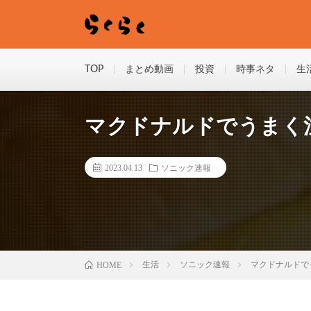
TOP
まとめ動画
投資
時事ネタ
生
マクドナルドでうまく
2023.04.13
ソニック速報
HOME
生活
ソニック速報
マクドナルドで