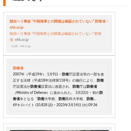
陸自ヘリ事故 “中国海軍との関連は確認されていない” 防衛省 –
nhk.or.jp
陸自ヘリ事故 “中国海軍との関連は確認されていない” 防衛
省
nhk.or.jp
（出典：nhk.or.jp）
防衛省
2007年（平成19年） 1月9日 –
防衛
庁設置法等の一部を改
正する法律（平成18年法律第118号）の施行により、
防衛
庁設置法が
防衛省
設置法に改題され、
防衛
庁は
防衛省
（Ministry of Defense）に改められた。 3月22日 – 初の
防
衛省
令となる「
防衛
大学校、
防衛
医科大学校、
防衛
…
69キロバイト (10,828 語) – 2023年3月14日 (火) 09:36