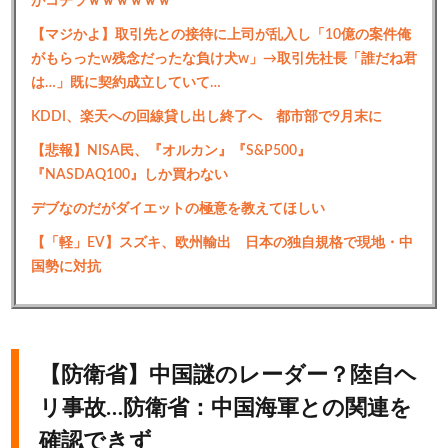
がコチラｗｗｗｗｗｗ
【マジかよ】取引先との接待に上司が乱入し「10億の案件俺
がもらったw残念だったな負け犬w」→取引先社長「誰だね君
は…」既に契約成立していて…
KDDI、楽天への回線貸し出し終了へ 都市部で9月末に
【悲報】NISA民、『オルカン』『S&P500』
『NASDAQ100』しか買わない
デブなのだがダイエットの極意を教えてほしい
【「軽」EV】スズキ、欧州輸出 日本の独自規格で現地・中
国勢に対抗
【防衛省】中国謎のレーダー？陸自ヘ
リ事故…防衛省：中国海軍との関連を
確認できず