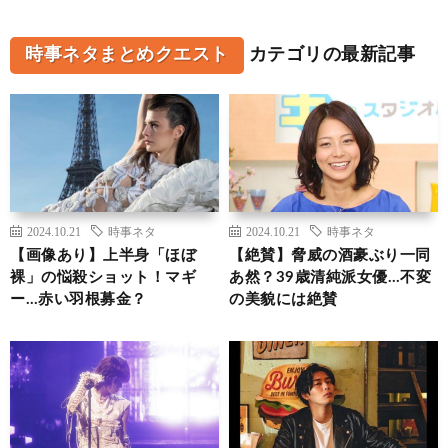
時事ネタまとめクエスト
カテゴリの最新記事
2024.10.21
時事ネタ
2024.10.21
時事ネタ
【画像あり】上半身「ほぼ
【絶賛】脅威の酒豪ぶり一同
裸」の悩殺ショット！マギ
あ然？39歳清純派女優…不変
ー…赤い羽根募金？
の美貌には絶賛