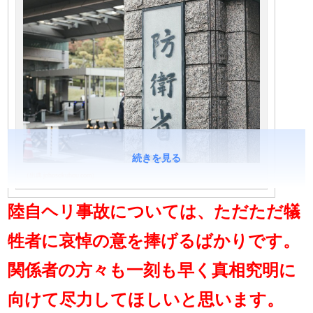
続きを見る
（出典 johosokuhou.com）
陸自ヘリ事故については、ただただ犠
牲者に哀悼の意を捧げるばかりです。
関係者の方々も一刻も早く真相究明に
向けて尽力してほしいと思います。