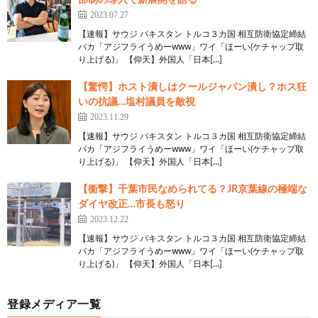
部制の導入で新展開を語る
2023.07.27
【速報】サウジ パキスタン トルコ３カ国 相互防衛協定締結
バカ「アジフライうめーwww」ワイ「ほーい(ケチャップ取
り上げる)」 【仰天】外国人「日本[…]
【驚愕】ホスト潰しはクールジャパン潰し？ホス狂
いの抗議…塩村議員を敵視
2023.11.29
【速報】サウジ パキスタン トルコ３カ国 相互防衛協定締結
バカ「アジフライうめーwww」ワイ「ほーい(ケチャップ取
り上げる)」 【仰天】外国人「日本[…]
【衝撃】千葉市民なめられてる？JR京葉線の極端な
ダイヤ改正…市長も怒り
2023.12.22
【速報】サウジ パキスタン トルコ３カ国 相互防衛協定締結
バカ「アジフライうめーwww」ワイ「ほーい(ケチャップ取
り上げる)」 【仰天】外国人「日本[…]
登録メディア一覧