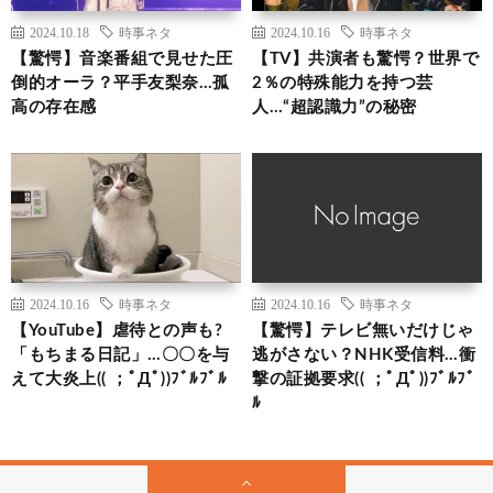
2024.10.18
時事ネタ
2024.10.16
時事ネタ
【驚愕】音楽番組で見せた圧
【TV】共演者も驚愕？世界で
倒的オーラ？平手友梨奈…孤
2％の特殊能力を持つ芸
高の存在感
人…“超認識力”の秘密
2024.10.16
時事ネタ
2024.10.16
時事ネタ
【YouTube】虐待との声も?
【驚愕】テレビ無いだけじゃ
「もちまる日記」…〇〇を与
逃がさない？NHK受信料…衝
えて大炎上(( ；ﾟДﾟ))ﾌﾞﾙﾌﾞﾙ
撃の証拠要求(( ；ﾟДﾟ))ﾌﾞﾙﾌﾞ
ﾙ