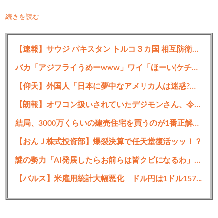
続きを読む
【速報】サウジ パキスタン トルコ３カ国 相互防衛協定締結
バカ「アジフライうめーwww」ワイ「ほーい(ケチャップ取り上げる)」
【仰天】外国人「日本に夢中なアメリカ人は迷惑?」日本人の回答が的確すぎた
【朗報】オワコン扱いされていたデジモンさん、令和に「全盛期を超える利益」を生み出していた
結局、3000万くらいの建売住宅を買うのが1番正解だよな？
【おんＪ株式投資部】爆裂決算で任天堂復活ッッ！？
謎の勢力「AI発展したらお前らは皆クビになるわ」→未だかつてAIのせいで失業したG民が0人の理由
【バルス】米雇用統計大幅悪化 ドル円は1ドル157円台まで急落