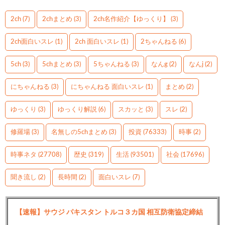
2ch
(7)
2chまとめ
(3)
2ch名作紹介【ゆっくり】
(3)
2ch面白いスレ
(1)
2ch 面白いスレ
(1)
2ちゃんねる
(6)
5ch
(3)
5chまとめ
(3)
5ちゃんねる
(3)
なんg
(2)
なんj
(2)
にちゃんねる
(3)
にちゃんねる 面白いスレ
(1)
まとめ
(2)
ゆっくり
(3)
ゆっくり解説
(6)
スカッと
(3)
スレ
(2)
修羅場
(3)
名無しの5chまとめ
(3)
投資
(76333)
時事
(2)
時事ネタ
(27708)
歴史
(319)
生活
(93501)
社会
(17696)
聞き流し
(2)
長時間
(2)
面白いスレ
(7)
【速報】サウジ パキスタン トルコ３カ国 相互防衛協定締結