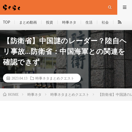
TOP
まとめ動画
投資
時事ネタ
生活
社会
【防衛省】中国謎のレーダー？陸自ヘ
リ事故…防衛省：中国海軍との関連を
確認できず
2023.04.13
時事ネタまとめクエスト
HOME
時事ネタ
時事ネタまとめクエスト
【防衛省】中国謎の