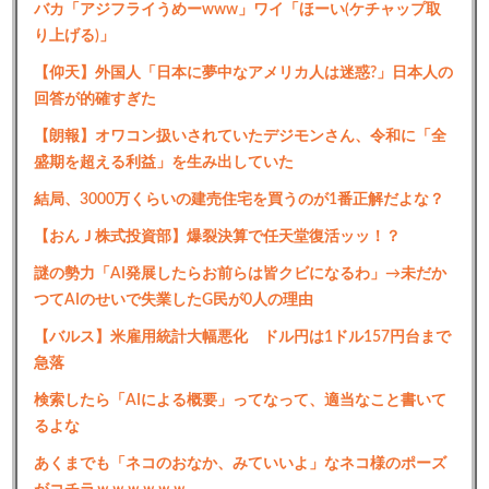
バカ「アジフライうめーwww」ワイ「ほーい(ケチャップ取
り上げる)」
【仰天】外国人「日本に夢中なアメリカ人は迷惑?」日本人の
回答が的確すぎた
【朗報】オワコン扱いされていたデジモンさん、令和に「全
盛期を超える利益」を生み出していた
結局、3000万くらいの建売住宅を買うのが1番正解だよな？
【おんＪ株式投資部】爆裂決算で任天堂復活ッッ！？
謎の勢力「AI発展したらお前らは皆クビになるわ」→未だか
つてAIのせいで失業したG民が0人の理由
【バルス】米雇用統計大幅悪化 ドル円は1ドル157円台まで
急落
検索したら「AIによる概要」ってなって、適当なこと書いて
るよな
あくまでも「ネコのおなか、みていいよ」なネコ様のポーズ