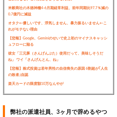
米穀商社の木徳神糧4-6月期経常利益、前年同期比97.7％減の
0.7億円に減益
オタク←優しいです、浮気しません、暴力振るいません←こ
れがモテない理由
【悲報】Google、Geminiのせいで史上初のマイナスキャッシ
ュフローに陥る
彼女「三元豚（さんげんぶた）使用だって、美味しそうだ
ね」 ワイ「さんげんとん、ね」
【悲報】株式投資は若年男性の自信喪失の原因 6割超が｢人生
の敗者｣自認
楽天カードの限度額10万なんやが
弊社の派遣社員、3ヶ月で辞めるやつ