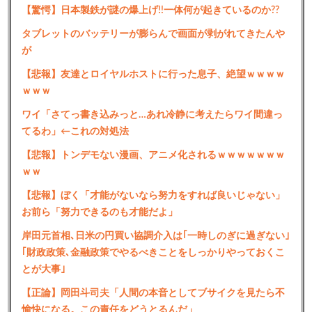
【驚愕】日本製鉄が謎の爆上げ!!一体何が起きているのか??
タブレットのバッテリーが膨らんで画面が剥がれてきたんや
が
【悲報】友達とロイヤルホストに行った息子、絶望ｗｗｗｗ
ｗｗｗ
ワイ「さてっ書き込みっと…あれ冷静に考えたらワイ間違っ
てるわ」←これの対処法
【悲報】トンデモない漫画、アニメ化されるｗｗｗｗｗｗｗ
ｗｗ
【悲報】ぼく「才能がないなら努力をすれば良いじゃない」
お前ら「努力できるのも才能だよ」
岸田元首相､日米の円買い協調介入は｢一時しのぎに過ぎない｣
｢財政政策､金融政策でやるべきことをしっかりやっておくこ
とが大事｣
【正論】岡田斗司夫「人間の本音としてブサイクを見たら不
愉快になる。この責任をどうとるんだ」