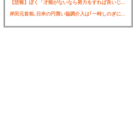
【悲報】ぼく「才能がないなら努力をすれば良いじゃない」お前ら「努力できるのも才能だよ」
岸田元首相､日米の円買い協調介入は｢一時しのぎに過ぎない｣｢財政政策､金融政策でやるべきことをしっかりやっておくことが大事｣