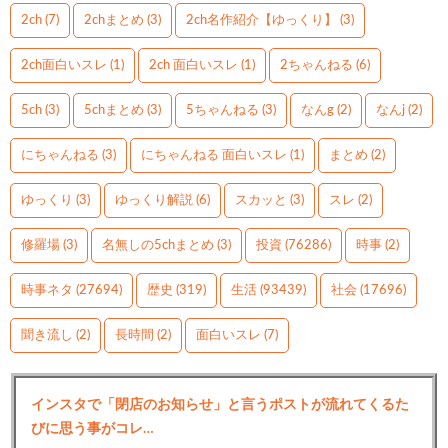
2ch
(7)
2chまとめ
(3)
2ch名作紹介【ゆっくり】
(3)
2ch面白いスレ
(1)
2ch 面白いスレ
(1)
2ちゃんねる
(6)
5ch
(3)
5chまとめ
(3)
5ちゃんねる
(3)
なんg
(2)
なんj
(2)
にちゃんねる
(3)
にちゃんねる 面白いスレ
(1)
まとめ
(2)
ゆっくり
(3)
ゆっくり解説
(6)
スカッと
(3)
スレ
(2)
修羅場
(3)
名無しの5chまとめ
(3)
投資
(76286)
時事
(2)
時事ネタ
(27694)
歴史
(319)
生活
(93439)
社会
(17696)
聞き流し
(2)
長時間
(2)
面白いスレ
(7)
インスタで「閉店のお知らせ」と言うポストが流れてくるた
びに思う事がコレ…