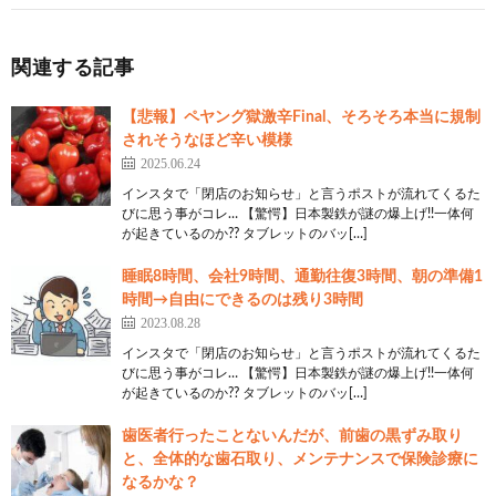
関連する記事
【悲報】ペヤング獄激辛Final、そろそろ本当に規制
されそうなほど辛い模様
2025.06.24
インスタで「閉店のお知らせ」と言うポストが流れてくるた
びに思う事がコレ… 【驚愕】日本製鉄が謎の爆上げ!!一体何
が起きているのか?? タブレットのバッ[…]
睡眠8時間、会社9時間、通勤往復3時間、朝の準備1
時間→自由にできるのは残り3時間
2023.08.28
インスタで「閉店のお知らせ」と言うポストが流れてくるた
びに思う事がコレ… 【驚愕】日本製鉄が謎の爆上げ!!一体何
が起きているのか?? タブレットのバッ[…]
歯医者行ったことないんだが、前歯の黒ずみ取り
と、全体的な歯石取り、メンテナンスで保険診療に
なるかな？