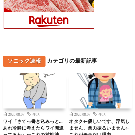
ソニック速報
カテゴリの最新記事
2026.08.07
生活
2026.08.07
生活
ワイ「さてっ書き込みっと…
オタク←優しいです、浮気し
あれ冷静に考えたらワイ間違
ません、暴力振るいません←
ってるわ」←これの対処法
これがモテない理由