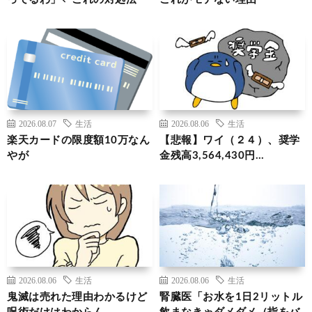
2026.08.07
生活
2026.08.06
生活
楽天カードの限度額10万なん
【悲報】ワイ（２４）、奨学
やが
金残高3,564,430円…
2026.08.06
生活
2026.08.06
生活
鬼滅は売れた理由わかるけど
腎臓医「お水を1日2リットル