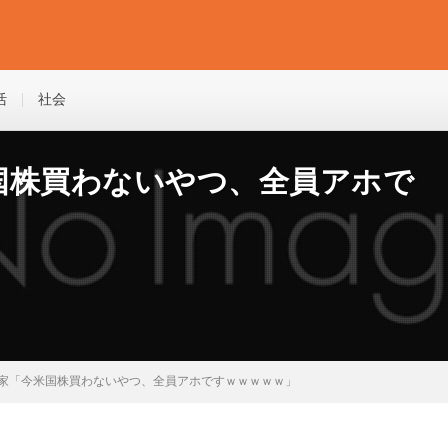
活
社会
国株買わないやつ、全員アホで
家「今米国株買わないやつ、全員アホですｗｗｗｗｗ」