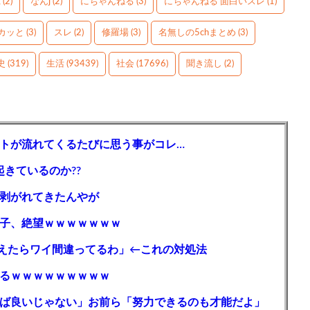
g
(2)
なんj
(2)
にちゃんねる
(3)
にちゃんねる 面白いスレ
(1)
カッと
(3)
スレ
(2)
修羅場
(3)
名無しの5chまとめ
(3)
史
(319)
生活
(93439)
社会
(17696)
聞き流し
(2)
トが流れてくるたびに思う事がコレ…
起きているのか??
剥がれてきたんやが
子、絶望ｗｗｗｗｗｗｗ
えたらワイ間違ってるわ」←これの対処法
るｗｗｗｗｗｗｗｗｗ
ば良いじゃない」お前ら「努力できるのも才能だよ」