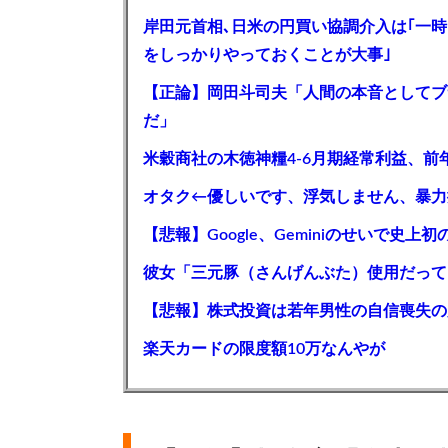
岸田元首相､日米の円買い協調介入は｢一時
をしっかりやっておくことが大事｣
【正論】岡田斗司夫「人間の本音としてブ
だ」
米穀商社の木徳神糧4-6月期経常利益、前年
オタク←優しいです、浮気しません、暴力
【悲報】Google、Geminiのせいで史
彼女「三元豚（さんげんぶた）使用だって
【悲報】株式投資は若年男性の自信喪失の原
楽天カードの限度額10万なんやが