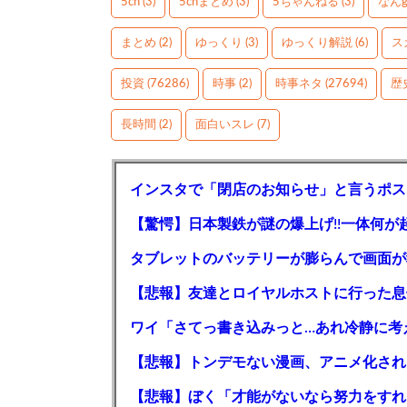
5ch
(3)
5chまとめ
(3)
5ちゃんねる
(3)
なん
まとめ
(2)
ゆっくり
(3)
ゆっくり解説
(6)
ス
投資
(76286)
時事
(2)
時事ネタ
(27694)
歴
長時間
(2)
面白いスレ
(7)
インスタで「閉店のお知らせ」と言うポス
【驚愕】日本製鉄が謎の爆上げ!!一体何が
タブレットのバッテリーが膨らんで画面が
【悲報】友達とロイヤルホストに行った息
ワイ「さてっ書き込みっと…あれ冷静に考
【悲報】トンデモない漫画、アニメ化され
【悲報】ぼく「才能がないなら努力をすれ