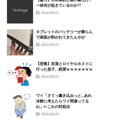
【驚愕】日本製鉄が謎の爆上げ!!
一体何が起きているのか??
2026.08.07
タブレットのバッテリーが膨らん
で画面が剥がれてきたんやが
2026.08.07
【悲報】友達とロイヤルホストに
行った息子、絶望ｗｗｗｗｗｗｗ
2026.08.07
ワイ「さてっ書き込みっと…あれ
冷静に考えたらワイ間違ってる
わ」←これの対処法
2026.08.07