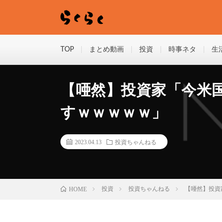
TOP
まとめ動画
投資
時事ネタ
生
【唖然】投資家「今米
すｗｗｗｗｗ」
2023.04.13
投資ちゃんねる
HOME
投資
投資ちゃんねる
【唖然】投資