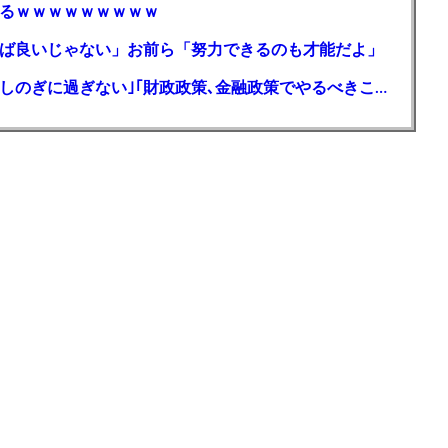
るｗｗｗｗｗｗｗｗｗ
ば良いじゃない」お前ら「努力できるのも才能だよ」
岸田元首相､日米の円買い協調介入は｢一時しのぎに過ぎない｣｢財政政策､金融政策でやるべきことをしっかりやっておくことが大事｣