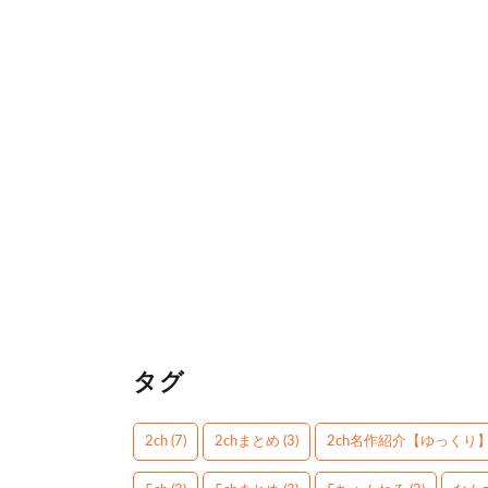
タグ
2ch
(7)
2chまとめ
(3)
2ch名作紹介【ゆっくり