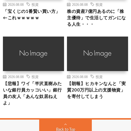
2026.08.08
投資
2026.08.08
投資
「宝くじの1番賢い買い方」
株の資産7億円あるのに「株
←これｗｗｗｗｗ
主優待」で生活してガンにな
る人生・・・
2026.08.08
投資
2026.08.08
投資
【悲報】ワイ「半沢直樹みた
【朗報】ヒカキンなんと「実
いな銀行員カッコいい」銀行
質200万円以上の支援物資」
員の友人「あんな奴居ねえ
を寄付してしまう
よ」
Back to Top