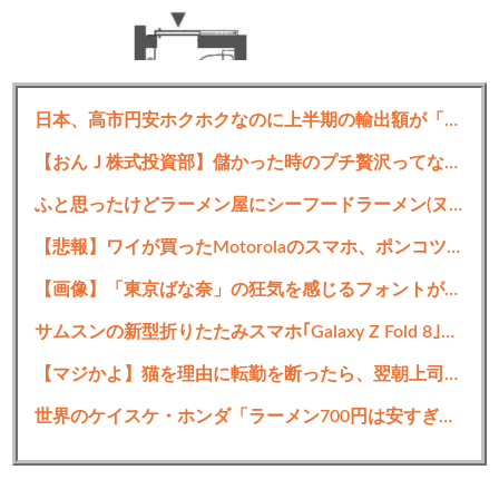
日本、高市円安ホクホクなのに上半期の輸出額が「台湾と韓国」に抜かれるｗｗｗｗｗ
【おんＪ株式投資部】儲かった時のプチ贅沢ってなにしてる？株価と血圧は高い方が良い？！
ふと思ったけどラーメン屋にシーフードラーメン(ヌードル)って無いよな
【悲報】ワイが買ったMotorolaのスマホ、ポンコツすぎる
【画像】「東京ばな奈」の狂気を感じるフォントがコチラｗｗｗｗｗｗ
サムスンの新型折りたたみスマホ｢Galaxy Z Fold 8｣のレビュー･評判まとめ
【マジかよ】猫を理由に転勤を断ったら、翌朝上司に呼び出された結果
世界のケイスケ・ホンダ「ラーメン700円は安すぎる！2000円にするべき」