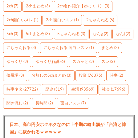
2ch
(7)
2chまとめ
(3)
2ch名作紹介【ゆっくり】
(3)
2ch面白いスレ
(1)
2ch 面白いスレ
(1)
2ちゃんねる
(6)
5ch
(3)
5chまとめ
(3)
5ちゃんねる
(3)
なんg
(2)
なんj
(2)
にちゃんねる
(3)
にちゃんねる 面白いスレ
(1)
まとめ
(2)
ゆっくり
(3)
ゆっくり解説
(6)
スカッと
(3)
スレ
(2)
修羅場
(3)
名無しの5chまとめ
(3)
投資
(76375)
時事
(2)
時事ネタ
(27722)
歴史
(319)
生活
(93569)
社会
(17696)
聞き流し
(2)
長時間
(2)
面白いスレ
(7)
日本、高市円安ホクホクなのに上半期の輸出額が「台湾と韓
国」に抜かれるｗｗｗｗｗ