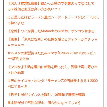
【おんＪ株式投資部】儲かった時のプチ贅沢ってなにして
る？株価と血圧は高い方が良い？！
ふと思ったけどラーメン屋にシーフードラーメン(ヌードル)っ
て無いよな
【悲報】ワイが買ったMotorolaのスマホ、ポンコツすぎる
【画像】「東京ばな奈」の狂気を感じるフォントがコチラｗ
ｗｗｗｗｗ
サムスンの新型折りたたみスマホ｢Galaxy Z Fold 8｣のレビュ
ー･評判まとめ
【マジかよ】猫を理由に転勤を断ったら、翌朝上司に呼び出
された結果
世界のケイスケ・ホンダ「ラーメン700円は安すぎる！2000
円にするべき」
【科学】AIがウイルスを設計、16種類で増殖を確認
日本語がAIで不利な理由、明らかになってしまう