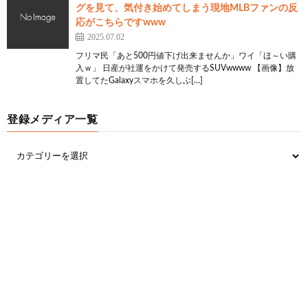
グを見て、気付き始めてしまう現地MLBファンの反
応がこちらですwww
2025.07.02
フリマ民「あと500円値下げ出来ませんか」ワイ「ほ～い購
入ｗ」 日産が社運をかけて発売するSUVwwww 【画像】放
置してたGalaxyスマホを久しぶ[…]
登録メディア一覧