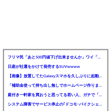
フリマ民「あと500円値下げ出来ませんか」ワイ「ほ～い購入ｗ」
日産が社運をかけて発売するSUVwwww
【画像】放置してたGalaxyスマホを久しぶりに起動したらエグい事になったｗｗｗｗｗ
「補助金使って持ち出し無しでホームページ作りませんか？」←コレが危険な理由・・・・・
庭付き一軒家を買おうと思ってる若い人、ガチで「コレ」に気を付けろ…
システム障害でサービス停止の｢ドコモ･バイクシェア｣､奈良･広島･鹿児島でサービス再開 8月1日以降の利用料金は全額返金