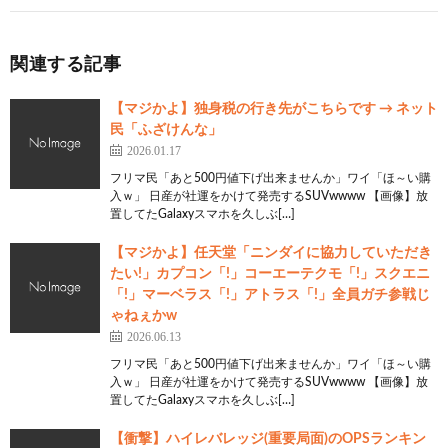
関連する記事
【マジかよ】独身税の行き先がこちらです → ネット
民「ふざけんな」
2026.01.17
フリマ民「あと500円値下げ出来ませんか」ワイ「ほ～い購
入ｗ」 日産が社運をかけて発売するSUVwwww 【画像】放
置してたGalaxyスマホを久しぶ[…]
【マジかよ】任天堂「ニンダイに協力していただき
たい!」カプコン「!」コーエーテクモ「!」スクエニ
「!」マーベラス「!」アトラス「!」全員ガチ参戦じ
ゃねぇかw
2026.06.13
フリマ民「あと500円値下げ出来ませんか」ワイ「ほ～い購
入ｗ」 日産が社運をかけて発売するSUVwwww 【画像】放
置してたGalaxyスマホを久しぶ[…]
【衝撃】ハイレバレッジ(重要局面)のOPSランキン