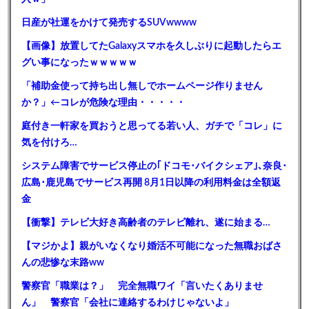
日産が社運をかけて発売するSUVwwww
【画像】放置してたGalaxyスマホを久しぶりに起動したらエ
グい事になったｗｗｗｗｗ
「補助金使って持ち出し無しでホームページ作りません
か？」←コレが危険な理由・・・・・
庭付き一軒家を買おうと思ってる若い人、ガチで「コレ」に
気を付けろ…
システム障害でサービス停止の｢ドコモ･バイクシェア｣､奈良･
広島･鹿児島でサービス再開 8月1日以降の利用料金は全額返
金
【衝撃】テレビ大好き高齢者のテレビ離れ、遂に始まる…
【マジかよ】親がいなくなり婚活不可能になった無職おばさ
んの悲惨な末路ww
警察官「職業は？」 完全無職ワイ「言いたくありませ
ん」 警察官「会社に連絡するわけじゃないよ」