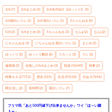
2ch
(7)
2chまとめ
(3)
2ch名作紹介【ゆっくり】
(3)
2ch面白いスレ
(1)
2ch 面白いスレ
(1)
2ちゃんねる
(6)
5ch
(3)
5chまとめ
(3)
5ちゃんねる
(3)
なんg
(2)
なんj
(2)
にちゃんねる
(3)
にちゃんねる 面白いスレ
(1)
まとめ
(2)
ゆっくり
(3)
ゆっくり解説
(6)
スカッと
(3)
スレ
(2)
修羅場
(3)
名無しの5chまとめ
(3)
投資
(76349)
時事
(2)
時事ネタ
(27713)
歴史
(319)
生活
(93534)
社会
(17696)
聞き流し
(2)
長時間
(2)
面白いスレ
(7)
フリマ民「あと500円値下げ出来ませんか」ワイ「ほ～い購
入ｗ」