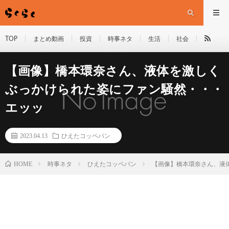
TOP
まとめ動画
投資
時事ネタ
生活
社会
【画像】橋本環奈さん、液体を激しく
ぶっかけられた姿にファン騒然・・・
エッッ
2023.04.13
ひえたコッペパン
HOME
時事ネタ
ひえたコッペパン
【画像】橋本環奈さん、液