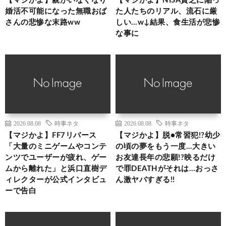
【マジかよ】親がいなくなり
【マジかよ】NISA貧乏に陥っ
婚活不可能になった無職おば
た人たちのリアル、流石に厳
さんの悲惨な末路ww
しい…w↓結果、食生活が悲惨
な事に
2026.08.08
時事ネタ
2026.08.08
時事ネタ
【マジかよ】FF7リバース
【マジかよ】脱●常習犯!?幼少
「大量のミニゲームやコンテ
の頃の夢をもう一度…大きい
ンツでユーザーが疲れ、ゲー
お友達長年の悲願!?映るだけ
ムから離れた」と浜口直樹デ
で罪DEATHがそれは…おっさ
ィレクターが公式インタビュ
ん激ヤバすぎる!!
ーで告白