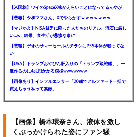
【米国株】ワイのSpaceX株がえらいことになってるんやが
【悲報】令和ママさん、Xでやらかすｗｗｗｗｗｗｗ
【マジかよ】NISA貧乏に陥った人たちのリアル、流石に厳し
い…w↓結果、食生活が悲惨な事に
【悲報】ゲオのサマーセールのチラシにPS5本体が載ってな
い
【USA】トランプおやびん肝入りの「トランプ級戦艦」、一
隻作るのに4兆円かかる模様wwwwwww
【画像あり】インフルエンサー「20歳でアルファード一括で
買えちゃう私って素敵」
【画像】橋本環奈さん、液体を激し
くぶっかけられた姿にファン騒