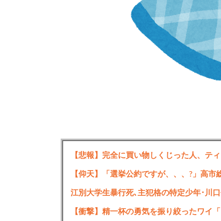
【画像】60年間一切風呂に入らないと人間
1:
2023/04/12(水) 18:48:11.58
【悲報】完全に買い物しくじった人、ティ
くたばりそうや
【衝撃】精一杯の勇気を振り絞ったワイ「
続きを読む