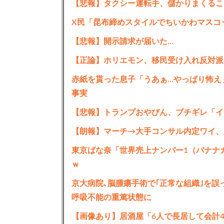
【悲報】タクシー運転手、儲かりまくるこ
X民「昆布締めスタイルでちいかわマスコ
【悲報】開示請求が届いた…
【正論】ホリエモン、移民受け入れ反対派
赤紙を貰った息子「うあぁ…やっぱり怖え
事実
【悲報】トランプおやびん、ブチギレ「イ
【朗報】マーチ→大手コンサル内定ワイ、
東京ばな奈「世界売上ナンバー1（バナナ
ｗ
京大病院､脳腫瘍手術で｢正常な組織｣を誤
呼吸不能の重篤状態に
【画像あり】居酒屋「6人で長居して会計4