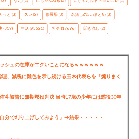
g
(2)
なんj
(2)
にちゃんねる
(3)
にちゃんねる 面白いスレ
(1)
カッと
(3)
スレ
(2)
修羅場
(3)
名無しの5chまとめ
(3)
史
(319)
生活
(93521)
社会
(17696)
聞き流し
(2)
ッシュの在庫がエグいことになるｗｗｗｗｗｗ
総理、減税に難色を示し続ける玉木代表らを「煽りまく
侑斗被告に無期懲役判決 当時17歳の少年には懲役30年
自分で刈り上げしてみよう」→結果・・・・・