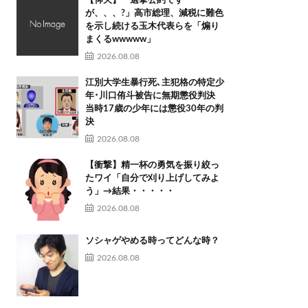
【仰天】「選挙公約です
が、、、?」高市総理、減税に難色
を示し続ける玉木代表らを「煽り
まくるwwwww」
2026.08.08
江別大学生暴行死､主犯格の特定少
年･川口侑斗被告に無期懲役判決
当時17歳の少年には懲役30年の判
決
2026.08.08
【衝撃】精一杯の勇気を振り絞っ
たワイ「自分で刈り上げしてみよ
う」→結果・・・・・
2026.08.08
ソシャゲやめる時ってどんな時？
2026.08.08