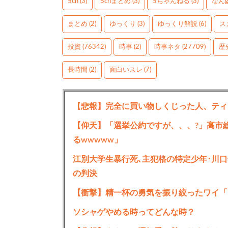
5ch
(3)
5chまとめ
(3)
5ちゃんねる
(3)
なん
まとめ
(2)
ゆっくり
(3)
ゆっくり解説
(6)
ス
投資
(76342)
時事
(2)
時事ネタ
(27709)
歴
長時間
(2)
面白いスレ
(7)
【悲報】完全に買い物しくじった人、ティ
【仰天】「選挙公約ですが、、、?」高市
るwwwww」
江別大学生暴行死､主犯格の特定少年･川口
の判決
【衝撃】精一杯の勇気を振り絞ったワイ「
ソシャゲやめる時ってどんな時？