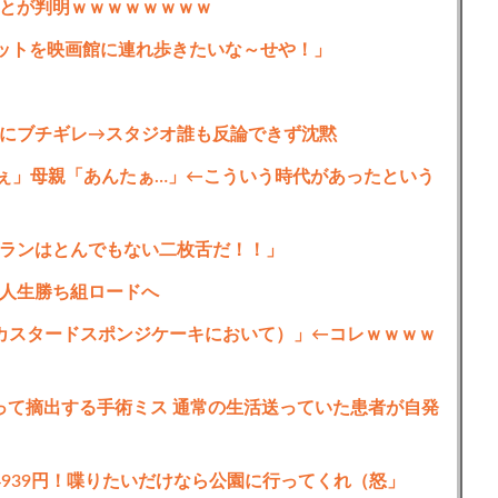
とが判明ｗｗｗｗｗｗｗｗ
ットを映画館に連れ歩きたいな～せや！」
にブチギレ→スタジオ誰も反論できず沈黙
ぇ」母親「あんたぁ…」←こういう時代があったという
ランはとんでもない二枚舌だ！！」
人生勝ち組ロードへ
カスタードスポンジケーキにおいて）」←コレｗｗｗｗ
って摘出する手術ミス 通常の生活送っていた患者が自発
939円！喋りたいだけなら公園に行ってくれ（怒」