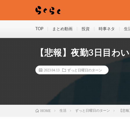
TOP
まとめ動画
投資
時事ネタ
生
【悲報】夜勤3日目わ
2023.04.13
ずっと日曜日のターン
HOME
生活
ずっと日曜日のターン
【悲報