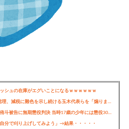
はこうなるｗｗｗｗｗ
ッシュの在庫がエグいことになるｗｗｗｗｗｗ
【仰天】「選挙公約ですが、、、?」高市総理、減税に難色を示し続ける玉木代表らを「煽りまくるwwwww」
江別大学生暴行死､主犯格の特定少年･川口侑斗被告に無期懲役判決 当時17歳の少年には懲役30年の判決
自分で刈り上げしてみよう」→結果・・・・・