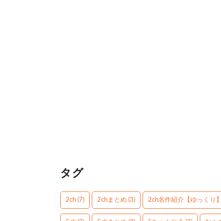
タグ
2ch
(7)
2chまとめ
(3)
2ch名作紹介【ゆっくり