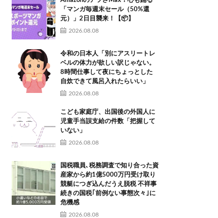
AmazonのアツさMax！心も踊る
「マンガ毎週末セール（50%還
元）」2日目襲来！【📦】
2026.08.08
令和の日本人「別にアスリートレ
ベルの体力が欲しい訳じゃない。
8時間仕事して夜にちょっとした
自炊できて風呂入れたらいい」
2026.08.08
こども家庭庁、出国後の外国人に
児童手当誤支給の件数「把握して
いない」
2026.08.08
国税職員､税務調査で知り合った資
産家から約1億5000万円受け取り
競艇につぎ込んだうえ脱税 不祥事
続きの国税｢前例ない事態次々｣に
危機感
2026.08.08