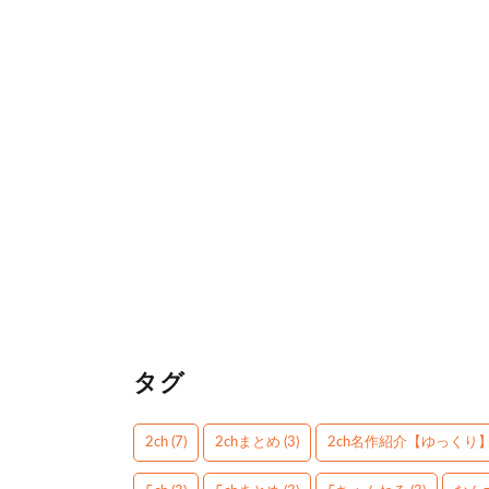
タグ
2ch
(7)
2chまとめ
(3)
2ch名作紹介【ゆっくり