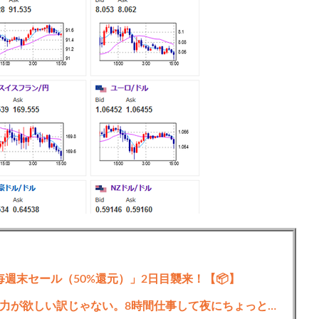
ガ毎週末セール（50%還元）」2日目襲来！【📦】
令和の日本人「別にアスリートレベルの体力が欲しい訳じゃない。8時間仕事して夜にちょっとした自炊できて風呂入れたらいい」