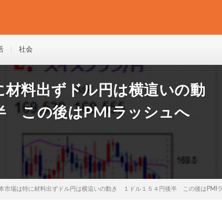
活
社会
に材料出ずドル円は横這いの動
 この後はPMIラッシュへ
本市場は特に材料出ずドル円は横這いの動き １ドル１５４円後半 この後はPMI