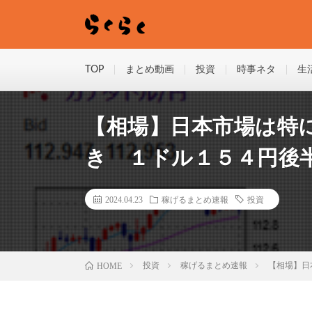
TOP
まとめ動画
投資
時事ネタ
生
【相場】日本市場は特
き １ドル１５４円後半
2024.04.23
稼げるまとめ速報
投資
HOME
投資
稼げるまとめ速報
【相場】日