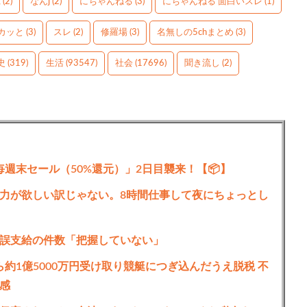
g
(2)
なんj
(2)
にちゃんねる
(3)
にちゃんねる 面白いスレ
(1)
カッと
(3)
スレ
(2)
修羅場
(3)
名無しの5chまとめ
(3)
史
(319)
生活
(93547)
社会
(17696)
聞き流し
(2)
ガ毎週末セール（50%還元）」2日目襲来！【📦】
力が欲しい訳じゃない。8時間仕事して夜にちょっとし
誤支給の件数「把握していない」
約1億5000万円受け取り競艇につぎ込んだうえ脱税 不
感