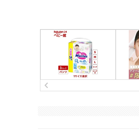
日本市場での要人発言
植田日銀総裁
・先行き基調的物価が2%に向けて上昇して
・基調的物価が現状は2%を下回っているの
・物価・経済見通し、リスクが変化すれば政