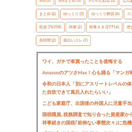
5ch
(3)
5chまとめ
(3)
5ちゃんねる
(3)
なん
まとめ
(2)
ゆっくり
(3)
ゆっくり解説
(6)
ス
投資
(76358)
時事
(2)
時事ネタ
(27716)
歴
長時間
(2)
面白いスレ
(7)
ワイ、ガチで車買ったことを後悔する
AmazonのアツさMax！心も踊る「マン
令和の日本人「別にアスリートレベルの体
た自炊できて風呂入れたらいい」
こども家庭庁、出国後の外国人に児童手当
国税職員､税務調査で知り合った資産家から
祥事続きの国税｢前例ない事態次々｣に危機