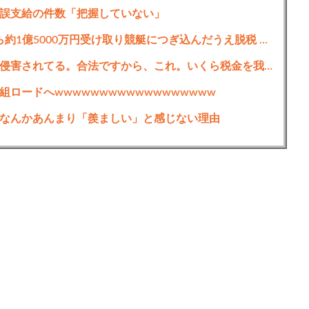
誤支給の件数「把握していない」
国税職員､税務調査で知り合った資産家から約1億5000万円受け取り競艇につぎ込んだうえ脱税 不祥事続きの国税｢前例ない事態次々｣に危機感
【正論】岸谷蘭丸「喫煙者の権利がマジで侵害されてる。合法ですから、これ。いくら税金を我々が払ってるんだと」
ロードへwwwwwwwwwwwwwwwwww
なんかあんまり「羨ましい」と感じない理由