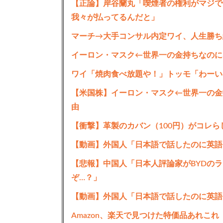
【正論】岸谷蘭丸「喫煙者の権利がマジで
我々が払ってるんだと」
マーチ→大手コンサル内定ワイ、人生勝ち組
イーロン・マスク←世界一の金持ちなのに
ワイ「焼肉食べ放題や！」トッモ「わーい
【米国株】イーロン・マスク←世界一の金
由
【衝撃】革製のカバン（100円）がコレ
【動画】外国人「日本語で話したのに英語
【悲報】中国人「日本人評論家がBYDの
ぞ…？」
【動画】外国人「日本語で話したのに英語
Amazon、楽天で見つけた特価品あれこれ