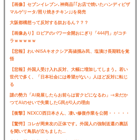
【画像】セブンイレブン､神商品｢｢お店で焼いたハンディピザ
マルゲリータ/照り焼きチキン｣｣を発売
大阪都構想って反対する奴おるん？？？
【画像あり】ロピアのパワー全開おにぎり「444円」がコチ
ラｗｗｗｗｗ
【悲報】わいNISAキオクシア高値掴み民、塩漬け長期戦を覚
悟
【悲報】外国人受け入れ反対、大幅に増加してしまう。若い
世代で多く、「日本社会には希望がない」人ほど反対に転じ
る
謎の勢力「AI発展したらお前らは皆クビになるわ」→未だか
つてAIのせいで失業したG民が0人の理由
【衝撃】NEXCO西日本さん、凄い修復作業を公開・・・・・
【驚愕】コレが周来友の正体です。外国人の強制送還の裏話
を聞いて鳥肌が立ちました…