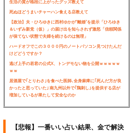
生活の質が格段に上がったグッズ教えて
死ぬほどうまいチャーハン食える店教えて
【政治】夫・ひろゆきに西村ゆかが“離婚”を提示「ひろゆき
＆いずみ新党（仮）」の届け出を知らされず激怒「信頼関係
が保てない状態で夫婦を続けるのは無理」
ハードオフでこの３０００円のノートパソコン見つけたんだ
けどどうですか？
逃げ上手の若君の公式X、トンデモない物を公開ｗｗｗｗｗ
ｗｗ
居酒屋で｢とりわさ｣を食べた医師､全身麻痺に｢死んだ方が良
かったと思っていた｣ 南九州以外で｢鶏刺し｣を提供する店が
増加しているが果たして安全なのか
【悲報】一番いい占い結果、金で解決