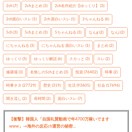
2ch
(7)
2chまとめ
(3)
2ch名作紹介【ゆっくり】
(3)
2ch面白いスレ
(1)
2ch 面白いスレ
(1)
2ちゃんねる
(6)
5ch
(3)
5chまとめ
(3)
5ちゃんねる
(3)
なんg
(2)
なんj
(2)
にちゃんねる
(3)
にちゃんねる 面白いスレ
(1)
まとめ
(2)
ゆっくり
(3)
ゆっくり解説
(6)
スカッと
(3)
スレ
(2)
修羅場
(3)
名無しの5chまとめ
(3)
投資
(76402)
時事
(2)
時事ネタ
(27729)
歴史
(319)
生活
(93605)
社会
(17696)
聞き流し
(2)
長時間
(2)
面白いスレ
(7)
【衝撃】韓国人「自国礼賛動画で年4700万稼いでます
www」→海外の反応ch運営の秘密…