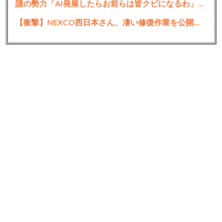
謎の勢力「AI発展したらお前らは皆クビになるわ」→未だかつてAIのせいで失業したG民が0人の理由
【衝撃】NEXCO西日本さん、凄い修復作業を公開・・・・・