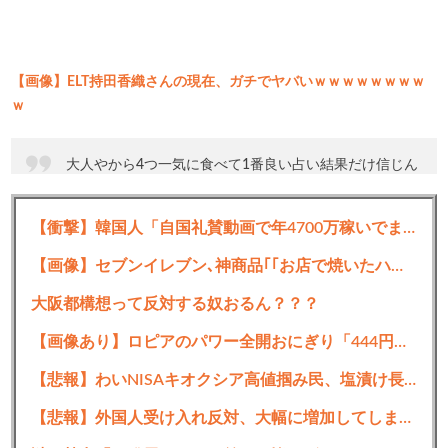
【画像】ELT持田香織さんの現在、ガチでヤバいｗｗｗｗｗｗｗｗ
ｗ
大人やから4つ一気に食べて1番良い占い結果だけ信じん
ねん
pic.twitter.com/715vs5bLK0
【衝撃】韓国人「自国礼賛動画で年4700万稼いでますwww」→海外の反応ch運営の秘密…
— 盛り塩 (@morisugi_warota)
April 18, 2024
【画像】セブンイレブン､神商品｢｢お店で焼いたハンディピザ マルゲリータ/照り焼きチキン｣｣を発売
大阪都構想って反対する奴おるん？？？
続きを読む
【画像あり】ロピアのパワー全開おにぎり「444円」がコチラｗｗｗｗｗ
【悲報】わいNISAキオクシア高値掴み民、塩漬け長期戦を覚悟
【悲報】外国人受け入れ反対、大幅に増加してしまう。若い世代で多く、「日本社会には希望がない」人ほど反対に転じる