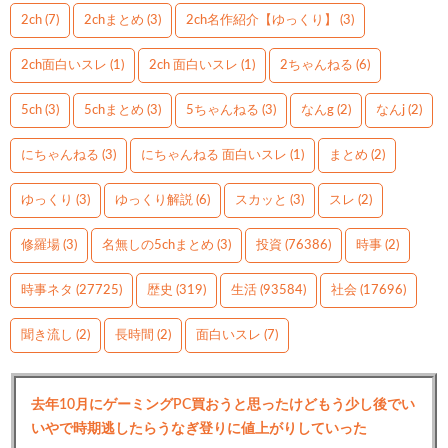
2ch
(7)
2chまとめ
(3)
2ch名作紹介【ゆっくり】
(3)
2ch面白いスレ
(1)
2ch 面白いスレ
(1)
2ちゃんねる
(6)
5ch
(3)
5chまとめ
(3)
5ちゃんねる
(3)
なんg
(2)
なんj
(2)
にちゃんねる
(3)
にちゃんねる 面白いスレ
(1)
まとめ
(2)
ゆっくり
(3)
ゆっくり解説
(6)
スカッと
(3)
スレ
(2)
修羅場
(3)
名無しの5chまとめ
(3)
投資
(76386)
時事
(2)
時事ネタ
(27725)
歴史
(319)
生活
(93584)
社会
(17696)
聞き流し
(2)
長時間
(2)
面白いスレ
(7)
去年10月にゲーミングPC買おうと思ったけどもう少し後でい
いやで時期逃したらうなぎ登りに値上がりしていった