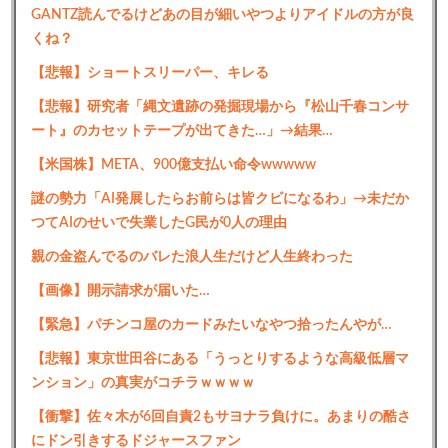
GANTZ読んでるけどあの目が細いやつよりアイドルの方が良
くね？
【悲報】ショートスリーパー、キレる
【悲報】研究者「縄文遺跡の発掘現場から『松山千春コンサ
ート』のカセットテープが出てきた…」→結果…
【米国株】META、900億支払い命令wwwww
謎の勢力「AI発展したらお前らは皆クビになるわ」→未だか
つてAIのせいで失業したG民が0人の理由
親の金盗んでるのバレた浪人生だけど人生終わった
【画像】開示請求が届いた…
【緊急】パチンコ屋のカードみたいなやつ拾ったんやが…
【悲報】東京世田谷にある「うっとりするような高級低層マ
ンション」の真実がコチラｗｗｗｗ
【衝撃】佐々木が6回自責2もサヨナラ負けに。あまりの酷さ
にドン引きするドジャースファン