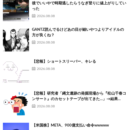
後でいいやで時期逃したらうなぎ登りに値上がりしてい
った
2026.08.08
GANTZ読んでるけどあの目が細いやつよりアイドルの
方が良くね？
2026.08.08
【悲報】ショートスリーパー、キレる
2026.08.08
【悲報】研究者「縄文遺跡の発掘現場から『松山千春コ
ンサート』のカセットテープが出てきた…」→結果…
2026.08.08
【米国株】META、900億支払い命令wwwww