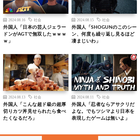
2024.08.16
社会
2024.08.15
社会
外国人「日本の芸人ジェラー
外国人「SHOGUNのこのシー
ドンがAGTで無双したｗｗｗ
ン、何度も繰り返し見るほど
ｗ」
凄まじいわ」
2024.08.13
社会
2024.08.11
社会
外国人「こんな超ド級の超厚
外国人「忍者ならアサクリだ
切りカツ丼見せられたら食べ
よな。でもツシマより日本を
たくなるだろ」
表現したゲームは無いよ」