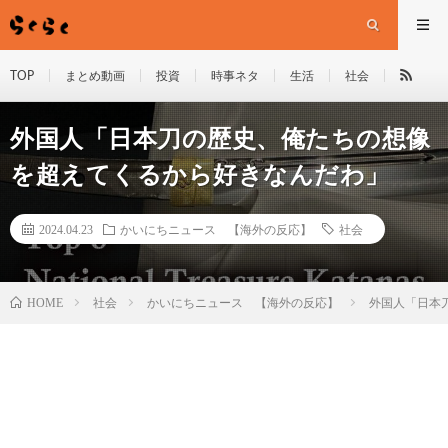
TOP
まとめ動画
投資
時事ネタ
生活
社会
外国人「日本刀の歴史、俺たちの想像
を超えてくるから好きなんだわ」
2024.04.23
かいにちニュース 【海外の反応】
社会
HOME
社会
かいにちニュース 【海外の反応】
外国人「日本