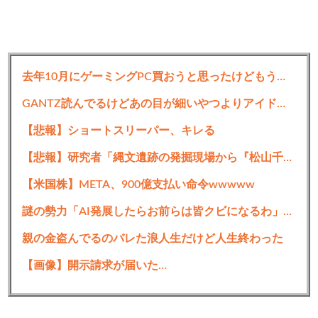
去年10月にゲーミングPC買おうと思ったけどもう少し後でいいやで時期逃したらうなぎ登りに値上がりしていった
GANTZ読んでるけどあの目が細いやつよりアイドルの方が良くね？
【悲報】ショートスリーパー、キレる
【悲報】研究者「縄文遺跡の発掘現場から『松山千春コンサート』のカセットテープが出てきた…」→結果…
【米国株】META、900億支払い命令wwwww
謎の勢力「AI発展したらお前らは皆クビになるわ」→未だかつてAIのせいで失業したG民が0人の理由
親の金盗んでるのバレた浪人生だけど人生終わった
【画像】開示請求が届いた…