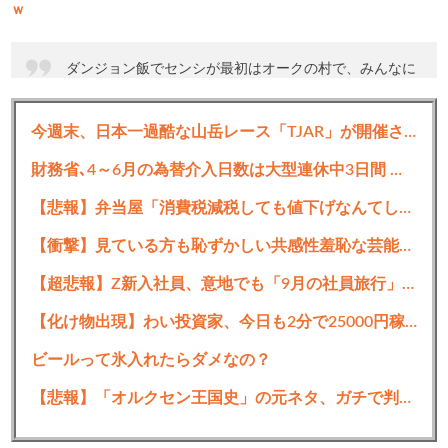
ｗ
ダンジョン飯でセンシが最初はオークの村で、みんなに
優しくされてたけど、長く居すぎるとオーク達から客じ
ゃなく仲間として扱われ「なぜお前を大事にしなきゃい
今週末、日本一過酷な山岳レース「TJAR」が開催される
けないのか？」「序列に加われ、嫁をとれ」とオークの
しきたりに飲み込まれそうになって離れたくだり、めち
財務省､4～6月の為替介入日数は大型連休中3日間 総額11兆7349億円 4月30日は6兆2787億円で過去最大
ゃ外国移住のソレだなと思った
【悲報】弁当屋「消費税減税しても値下げなんてしないよ」
— Loni (@Nuwa_150)
April 12, 2024
【衝撃】見ている方も恥ずかしい共感性羞恥な芸能人ww
【超悲報】Z新入社員、意地でも「9月の社員旅行」の計画をやらないｗｗｗｗｗ
続きを読む
【化け物出現】わい投資家、今日も2分で25000円稼ぎお仕事終了ｗｗｗｗｗｗ
ビールって氷入れたらダメなの？
【悲報】「オルクセン王国史」の元ネタ、ガチで判明ｗｗｗｗｗｗｗ