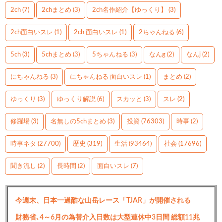
2ch
(7)
2chまとめ
(3)
2ch名作紹介【ゆっくり】
(3)
2ch面白いスレ
(1)
2ch 面白いスレ
(1)
2ちゃんねる
(6)
5ch
(3)
5chまとめ
(3)
5ちゃんねる
(3)
なんg
(2)
なんj
(2)
にちゃんねる
(3)
にちゃんねる 面白いスレ
(1)
まとめ
(2)
ゆっくり
(3)
ゆっくり解説
(6)
スカッと
(3)
スレ
(2)
修羅場
(3)
名無しの5chまとめ
(3)
投資
(76303)
時事
(2)
時事ネタ
(27700)
歴史
(319)
生活
(93464)
社会
(17696)
聞き流し
(2)
長時間
(2)
面白いスレ
(7)
今週末、日本一過酷な山岳レース「TJAR」が開催される
財務省､4～6月の為替介入日数は大型連休中3日間 総額11兆