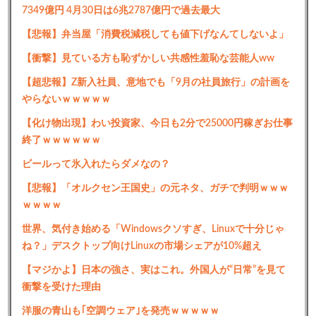
7349億円 4月30日は6兆2787億円で過去最大
【悲報】弁当屋「消費税減税しても値下げなんてしないよ」
【衝撃】見ている方も恥ずかしい共感性羞恥な芸能人ww
【超悲報】Z新入社員、意地でも「9月の社員旅行」の計画を
やらないｗｗｗｗｗ
【化け物出現】わい投資家、今日も2分で25000円稼ぎお仕事
終了ｗｗｗｗｗｗ
ビールって氷入れたらダメなの？
【悲報】「オルクセン王国史」の元ネタ、ガチで判明ｗｗｗ
ｗｗｗｗ
世界、気付き始める「Windowsクソすぎ、Linuxで十分じゃ
ね？」デスクトップ向けLinuxの市場シェアが10%超え
【マジかよ】日本の強さ、実はこれ。外国人が“日常”を見て
衝撃を受けた理由
洋服の青山も｢空調ウェア｣を発売ｗｗｗｗｗ