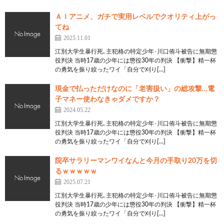
ＡＩアニメ、ガチで実用レベルでクオリティ上がっ
てね
2025.11.01
江別大学生暴行死､主犯格の特定少年･川口侑斗被告に無期懲
役判決 当時17歳の少年には懲役30年の判決 【衝撃】精一杯
の勇気を振り絞ったワイ「自分で刈り[…]
現金で払っただけなのに「老害扱い」の総攻撃…電
子マネー使わなきゃダメですか？
2024.05.22
江別大学生暴行死､主犯格の特定少年･川口侑斗被告に無期懲
役判決 当時17歳の少年には懲役30年の判決 【衝撃】精一杯
の勇気を振り絞ったワイ「自分で刈り[…]
院卒サラリーマンワイなんと今月の手取り20万を切
るｗｗｗｗｗ
2025.07.21
江別大学生暴行死､主犯格の特定少年･川口侑斗被告に無期懲
役判決 当時17歳の少年には懲役30年の判決 【衝撃】精一杯
の勇気を振り絞ったワイ「自分で刈り[…]