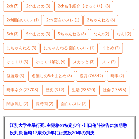
2ch
(7)
2chまとめ
(3)
2ch名作紹介【ゆっくり】
(3)
2ch面白いスレ
(1)
2ch 面白いスレ
(1)
2ちゃんねる
(6)
5ch
(3)
5chまとめ
(3)
5ちゃんねる
(3)
なんg
(2)
なんj
(2)
にちゃんねる
(3)
にちゃんねる 面白いスレ
(1)
まとめ
(2)
ゆっくり
(3)
ゆっくり解説
(6)
スカッと
(3)
スレ
(2)
修羅場
(3)
名無しの5chまとめ
(3)
投資
(76342)
時事
(2)
時事ネタ
(27708)
歴史
(319)
生活
(93520)
社会
(17696)
聞き流し
(2)
長時間
(2)
面白いスレ
(7)
江別大学生暴行死､主犯格の特定少年･川口侑斗被告に無期懲
役判決 当時17歳の少年には懲役30年の判決