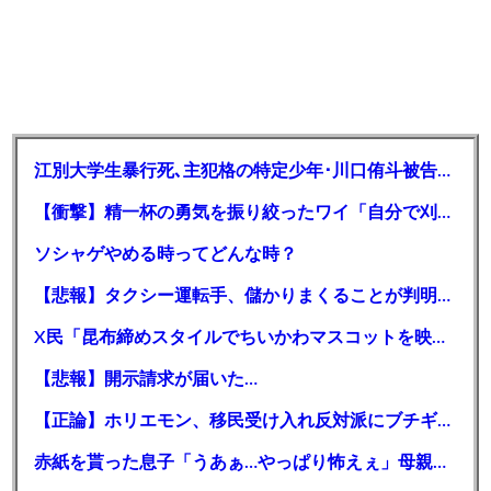
江別大学生暴行死､主犯格の特定少年･川口侑斗被告に無期懲役判決 当時17歳の少年には懲役30年の判決
【衝撃】精一杯の勇気を振り絞ったワイ「自分で刈り上げしてみよう」→結果・・・・・
ソシャゲやめる時ってどんな時？
【悲報】タクシー運転手、儲かりまくることが判明ｗｗｗｗｗｗｗｗ
X民「昆布締めスタイルでちいかわマスコットを映画館に連れ歩きたいな～せや！」
【悲報】開示請求が届いた…
【正論】ホリエモン、移民受け入れ反対派にブチギレ→スタジオ誰も反論できず沈黙
赤紙を貰った息子「うあぁ…やっぱり怖えぇ」母親「あんたぁ…」←こういう時代があったという事実