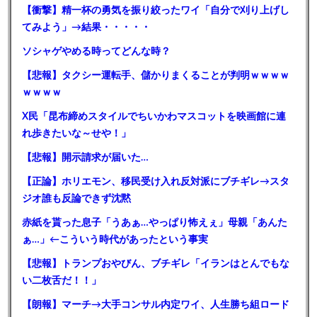
【衝撃】精一杯の勇気を振り絞ったワイ「自分で刈り上げし
てみよう」→結果・・・・・
ソシャゲやめる時ってどんな時？
【悲報】タクシー運転手、儲かりまくることが判明ｗｗｗｗ
ｗｗｗｗ
X民「昆布締めスタイルでちいかわマスコットを映画館に連
れ歩きたいな～せや！」
【悲報】開示請求が届いた…
【正論】ホリエモン、移民受け入れ反対派にブチギレ→スタ
ジオ誰も反論できず沈黙
赤紙を貰った息子「うあぁ…やっぱり怖えぇ」母親「あんた
ぁ…」←こういう時代があったという事実
【悲報】トランプおやびん、ブチギレ「イランはとんでもな
い二枚舌だ！！」
【朗報】マーチ→大手コンサル内定ワイ、人生勝ち組ロード