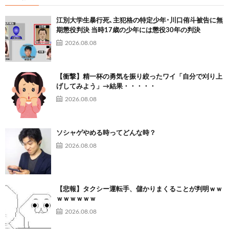
江別大学生暴行死､主犯格の特定少年･川口侑斗被告に無
期懲役判決 当時17歳の少年には懲役30年の判決
2026.08.08
【衝撃】精一杯の勇気を振り絞ったワイ「自分で刈り上
げしてみよう」→結果・・・・・
2026.08.08
ソシャゲやめる時ってどんな時？
2026.08.08
【悲報】タクシー運転手、儲かりまくることが判明ｗｗ
ｗｗｗｗｗｗ
2026.08.08