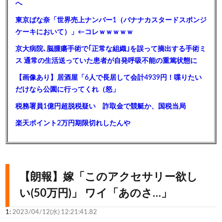
へ
東京ばな奈「世界売上ナンバー1（バナナカスタードスポンジ
ケーキにおいて）」←コレｗｗｗｗｗ
京大病院､脳腫瘍手術で｢正常な組織｣を誤って摘出する手術ミ
ス 通常の生活送っていた患者が自発呼吸不能の重篤状態に
【画像あり】居酒屋「6人で長居して会計4939円！喋りたい
だけなら公園に行ってくれ（怒」
税務署員1億円超脱税疑い 詐取金で競艇か、国税当局
楽天ポイント2万円期限切れしたんや
【朗報】嫁「このアクセサリー欲し
い(50万円)」 ワイ「あのさ…」
1:
2023/04/12(水) 12:21:41.82