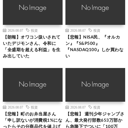
2026.08.07
投資
2026.08.07
投資
【朗報】オワコン扱いされて
【悲報】NISA民、『オルカ
いたデジモンさん、令和に
ン』『S&P500』
「全盛期を超える利益」を生
『NASDAQ100』しか買わな
み出していた
い
2026.08.07
投資
2026.08.07
投資
【悲報】町のお弁当屋さん
【悲報】 週刊少年ジャンプさ
「申し訳ないが消費税1%にな
ん、最大発行部数653万部か
ったらその分商品代を値上げ
ら急降下でついに「100万