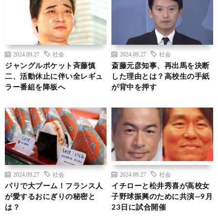
2024.09.27
社会
2024.09.27
社会
ジャングルポケット斉藤慎
斎藤元彦知事、再出馬を決断
二、活動休止に伴い全レギュ
した理由とは？高校生の手紙
ラー番組を降板へ
が背中を押す
2024.09.27
社会
2024.09.27
社会
パリで大ブーム！フランス人
イチローと松井秀喜が高校女
が愛するおにぎりの秘密と
子野球振興のために共演―9月
は？
23日に試合開催