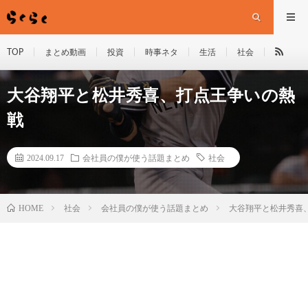
TOP
まとめ動画
投資
時事ネタ
生活
社会
大谷翔平と松井秀喜、打点王争いの熱
戦
2024.09.17
会社員の僕が使う話題まとめ
社会
HOME
社会
会社員の僕が使う話題まとめ
大谷翔平と松井秀喜