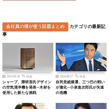
会社員の僕が使う話題まとめ
カテゴリの最新記
事
2024.09.28
社会
2024.09.27
社会
シャープ、隈研吾氏デザイン
自民党総裁選、三つ巴の戦い
の空気清浄機を発表—木材を
が激化—小泉進次郎氏が失速
使用した新たな挑戦
の危機