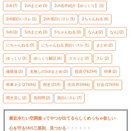
2ch
(7)
2chまとめ
(3)
2ch名作紹介【ゆっくり】
(3)
2ch面白いスレ
(1)
2ch 面白いスレ
(1)
2ちゃんねる
(6)
5ch
(3)
5chまとめ
(3)
5ちゃんねる
(3)
なんg
(2)
なんj
(2)
にちゃんねる
(3)
にちゃんねる 面白いスレ
(1)
まとめ
(2)
ゆっくり
(3)
ゆっくり解説
(6)
スカッと
(3)
スレ
(2)
修羅場
(3)
名無しの5chまとめ
(3)
投資
(76294)
時事
(2)
時事ネタ
(27696)
歴史
(319)
生活
(93446)
社会
(17696)
聞き流し
(2)
長時間
(2)
面白いスレ
(7)
最近冷たい空調服ってやつが出てるらしくめっちゃ欲しい
心を守るSNS三原則、見つかる・・・・・・