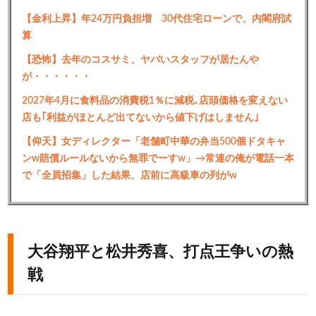
【金利上昇】年24万円負担増 30代住宅ローンで、内閣府試
算
【恐怖】去年のコスサミ、ヤバいスタッフが居たんや
が・・・・・・
2027年4月に食料品の消費税1％に減税､店頭価格を変えない
店も｢利益がほとんど出てないから値下げはしません｣
【仰天】女ディレクター「老舗町中華の弁当500個ドタキャ
ンw賠償ルールないから無罪でーすw」→常連の俺が電話一本
で「全員招集」した結果、店前に高級車の列がw
大谷翔平と松井秀喜、打点王争いの熱
戦