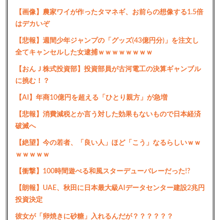
【画像】農家ワイが作ったタマネギ、お前らの想像する1.5倍
はデカいぞ
【悲報】週間少年ジャンプの「グッズ(43億円分)」を注文し
全てキャンセルした女逮捕ｗｗｗｗｗｗｗｗ
【おんＪ株式投資部】投資部員が古河電工の決算ギャンブル
に挑む！？
【AI】年商10億円を超える「ひとり親方」が急増
【悲報】消費減税とか言う対した効果もないもので日本経済
破滅へ
【絶望】今の若者、「良い人」ほど「こう」なるらしいｗｗ
ｗｗｗｗｗ
【衝撃】100時間遊べる和風スターデューバレーだった!?
【朗報】UAE、秋田に日本最大級AIデータセンター建設2兆円
投資決定
彼女が「卵焼きに砂糖」入れるんだが？？？？？？