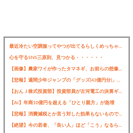
最近冷たい空調服ってやつが出てるらしくめっちゃ欲しい
心を守るSNS三原則、見つかる・・・・・・
【画像】農家ワイが作ったタマネギ、お前らの想像する1.5倍はデカいぞ
【悲報】週間少年ジャンプの「グッズ(43億円分)」を注文し全てキャンセルした女逮捕ｗｗｗｗｗｗｗｗ
【おんＪ株式投資部】投資部員が古河電工の決算ギャンブルに挑む！？
【AI】年商10億円を超える「ひとり親方」が急増
【悲報】消費減税とか言う対した効果もないもので日本経済破滅へ
【絶望】今の若者、「良い人」ほど「こう」なるらしいｗｗｗｗｗｗｗ