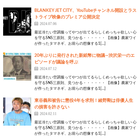
BLANKEY JET CITY、YouTubeチャンネル開設とラス
トライブ映像のプレミア公開決定
2024.07.06
最近冷たい空調服ってやつが出てるらしくめっちゃ欲しい 心
を守るSNS三原則、見つかる・・・・・・ 【画像】農家ワイ
が作ったタマネギ、お前らの想像する1[…]
20年ぶりに発行された新紙幣に物議—渋沢栄一のエ
ピソードが議論を呼ぶ
2024.07.12
最近冷たい空調服ってやつが出てるらしくめっちゃ欲しい 心
を守るSNS三原則、見つかる・・・・・・ 【画像】農家ワイ
が作ったタマネギ、お前らの想像する1[…]
東谷義和被告に懲役4年を求刑！綾野剛は俳優人生
の損害を許さない
2024.02.11
最近冷たい空調服ってやつが出てるらしくめっちゃ欲しい 心
を守るSNS三原則、見つかる・・・・・・ 【画像】農家ワイ
が作ったタマネギ、お前らの想像する1[…]