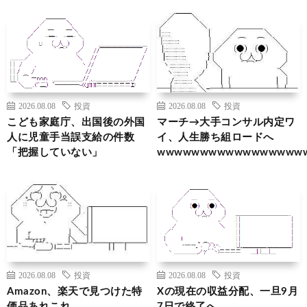
2026.08.08
投資
2026.08.08
投資
こども家庭庁、出国後の外国
マーチ→大手コンサル内定ワ
人に児童手当誤支給の件数
イ、人生勝ち組ロードへ
「把握していない」
wwwwwwwwwwwwwwwww
2026.08.08
投資
2026.08.08
投資
Amazon、楽天で見つけた特
Xの現在の収益分配、一旦9月
価品あれこれ
7日で終了へ