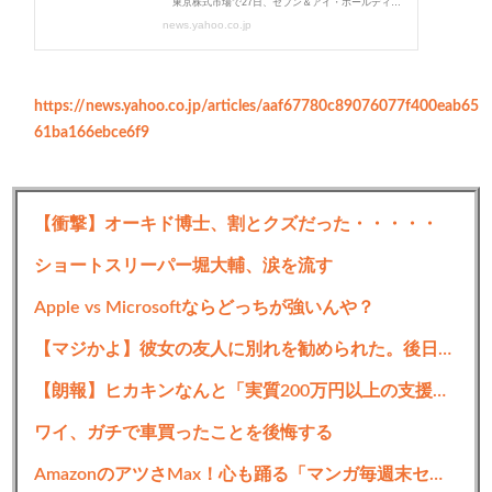
https://news.yahoo.co.jp/articles/aaf67780c89076077f400eab65
61ba166ebce6f9
【衝撃】オーキド博士、割とクズだった・・・・・
1001:
以下名無しさんに代わりまして管理人がお伝えします
1848/01/24(？)00:00:00 ID:money_soku
ショートスリーパー堀大輔、涙を流す
すぐにどうのこうのという状況ではないけれど、成長ができずに
Apple vs Microsoftならどっちが強いんや？
株は売られ気味だお。
【マジかよ】彼女の友人に別れを勧められた。後日、彼女(元カノ)の浮気発覚したが実は…彼女友人「だから別れた方がいいっていったでしょ?」俺を助けるためで…
一応昨日は下げ止まってプラス圏になっていたのだけれど。
【朗報】ヒカキンなんと「実質200万円以上の支援物資」を寄付してしまう
ワイ、ガチで車買ったことを後悔する
AmazonのアツさMax！心も踊る「マンガ毎週末セール（50%還元）」2日目襲来！【📦】