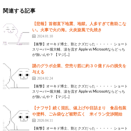
関連する記事
【悲報】首都直下地震、地獄。人多すぎて救助こな
い。火事で火の海。火炎旋風で丸焼き
2024.01.10
【衝撃】オーキド博士、割とクズだった・・・・・ ショート
スリーパー堀大輔、涙を流す Apple vs Microsoftならどっち
が強いんや？ 【マジ[…]
謎のグラボ企業、空売り筋に約３０億ドルの損失を
与える
2024.02.24
【衝撃】オーキド博士、割とクズだった・・・・・ ショート
スリーパー堀大輔、涙を流す Apple vs Microsoftならどっち
が強いんや？ 【マジ[…]
【ナフサ】続く混乱、値上げや目詰まり 食品包装
や塗料、ごみ袋など裾野広く 米イラン交渉開始
2026.04.11
【衝撃】オーキド博士、割とクズだった・・・・・ ショート