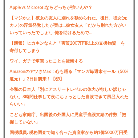
Apple vs Microsoftならどっちが強いんや？
【マジかよ】彼女の友人に別れを勧められた。後日、彼女(元
カノ)の浮気発覚したが実は…彼女友人「だから別れた方がい
いっていったでしょ?」俺を助けるためで…
【朗報】ヒカキンなんと「実質200万円以上の支援物資」を
寄付してしまう
ワイ、ガチで車買ったことを後悔する
AmazonのアツさMax！心も踊る「マンガ毎週末セール（50%
還元）」2日目襲来！【📦】
令和の日本人「別にアスリートレベルの体力が欲しい訳じゃ
ない。8時間仕事して夜にちょっとした自炊できて風呂入れた
らいい」
こども家庭庁、出国後の外国人に児童手当誤支給の件数「把
握していない」
国税職員､税務調査で知り合った資産家から約1億5000万円受