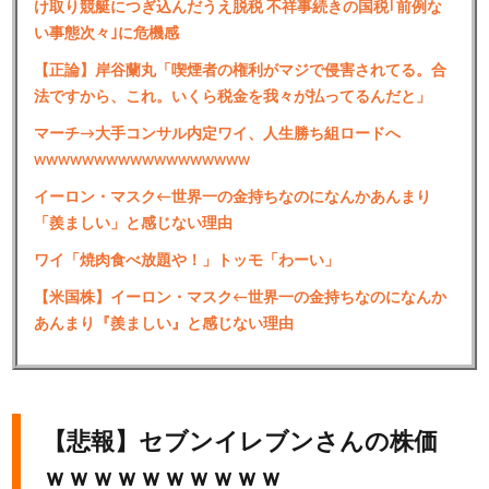
け取り競艇につぎ込んだうえ脱税 不祥事続きの国税｢前例な
い事態次々｣に危機感
【正論】岸谷蘭丸「喫煙者の権利がマジで侵害されてる。合
法ですから、これ。いくら税金を我々が払ってるんだと」
マーチ→大手コンサル内定ワイ、人生勝ち組ロードへ
wwwwwwwwwwwwwwwwww
イーロン・マスク←世界一の金持ちなのになんかあんまり
「羨ましい」と感じない理由
ワイ「焼肉食べ放題や！」トッモ「わーい」
【米国株】イーロン・マスク←世界一の金持ちなのになんか
あんまり『羨ましい』と感じない理由
【悲報】セブンイレブンさんの株価
ｗｗｗｗｗｗｗｗｗｗ