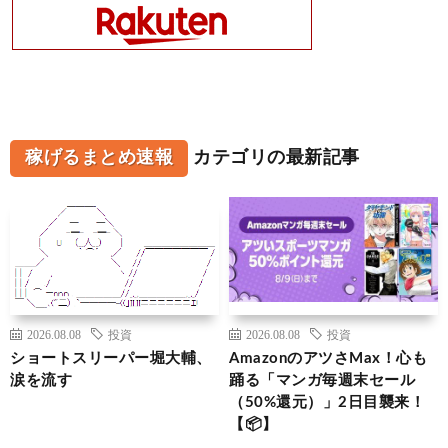
稼げるまとめ速報
カテゴリの最新記事
2026.08.08
投資
2026.08.08
投資
ショートスリーパー堀大輔、
AmazonのアツさMax！心も
涙を流す
踊る「マンガ毎週末セール
（50%還元）」2日目襲来！
【📦】