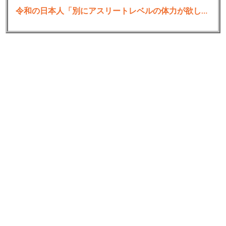
令和の日本人「別にアスリートレベルの体力が欲しい訳じゃない。8時間仕事して夜にちょっとした自炊できて風呂入れたらいい」
やる夫より：ニュース速報TwitterList、情報収集先などの記事だお
やる夫の投資情報収集先あれこれ（２０２４年１０月０２日
update）
管理人のTwitterでも相場に関して出来る限りお答えしますとのこと
続きを読む