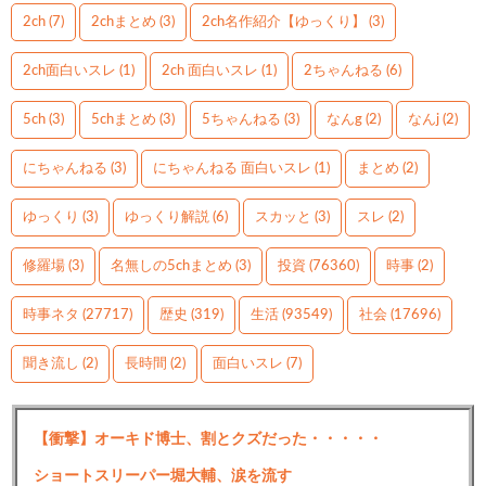
2ch
(7)
2chまとめ
(3)
2ch名作紹介【ゆっくり】
(3)
2ch面白いスレ
(1)
2ch 面白いスレ
(1)
2ちゃんねる
(6)
5ch
(3)
5chまとめ
(3)
5ちゃんねる
(3)
なんg
(2)
なんj
(2)
にちゃんねる
(3)
にちゃんねる 面白いスレ
(1)
まとめ
(2)
ゆっくり
(3)
ゆっくり解説
(6)
スカッと
(3)
スレ
(2)
修羅場
(3)
名無しの5chまとめ
(3)
投資
(76360)
時事
(2)
時事ネタ
(27717)
歴史
(319)
生活
(93549)
社会
(17696)
聞き流し
(2)
長時間
(2)
面白いスレ
(7)
【衝撃】オーキド博士、割とクズだった・・・・・
ショートスリーパー堀大輔、涙を流す