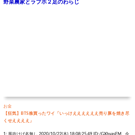
野菜農家とラブホ２足のわらじ
お金
【狂気】BTS株買ったワイ「いっけええええええ売り豚を焼き尽
くせええええ」
1: 風吹けば名無し 2020/10/22(木) 18:08:25.49 ID:/GXbvasEM 今