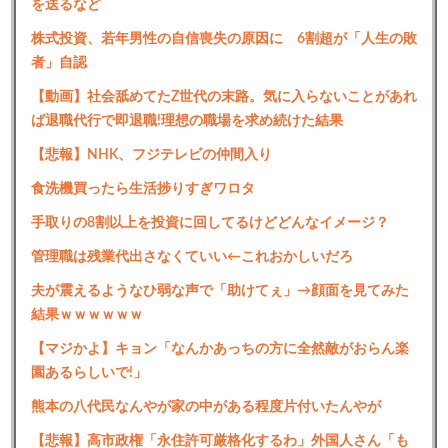
を送るなど
株式投資、若年男性の自信喪失の原因に 6割超が「人生の敗
者」自認
【動画】社会舐めてたZ世代の末路。気に入らないことがあれ
ば退職代行で即退職!理想の職場を求め続けた結果
【悲報】NHK、フジテレビの仲間入り
食洗機買ったら生活捗りすぎワロタ
手取りの8割以上を投資に回してるけどどんなイメージ？
管理職は残業代出さなくていい←これおかしいだろ
夫が震えるようなひ弱な声で「助けてぇ」→顔面を見てみた
結果ｗｗｗｗｗｗ
【マジかよ】キョン「なんかあっちの方に全然敵がおらん楽
園あるらしいで!」
熊本の八代民なんやが家の中がある程度片付いたんやが
【悲報】高市政権「永住許可厳格化するわ」外国人さん「も