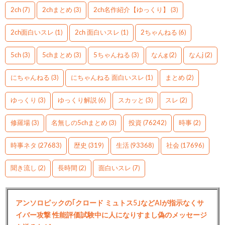
2ch
(7)
2chまとめ
(3)
2ch名作紹介【ゆっくり】
(3)
2ch面白いスレ
(1)
2ch 面白いスレ
(1)
2ちゃんねる
(6)
5ch
(3)
5chまとめ
(3)
5ちゃんねる
(3)
なんg
(2)
なんj
(2)
にちゃんねる
(3)
にちゃんねる 面白いスレ
(1)
まとめ
(2)
ゆっくり
(3)
ゆっくり解説
(6)
スカッと
(3)
スレ
(2)
修羅場
(3)
名無しの5chまとめ
(3)
投資
(76242)
時事
(2)
時事ネタ
(27683)
歴史
(319)
生活
(93368)
社会
(17696)
聞き流し
(2)
長時間
(2)
面白いスレ
(7)
アンソロピックの｢クロード ミュトス5｣などAIが指示なくサ
イバー攻撃 性能評価試験中に人になりすまし偽のメッセージ