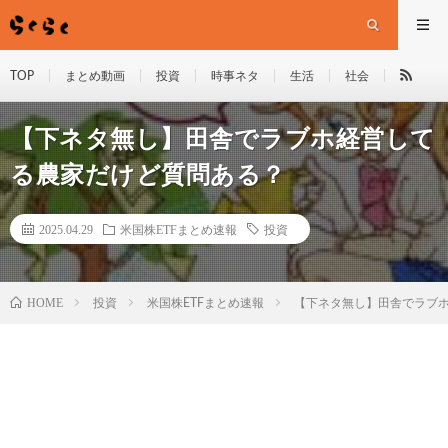
TOP
まとめ動画
投資
時事ネタ
生活
社会
【下ネタ無し】田舎でラブホ経営して
る農家だけど質問ある？
2025.04.29
米国株ETFまとめ速報
投資
HOME
投資
米国株ETFまとめ速報
【下ネタ無し】田舎でラブ