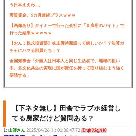
う日本ええわ…」
実質賃金、6カ月連続プラスｗｗｗ
【画像あり】タイミーで行った会社に「直雇用のバイト」で
行った結果ｗｗｗｗｗ
【おんＪ株式投資部】株主優待新設って嬉しいか？？決算ガ
チャにハマる部員たち！？
全国知事会「外国人は日本人と同じ生活者で、地域の担い
手。多文化共生の実現に国が責任を持って取り組むよう強く
要請する」
【下ネタ無し】田舎でラブホ経営し
てる農家だけど質問ある？
1:
山師さん
2025/04/26(土) 01:36:47.72
ID:qb33qj/H0