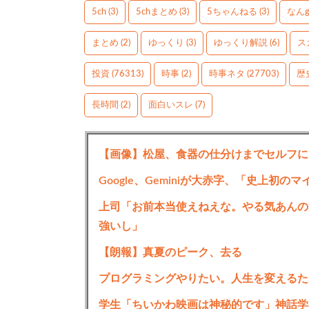
5ch
(3)
5chまとめ
(3)
5ちゃんねる
(3)
なん
まとめ
(2)
ゆっくり
(3)
ゆっくり解説
(6)
ス
投資
(76313)
時事
(2)
時事ネタ
(27703)
歴
長時間
(2)
面白いスレ
(7)
【画像】松屋、食器の仕分けまでセルフに
Google、Geminiが大赤字、「史上初
上司「お前本当使えねえな。やる気あんの
強いし」
【朗報】真夏のピーク、去る
プログラミングやりたい。人生を変えるた
学生「ちいかわ映画は神秘的です」神話学