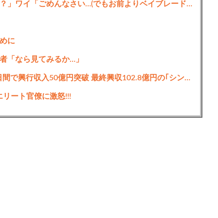
上司「お前本当使えねえな。やる気あんの？」ワイ「ごめんなさい…(でもお前よりベイブレード強いし」
めに
者「なら見てみるか…」
映画｢ちいかわ 人魚の島のひみつ｣公開14日間で興行収入50億円突破 最終興収102.8億円の｢シン･エヴァ｣に並ぶペース
リート官僚に激怒!!!