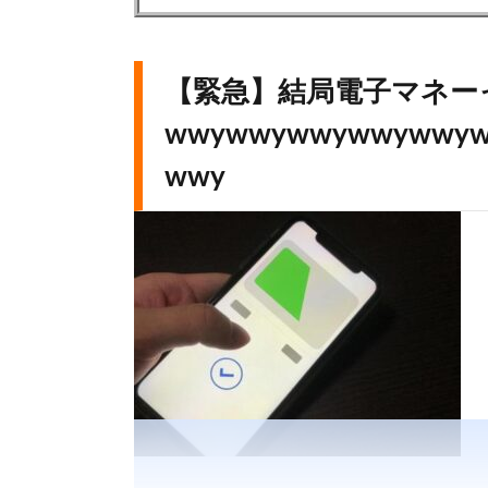
【緊急】結局電子マネー
wwywwywwywwywwy
wwy