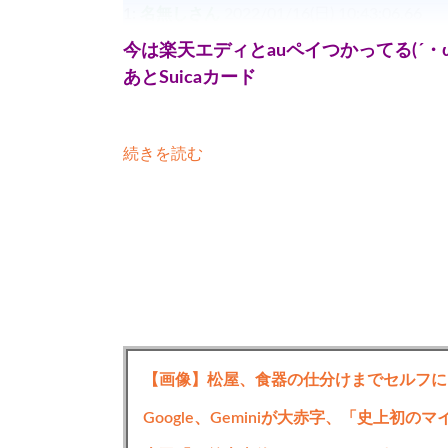
1:
名無しさん
2022/01/16(日) 10:43:06.66
今は楽天エディとauペイつかってる(´・ω
あとSuicaカード
続きを読む
【画像】松屋、食器の仕分けまでセルフに
Google、Geminiが大赤字、「史上初