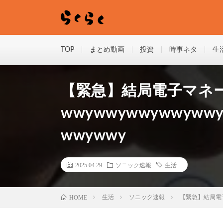
TOP
まとめ動画
投資
時事ネタ
生
【緊急】結局電子マネ
wwywwywwywwyww
wwywwy
2025.04.29
ソニック速報
生活
HOME
生活
ソニック速報
【緊急】結局電子マ