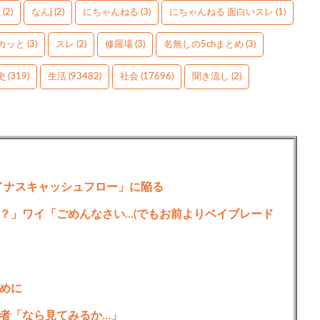
g
(2)
なんj
(2)
にちゃんねる
(3)
にちゃんねる 面白いスレ
(1)
カッと
(3)
スレ
(2)
修羅場
(3)
名無しの5chまとめ
(3)
史
(319)
生活
(93482)
社会
(17696)
聞き流し
(2)
のマイナスキャッシュフロー」に陥る
？」ワイ「ごめんなさい…(でもお前よりベイブレード
めに
者「なら見てみるか…」