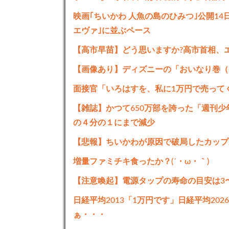
映画｢ちいかわ 人魚の島のひみつ｣公開14日
エヴァ｣に並ぶペース
【高市早苗】どう思いますか?高市首相、エ
【画像あり】ディズニーの「おいなり巻（
面接官「いろはすを、私に1万円で売って
【雑誌】かつて650万部を誇った「週刊少
の４分の１にまで減少
【悲報】ちいかわが原因で破局したカップ
増量ファミチキ食ったか？(´・ω・｀)
【注意喚起】電源タップの寿命の目安は3
日経平均2013「1万円です」日経平均20
ぁ・・・