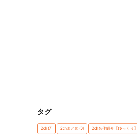
タグ
2ch
(7)
2chまとめ
(3)
2ch名作紹介【ゆっくり