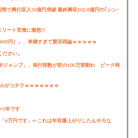
間で興行収入50億円突破 最終興収102.8億円の｢シン･
リート官僚に激怒!!!
600円）」、卑猥すぎて賛否両論ｗｗｗｗｗ
ください」
年ジャンプ」、発行部数が初の100万部割れ ピーク時
ルがコチラｗｗｗｗｗｗｗ
〜5年です
26「6万円です」←これは年収爆上がりしたんやろな