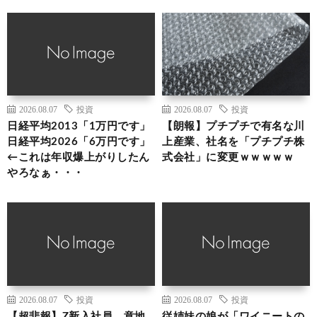
2026.08.07
投資
2026.08.07
投資
日経平均2013「1万円です」
【朗報】プチプチで有名な川
日経平均2026「6万円です」
上産業、社名を「プチプチ株
←これは年収爆上がりしたん
式会社」に変更ｗｗｗｗｗ
やろなぁ・・・
2026.08.07
投資
2026.08.07
投資
【超悲報】Z新入社員、意地
従姉妹の娘が「ワイニートの