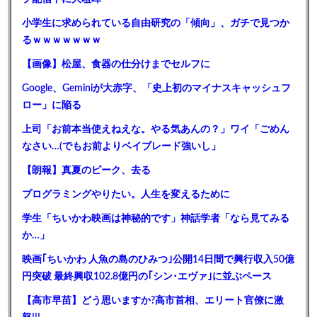
小学生に求められている自由研究の「傾向」、ガチで見つか
るｗｗｗｗｗｗｗ
【画像】松屋、食器の仕分けまでセルフに
Google、Geminiが大赤字、「史上初のマイナスキャッシュフ
ロー」に陥る
上司「お前本当使えねえな。やる気あんの？」ワイ「ごめん
なさい…(でもお前よりベイブレード強いし」
【朗報】真夏のピーク、去る
プログラミングやりたい。人生を変えるために
学生「ちいかわ映画は神秘的です」神話学者「なら見てみる
か…」
映画｢ちいかわ 人魚の島のひみつ｣公開14日間で興行収入50億
円突破 最終興収102.8億円の｢シン･エヴァ｣に並ぶペース
【高市早苗】どう思いますか?高市首相、エリート官僚に激