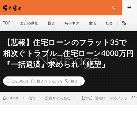
TOP
まとめ動画
投資
時事ネタ
生活
社会
【悲報】住宅ローンのフラット35で
相次ぐトラブル…住宅ローン4000万円
『一括返済』求められ「絶望」
2025.05.01
投資ちゃんねる
投資
HOME
投資
投資ちゃんねる
【悲報】住宅ローンのフラット35