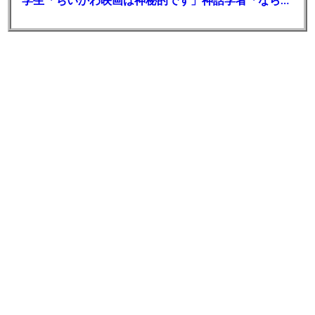
学生「ちいかわ映画は神秘的です」神話学者「なら見てみるか…」