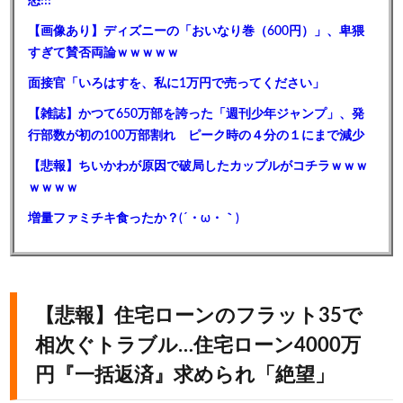
怒!!!
【画像あり】ディズニーの「おいなり巻（600円）」、卑猥
すぎて賛否両論ｗｗｗｗｗ
面接官「いろはすを、私に1万円で売ってください」
【雑誌】かつて650万部を誇った「週刊少年ジャンプ」、発
行部数が初の100万部割れ ピーク時の４分の１にまで減少
【悲報】ちいかわが原因で破局したカップルがコチラｗｗｗ
ｗｗｗｗ
増量ファミチキ食ったか？(´・ω・｀)
【悲報】住宅ローンのフラット35で
相次ぐトラブル…住宅ローン4000万
円『一括返済』求められ「絶望」