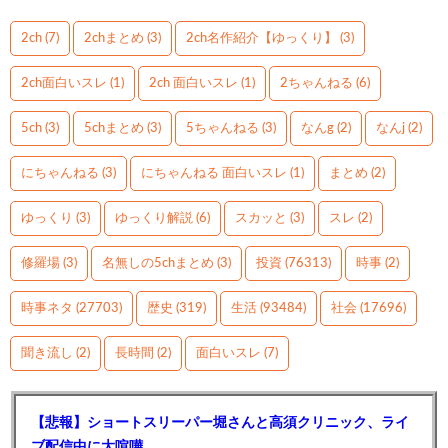
2ch
(7)
2chまとめ
(3)
2ch名作紹介【ゆっくり】
(3)
2ch面白いスレ
(1)
2ch 面白いスレ
(1)
2ちゃんねる
(6)
5ch
(3)
5chまとめ
(3)
5ちゃんねる
(3)
なんg
(2)
なんj
(2)
にちゃんねる
(3)
にちゃんねる 面白いスレ
(1)
まとめ
(2)
ゆっくり
(3)
ゆっくり解説
(6)
スカッと
(3)
スレ
(2)
修羅場
(3)
名無しの5chまとめ
(3)
投資
(76313)
時事
(2)
時事ネタ
(27703)
歴史
(319)
生活
(93484)
社会
(17696)
聞き流し
(2)
長時間
(2)
面白いスレ
(7)
【悲報】ショートスリーパー堀さんと高須クリニック、ライ
ブ配信中に大喧嘩