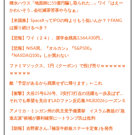
積水ハウス「地面師に55億円騙し取られた…」ワイ「はえー
かわいそう…会社滅茶苦茶やろなぁ」
【米国株】SpaceXってIPOの時よりもう低いんか？？FANG
は握り続けるべき？
【悲報】ワイ（２４）、奨学金残高3,564,430円…
【悲報】NISA民、『オルカン』『S&P500』
『NASDAQ100』しか買わない
ファミマソックス、1円（クーポン）で投げ売りｗｗｗｗｗｗ
ｗｗｗｗｗ
敵「予定があるから残業せずに帰ります」←これ
【衝撃】大谷25号&26号、3安打3打点の活躍も一歩及ばず…
それでも希望を見出すLADファン反応集 MLB2026シーズン 8.
アメリカ・ミシガン州の民主党予備選挙 イスラム教徒の“急
進左派”候補が勝利確実に⋯トランプ氏は批判
【朗報】吉野家さん､｢極旨牛鉄板ステーキ定食｣を発売