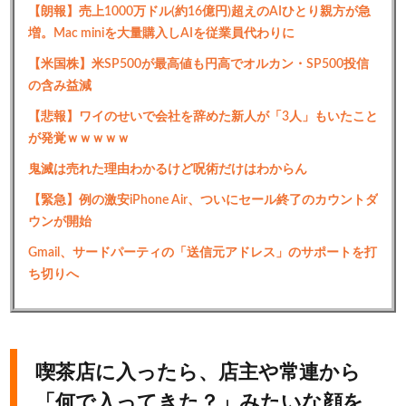
【朗報】売上1000万ドル(約16億円)超えのAIひとり親方が急
増。Mac miniを大量購入しAIを従業員代わりに
【米国株】米SP500が最高値も円高でオルカン・SP500投信
の含み益減
【悲報】ワイのせいで会社を辞めた新人が「3人」もいたこと
が発覚ｗｗｗｗｗ
鬼滅は売れた理由わかるけど呪術だけはわからん
【緊急】例の激安iPhone Air、ついにセール終了のカウントダ
ウンが開始
Gmail、サードパーティの「送信元アドレス」のサポートを打
ち切りへ
喫茶店に入ったら、店主や常連から
「何で入ってきた？」みたいな顔を