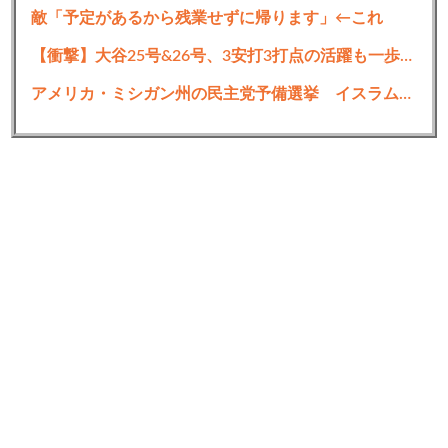
続きを読む
敵「予定があるから残業せずに帰ります」←これ
【衝撃】大谷25号&26号、3安打3打点の活躍も一歩及ばず…それでも希望を見出すLADファン反応集 MLB2026シーズン 8.
アメリカ・ミシガン州の民主党予備選挙 イスラム教徒の“急進左派”候補が勝利確実に⋯トランプ氏は批判