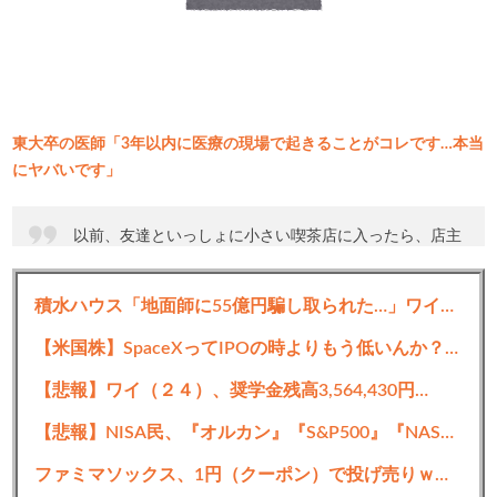
東大卒の医師「3年以内に医療の現場で起きることがコレです…本当
にヤバいです」
以前、友達といっしょに小さい喫茶店に入ったら、店主
や常連と思われる客から「何で入ってきた？」みたいな
顔をされ、そのあとずっと「何で入ってきたんだろ…」
積水ハウス「地面師に55億円騙し取られた…」ワイ「はえーかわいそう…会社滅茶苦茶やろなぁ」
みたいな空気であつかわれて、ポットで出てきた熱い紅
茶を必死で飲み干し退店したことがあり、個人経営の飲
【米国株】SpaceXってIPOの時よりもう低いんか？？FANGは握り続けるべき？
食店に入ろうと思っても躊躇する
【悲報】ワイ（２４）、奨学金残高3,564,430円…
— おいもさば (@potatolacertus)
April 28, 2025
【悲報】NISA民、『オルカン』『S&P500』『NASDAQ100』しか買わない
ファミマソックス、1円（クーポン）で投げ売りｗｗｗｗｗｗｗｗｗｗｗ