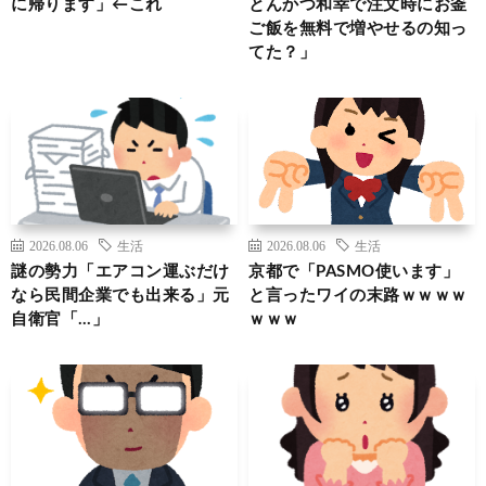
に帰ります」←これ
とんかつ和幸で注文時にお釜
ご飯を無料で増やせるの知っ
てた？」
2026.08.06
生活
2026.08.06
生活
謎の勢力「エアコン運ぶだけ
京都で「PASMO使います」
なら民間企業でも出来る」元
と言ったワイの末路ｗｗｗｗ
自衛官「…」
ｗｗｗ