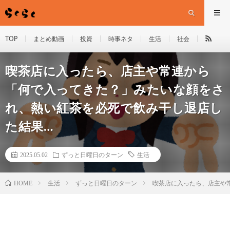
TOP
まとめ動画
投資
時事ネタ
生活
社会
喫茶店に入ったら、店主や常連から
「何で入ってきた？」みたいな顔をさ
れ、熱い紅茶を必死で飲み干し退店し
た結果…
2025.05.02
ずっと日曜日のターン
生活
HOME
生活
ずっと日曜日のターン
喫茶店に入ったら、店主や