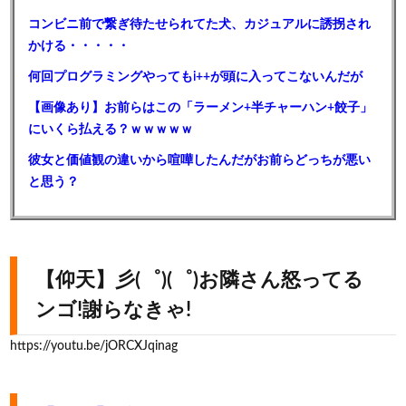
コンビニ前で繋ぎ待たせられてた犬、カジュアルに誘拐され
かける・・・・・
何回プログラミングやってもi++が頭に入ってこないんだが
【画像あり】お前らはこの「ラーメン+半チャーハン+餃子」
にいくら払える？ｗｗｗｗｗ
彼女と価値観の違いから喧嘩したんだがお前らどっちが悪い
と思う？
【仰天】彡(゜)(゜)お隣さん怒ってる
ンゴ!謝らなきゃ!
https://youtu.be/jORCXJqinag