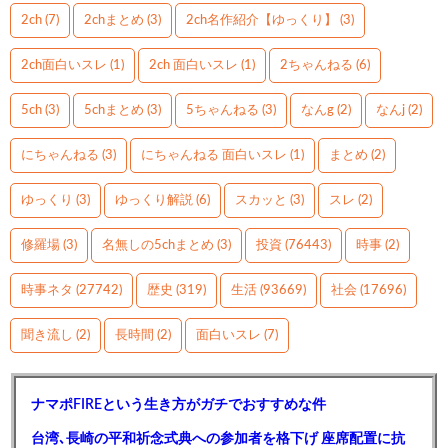
2ch
(7)
2chまとめ
(3)
2ch名作紹介【ゆっくり】
(3)
2ch面白いスレ
(1)
2ch 面白いスレ
(1)
2ちゃんねる
(6)
5ch
(3)
5chまとめ
(3)
5ちゃんねる
(3)
なんg
(2)
なんj
(2)
にちゃんねる
(3)
にちゃんねる 面白いスレ
(1)
まとめ
(2)
ゆっくり
(3)
ゆっくり解説
(6)
スカッと
(3)
スレ
(2)
修羅場
(3)
名無しの5chまとめ
(3)
投資
(76443)
時事
(2)
時事ネタ
(27742)
歴史
(319)
生活
(93669)
社会
(17696)
聞き流し
(2)
長時間
(2)
面白いスレ
(7)
ナマポFIREという生き方がガチでおすすめな件
台湾､長崎の平和祈念式典への参加者を格下げ 座席配置に抗