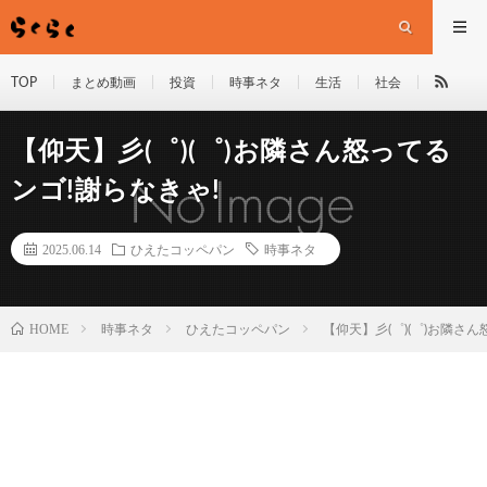
TOP
まとめ動画
投資
時事ネタ
生活
社会
【仰天】彡(゜)(゜)お隣さん怒ってる
ンゴ!謝らなきゃ!
2025.06.14
ひえたコッペパン
時事ネタ
HOME
時事ネタ
ひえたコッペパン
【仰天】彡(゜)(゜)お隣さ