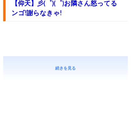
【仰天】彡(゜)(゜)お隣さん怒ってる
ンゴ!謝らなきゃ!
続きを見る