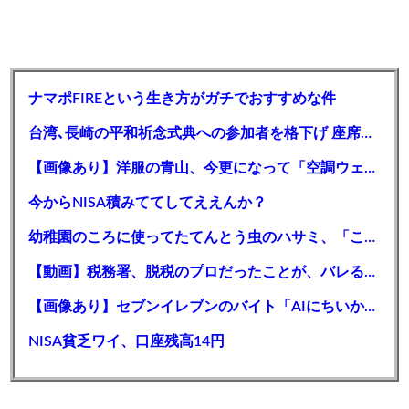
ナマポFIREという生き方がガチでおすすめな件
台湾､長崎の平和祈念式典への参加者を格下げ 座席配置に抗議｢中国に追従し､日本に友好的な台湾をおとしめた｣
【画像あり】洋服の青山、今更になって「空調ウェア」を発売ｗｗｗｗｗ
今からNISA積みててしてええんか？
幼稚園のころに使ってたてんとう虫のハサミ、「こう」なるｗｗｗｗｗｗ
【動画】税務署、脱税のプロだったことが、バレるwww
【画像あり】セブンイレブンのバイト「AIにちいかわの画像を食わせてっと………できた！」
NISA貧乏ワイ、口座残高14円