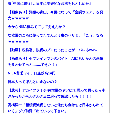
議｢中国に追従し､日本に友好的な台湾をおとしめた｣
【画像あり】洋服の青山、今更になって「空調ウェア」を発
売ｗｗｗｗｗ
今からNISA積みててしてええんか？
幼稚園のころに使ってたてんとう虫のハサミ、「こう」なる
ｗｗｗｗｗｗ
【動画】税務署、脱税のプロだったことが、バレるwww
【画像あり】セブンイレブンのバイト「AIにちいかわの画像
を食わせてっと………できた！」
NISA貧乏ワイ、口座残高14円
日本人ってほんとに金ないの？
【悲報】デカイファミチキ(増量のヤツ)だと思って買ったら小
さかったからわざわざ店に戻って確認したら！！！！
高橋洋一「相続税減税しないと俺たち金持ちは日本から出て
いく」ゾゾ前澤「出ていって下さい」