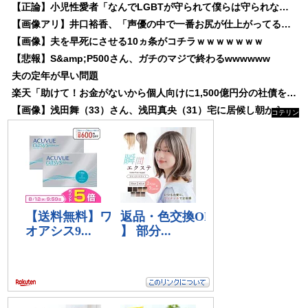
【正論】小児性愛者「なんでLGBTが守られて僕らは守られないんだああああ」←いや犯罪だからやん
【画像アリ】井口裕香、「声優の中で一番お尻が仕上がってる」⇒♡♡
【画像】夫を早死にさせる10ヵ条がコチラｗｗｗｗｗｗｗ
【悲報】S&amp;P500さん、ガチのマジで終わるwwwwww
夫の定年が早い問題
楽天「助けて！お金がないから個人向けに1,500億円分の社債を発行するのみんな買ってね！」⇐買う❓
【画像】浅田舞（33）さん、浅田真央（31）宅に居候し朝からパチ三昧…
コテリン
- 固定リ
ンク自動
更新ツー
ル