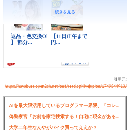
続きを見る
引用元:
https://hayabusa.open2ch.net/test/read.cgi/livejupiter/1749544913/
AIを最大限活用しているプログラマー界隈、「コレ」を忘れてしまうｗｗｗｗｗｗ
偽警察官「お前を家宅捜索する！自宅に現金があると逮捕されるぞ！」→4億千万円騙し取られる
大学二年生なんやがバイク買ってええか？