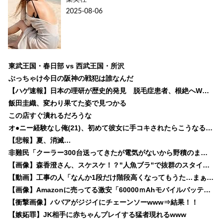
2025-08-06
東武王国・春日部 vs 西武王国・所沢
ぶっちゃけ今日の阪神の戦犯は誰なんだ
【ハゲ速報】日本の理研が歴史的発見 脱毛症患者、根絶へWWWWWWWWWWWWWWWWWWWWWWWWWWWWWWWWWWWW
飯田圭織、変わり果てた姿で見つかる
この店すぐ潰れるだろうな
オ●ニー経験なし俺(21)、初めて彼女に手コキされたらこうなるwww
【悲報】夏、消滅…
非難民「クーラー300台送ってきたが電気がないから野積のまま使えない。進次郎は馬鹿だ」
【画像】森香澄さん、スケスケ！？"人魚ブラ"で抜群のスタイル披露
【動画】工事の人「なんか1段だけ階段高くなってもうた…まぁバレへんやろｗ」 →こうなるwww
【画像】Amazonに売ってる激安「60000ｍAhモバイルバッテリー（謎メーカー）」の実際の容量がこちらです‥‥
【衝撃画像】ババアがジジイにチェーンソーwww⇒結果！！
【嫉妬罪】JK相手に赤ちゃんプレイする猛者現れるwww