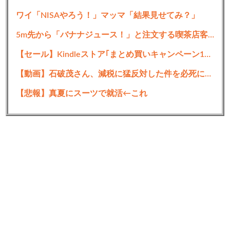
ワイ「NISAやろう！」マッマ「結果見せてみ？」
5m先から「バナナジュース！」と注文する喫茶店客、爆誕ｗｗｗｗｗｗｗ
【セール】Kindleストア｢まとめ買いキャンペーン1週目｣や｢集英社のマンガ39%オフクーポン｣など今日終了
【動画】石破茂さん、減税に猛反対した件を必死に釈明するも更に大炎上wwwww
【悲報】真夏にスーツで就活←これ