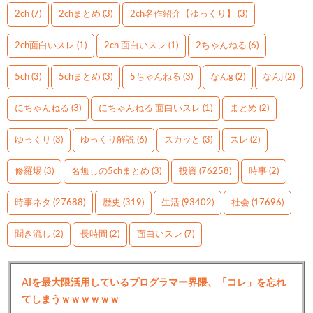
2ch
(7)
2chまとめ
(3)
2ch名作紹介【ゆっくり】
(3)
2ch面白いスレ
(1)
2ch 面白いスレ
(1)
2ちゃんねる
(6)
5ch
(3)
5chまとめ
(3)
5ちゃんねる
(3)
なんg
(2)
なんj
(2)
にちゃんねる
(3)
にちゃんねる 面白いスレ
(1)
まとめ
(2)
ゆっくり
(3)
ゆっくり解説
(6)
スカッと
(3)
スレ
(2)
修羅場
(3)
名無しの5chまとめ
(3)
投資
(76258)
時事
(2)
時事ネタ
(27688)
歴史
(319)
生活
(93402)
社会
(17696)
聞き流し
(2)
長時間
(2)
面白いスレ
(7)
AIを最大限活用しているプログラマー界隈、「コレ」を忘れ
てしまうｗｗｗｗｗｗ