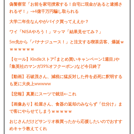
偽警察官「お前を家宅捜索する！自宅に現金があると逮捕さ
れるぞ！」→4億千万円騙し取られる
大学二年生なんやがバイク買ってええか？
ワイ「NISAやろう！」マッマ「結果見せてみ？」
5m先から「バナナジュース！」と注文する喫茶店客、爆誕ｗ
ｗｗｗｗｗｗ
【セール】Kindleストア｢まとめ買いキャンペーン1週目｣や
｢集英社のマンガ39%オフクーポン｣など今日終了
【動画】石破茂さん、減税に猛反対した件を必死に釈明する
も更に大炎上wwwww
【悲報】真夏にスーツで就活←これ
【画像あり】松屋さん、食器の返却のみならず「仕分け」ま
で客にやらせてしまうｗｗｗｗｗ
おじさんだけどサンリオ株買ったから応援したいのでおすす
めキャラ教えてくれ