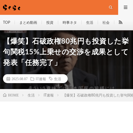
TOP
まとめ動画
投資
時事ネタ
生活
社会
【爆笑】石破政権80兆円も投資した挙
句関税15%上乗せの交渉を成果として
発表「任務完了」
2025.08.07
IT速報
生活
HOME
生活
IT速報
【爆笑】石破政権80兆円も投資した挙句関