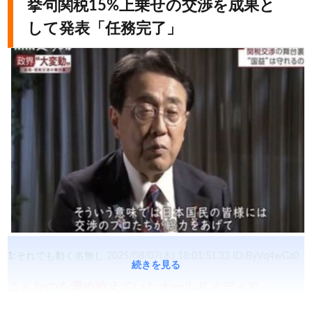
挙句関税15%上乗せの交渉を成果と
して発表「任務完了」
1:
それでも動く名無し
2025/08/07(木) 18:01:51.33 ID:ByVq4wGz0
続きを見る
こんなのを褒め称えていたオールドメディア