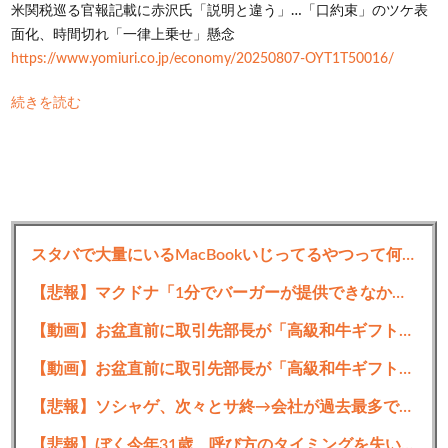
米関税巡る官報記載に赤沢氏「説明と違う」…「口約束」のツケ表
面化、時間切れ「一律上乗せ」懸念
https://www.yomiuri.co.jp/economy/20250807-OYT1T50016/
続きを読む
スタバで大量にいるMacBookいじってるやつって何やってんの？
【悲報】マクドナ「1分でバーガーが提供できなかったらバーガー無料券プレゼントです」→結果
【動画】お盆直前に取引先部長が「高級和牛ギフト500万円分、全部キャンセルでw」→取引先本社の社長に直接納品したら…
【動画】お盆直前に取引先部長が「高級和牛ギフト500万円分、全部キャンセルでw」→取引先本社の社長に直接納品したら…
【悲報】ソシャゲ、次々とサ終→会社が過去最多で倒産しまくってしまう・・・
【悲報】ぼく今年31歳、呼び方のタイミングを失い未だにママｗｗｗ