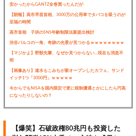
安かったからGANTZ全巻買ったんだが
【朗報】高市早苗首相、3000万の公用車でタバコを吸うのが
至福の時間
高市首相 子供のSNS年齢制限法案提出検討
渋谷パルコの一角、奇跡の光景が見つかるｗｗｗｗｗｗｗｗ
【マジかよ】野獣先輩、なぜか見つからない…現在も消息不
明
【画像あり】速水もこみちが新オープンしたカフェ、サンド
イッチ1つ「3000円」ｗｗｗｗｗ
今からでもNISAを国内限定で更に税制優遇とかにしたら円高
になったりしないの？
【爆笑】石破政権80兆円も投資した