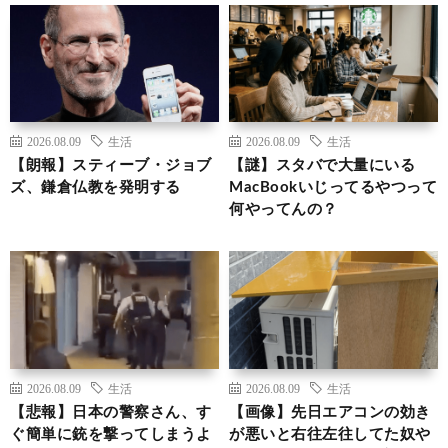
2026.08.09
生活
2026.08.09
生活
【朗報】スティーブ・ジョブ
【謎】スタバで大量にいる
ズ、鎌倉仏教を発明する
MacBookいじってるやつって
何やってんの？
2026.08.09
生活
2026.08.09
生活
【悲報】日本の警察さん、す
【画像】先日エアコンの効き
ぐ簡単に銃を撃ってしまうよ
が悪いと右往左往してた奴や