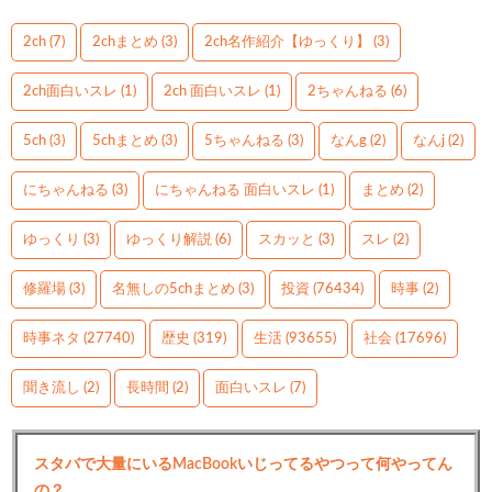
2ch
(7)
2chまとめ
(3)
2ch名作紹介【ゆっくり】
(3)
2ch面白いスレ
(1)
2ch 面白いスレ
(1)
2ちゃんねる
(6)
5ch
(3)
5chまとめ
(3)
5ちゃんねる
(3)
なんg
(2)
なんj
(2)
にちゃんねる
(3)
にちゃんねる 面白いスレ
(1)
まとめ
(2)
ゆっくり
(3)
ゆっくり解説
(6)
スカッと
(3)
スレ
(2)
修羅場
(3)
名無しの5chまとめ
(3)
投資
(76434)
時事
(2)
時事ネタ
(27740)
歴史
(319)
生活
(93655)
社会
(17696)
聞き流し
(2)
長時間
(2)
面白いスレ
(7)
スタバで大量にいるMacBookいじってるやつって何やってん
の？