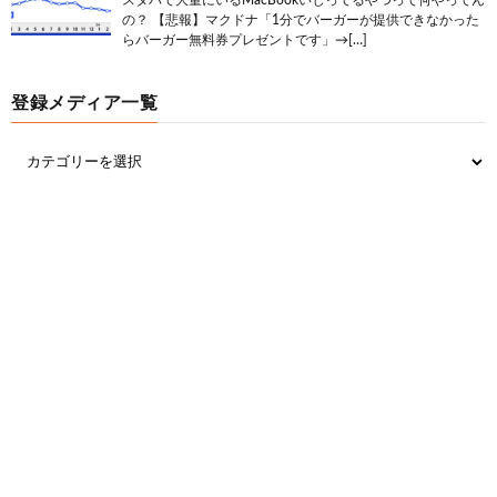
スタバで大量にいるMacBookいじってるやつって何やってん
の？ 【悲報】マクドナ「1分でバーガーが提供できなかった
らバーガー無料券プレゼントです」→[…]
登録メディア一覧