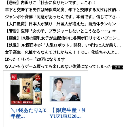
【悲報】内田りこ「社会に戻りたいです」←これ！
年下と交際する男性は関係満足度、年下と交際する女性は性的満足度が高い
ジャンポケ斉藤「同意があったんです。本当です。信じて下さい」 ←何でこの主張が通らないの？
【人口激変】日本人が減り「外国人が増えた」自治体ランキング、1位大阪市 2位横浜市 3位名古屋市 4位京都市 5位川口市 日本人の不安高まる
【警告】医師『女の子、ブラジャーしないとこうなる････』⇒！！！
【画像】19歳の巨乳女子が生配信中に谷間ポ口リするハプニングｗｗｗｗｗ
【鉄道】JR西日本が「人型ロボット」開発、いずれは人が乗り込む“ガンダム型”も？
女子高生←化粧するなんてけしからん！！ OL←化粧ちゃんとしろ！！
ぼったくりバー「20万になります
なんかもうゲーム買っても楽しめない体質になってしまったんだけど、どうすればいい？
コテリン
- 固定リ
ンク自動
更新ツー
ル