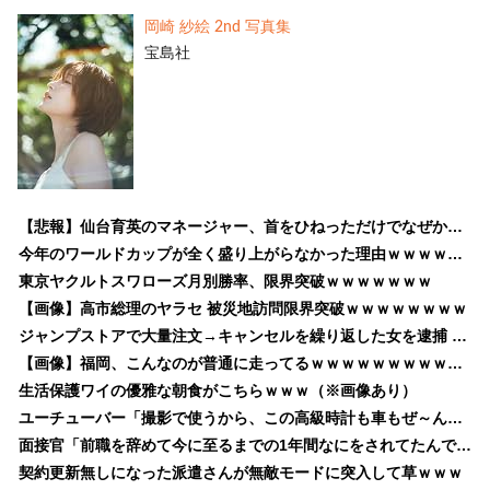
岡崎 紗絵 2nd 写真集
宝島社
【悲報】仙台育英のマネージャー、首をひねっただけでなぜかウインクしたことにされてしまうｗｗｗ
今年のワールドカップが全く盛り上がらなかった理由ｗｗｗｗｗｗｗｗｗｗｗ
東京ヤクルトスワローズ月別勝率、限界突破ｗｗｗｗｗｗｗ
【画像】高市総理のヤラセ 被災地訪問限界突破ｗｗｗｗｗｗｗｗ
ジャンプストアで大量注文→キャンセルを繰り返した女を逮捕 「注文で欲求が満たされた」総額43億円
【画像】福岡、こんなのが普通に走ってるｗｗｗｗｗｗｗｗｗｗｗｗｗｗｗｗ
生活保護ワイの優雅な朝食がこちらｗｗｗ（※画像あり）
ユーチューバー「撮影で使うから、この高級時計も車もぜ～んぶ経費でタダ！ｗ」
面接官「前職を辞めて今に至るまでの1年間なにをされてたんですか？」ワイ（対策済みで草）
契約更新無しになった派遣さんが無敵モードに突入して草ｗｗｗ