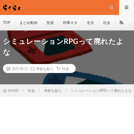
TOP
まとめ動画
投資
時事ネタ
生活
社会
シミュレーションRPGって廃れたよ
な
2025.08.13
奇妙な奴ら
社会
HOME
社会
奇妙な奴ら
シミュレーションRPGって廃れたよな