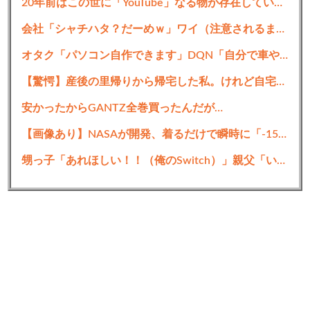
20年前はこの世に「YouTube」なる物が存在していなかったという事実
会社「シャチハタ？だーめｗ」ワイ（注意されるまでシャチハタ使ったろｗ）→8年後ｗｗｗｗｗｗｗｗ
オタク「パソコン自作できます」DQN「自分で車やバイクいじれます」
【驚愕】産後の里帰りから帰宅した私。けれど自宅には予想もしない人物が住み着いており……義父「お!嫁ちゃんお疲れ!俺もしばらく厄介になるよ」ギャンブル中毒&借金まみれな義父だった!
安かったからGANTZ全巻買ったんだが…
【画像あり】NASAが開発、着るだけで瞬時に「-15℃冷却」する冷感ポンチョ3,980円！
甥っ子「あれほしい！！（俺のSwitch）」親父「いいよおじちゃんからもらってきな！それいけー！！」