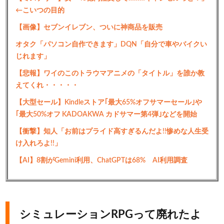
←こいつの目的
【画像】セブンイレブン、ついに神商品を販売
オタク「パソコン自作できます」DQN「自分で車やバイクい
じれます」
【悲報】ワイのこのトラウマアニメの「タイトル」を誰か教
えてくれ・・・・・
【大型セール】Kindleストア｢最大65%オフサマーセール｣や
｢最大50%オフ KADOAKWA カドサマー第4弾｣などを開始
【衝撃】知人「お前はプライド高すぎるんだよ!!惨めな人生受
け入れろよ!!」
【AI】8割がGemini利用、ChatGPTは68% AI利用調査
シミュレーションRPGって廃れたよ