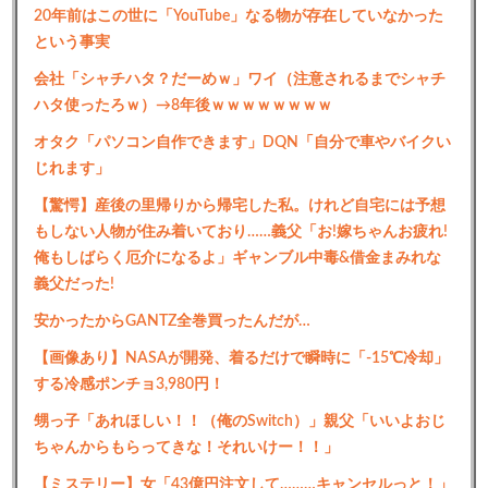
20年前はこの世に「YouTube」なる物が存在していなかった
という事実
会社「シャチハタ？だーめｗ」ワイ（注意されるまでシャチ
ハタ使ったろｗ）→8年後ｗｗｗｗｗｗｗｗ
オタク「パソコン自作できます」DQN「自分で車やバイクい
じれます」
【驚愕】産後の里帰りから帰宅した私。けれど自宅には予想
もしない人物が住み着いており……義父「お!嫁ちゃんお疲れ!
俺もしばらく厄介になるよ」ギャンブル中毒&借金まみれな
義父だった!
安かったからGANTZ全巻買ったんだが…
【画像あり】NASAが開発、着るだけで瞬時に「-15℃冷却」
する冷感ポンチョ3,980円！
甥っ子「あれほしい！！（俺のSwitch）」親父「いいよおじ
ちゃんからもらってきな！それいけー！！」
【ミステリー】女「43億円注文して………キャンセルっと！」