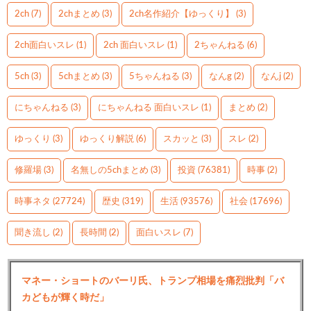
2ch
(7)
2chまとめ
(3)
2ch名作紹介【ゆっくり】
(3)
2ch面白いスレ
(1)
2ch 面白いスレ
(1)
2ちゃんねる
(6)
5ch
(3)
5chまとめ
(3)
5ちゃんねる
(3)
なんg
(2)
なんj
(2)
にちゃんねる
(3)
にちゃんねる 面白いスレ
(1)
まとめ
(2)
ゆっくり
(3)
ゆっくり解説
(6)
スカッと
(3)
スレ
(2)
修羅場
(3)
名無しの5chまとめ
(3)
投資
(76381)
時事
(2)
時事ネタ
(27724)
歴史
(319)
生活
(93576)
社会
(17696)
聞き流し
(2)
長時間
(2)
面白いスレ
(7)
マネー・ショートのバーリ氏、トランプ相場を痛烈批判「バ
カどもが輝く時だ」