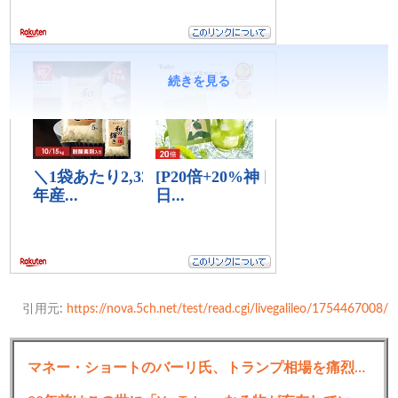
続きを見る
引用元:
https://nova.5ch.net/test/read.cgi/livegalileo/1754467008/
マネー・ショートのバーリ氏、トランプ相場を痛烈批判「バカどもが輝く時だ」