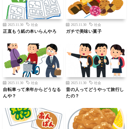
2025.11.30
社会
2025.11.30
社会
正直もう紙の本いらんやろ
ガチで美味い菓子
2025.11.30
社会
2025.11.30
社会
自転車って来年からどうなる
昔の人ってどうやって旅行し
んや？
たの？