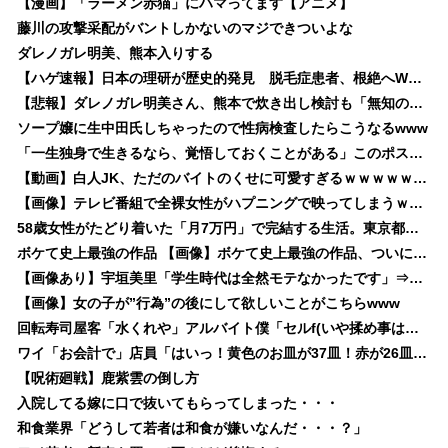
【漫画】「ラーメン赤猫」にハマってます【アニメ】
藤川の攻撃采配がバントしかないのマジできついよな
ダレノガレ明美、熊本入りする
【ハゲ速報】日本の理研が歴史的発見 脱毛症患者、根絶へWWWWWWWWWWWWWWWWWWWWWWWWWWWWWWWWWWWW
【悲報】ダレノガレ明美さん、熊本で炊き出し検討も「無知の善意はやめとけ」と指摘され回答・・・・・・・・・
ソープ嬢に生中田氏しちゃったので性病検査したらこうなるwww
「一生独身で生きるなら、覚悟しておくことがある」このポストが話題に
【動画】白人JK、ただのバイトのくせに可愛すぎるｗｗｗｗｗｗｗｗｗｗｗｗ❤
【画像】テレビ番組で全裸女性がハプニングで映ってしまうｗｗｗｗｗｗｗｗｗｗ❤
58歳女性がたどり着いた「月7万円」で完結する生活。東京都なのに「森林面積が約95％」の檜原村でのスローライフを謳歌
ボケて史上最強の作品 【画像】ボケて史上最強の作品、ついに決まるwww
【画像あり】宇垣美里「学生時代は全然モテなかったです」⇒！！！
【画像】女の子が”行為”の後にして欲しいことがこちらwww
回転寿司屋客「水くれや」アルバイト僕「セルf(いや揉め事は避けよう)」
ワイ「お会計で」店員「はいっ！黄色のお皿が37皿！赤が26皿！ラーメン2つといちごパフェですね！」→…とんでもな仕打ちを受けてしまう
【呪術廻戦】鹿紫雲の倒し方
入院してる嫁に口で抜いてもらってしまった・・・
和食業界「どうして若者は和食が嫌いなんだ・・・？」