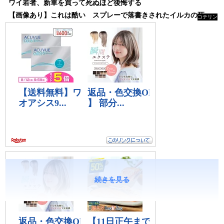
ワイ若者、新車を買って死ぬほど後悔する
【画像あり】これは酷い スプレーで落書きされたイルカの死骸が発見される アイルランド
コテリン
- 固定リ
ンク自動
更新ツー
ル
続きを見る