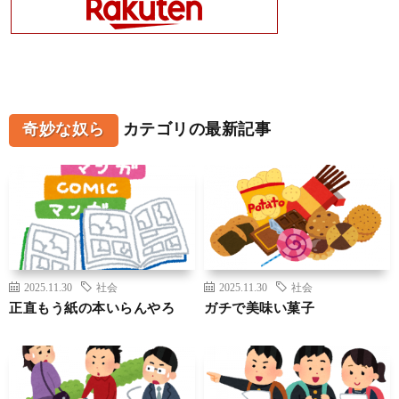
奇妙な奴ら
カテゴリの最新記事
2025.11.30
社会
2025.11.30
社会
正直もう紙の本いらんやろ
ガチで美味い菓子