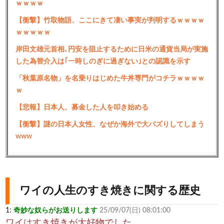
ｗｗｗｗ
【衝撃】竹取物語、ここにきて凄い事実が判明するｗｗｗｗ
ｗｗｗｗｗ
岸田文雄元首相､円安を阻止するために日米の通貨当局が実施
した為替介入は｢一時しのぎに過ぎない｣との認識を示す
「秋葉原名物」を名乗りはじめた牛丼専門がコチラｗｗｗｗ
ｗ
【悲報】日本人、募金した人を叩き始める
【衝撃】謎の日本人女性、なぜか海外で大バズりしてしまう
www
ワイの人生のすき焼きに関する歴史
1:
奇妙な奴らがお送りします
25/09/07(日) 08:01:00
ワイはすき焼きが大好物でした。