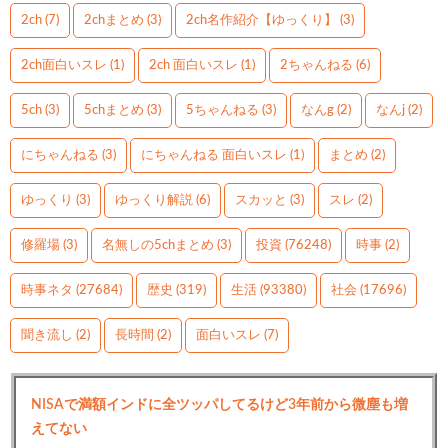
2ch
(7)
2chまとめ
(3)
2ch名作紹介【ゆっくり】
(3)
2ch面白いスレ
(1)
2ch 面白いスレ
(1)
2ちゃんねる
(6)
5ch
(3)
5chまとめ
(3)
5ちゃんねる
(3)
なんg
(2)
なんj
(2)
にちゃんねる
(3)
にちゃんねる 面白いスレ
(1)
まとめ
(2)
ゆっくり
(3)
ゆっくり解説
(6)
スカッと
(3)
スレ
(2)
修羅場
(3)
名無しの5chまとめ
(3)
投資
(76248)
時事
(2)
時事ネタ
(27684)
歴史
(319)
生活
(93380)
社会
(17696)
聞き流し
(2)
長時間
(2)
面白いスレ
(7)
NISAで満額インドに全ツッパしてるけど3年前から微塵も増
えてない