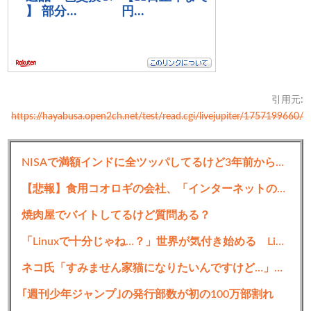
引用元:
https://hayabusa.open2ch.net/test/read.cgi/livejupiter/1757199660/
NISAで満額インドに全ツッパしてるけど3年前から微塵も増えてない
【悲報】食用コオロギの会社、「インターネットのデマ」のせいで倒産ｗｗｗｗｗ
焼肉屋でバイトしてるけど質問ある？
「Linuxで十分じゃね…？」世界が気付き始める Linuxの市場シェアが初めて10%超える
ネコ氏「すみません家猫になりたいんですけど…」ワイ「え、人間の家なんだが…」→
｢週刊少年ジャンプ｣の発行部数が初の100万部割れ