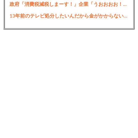
政府「消費税減税しまーす！」企業「うおおおお！便乗値上げタイムきたっ！減税分値上げするぞ～！！」
13年前のテレビ処分したいんだから金がかからない方法ない？