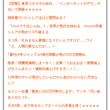
【悲報】食用コオロギの会社、「インターネットのデマ」の
せいで倒産ｗｗｗｗｗ
焼肉屋でバイトしてるけど質問ある？
「Linuxで十分じゃね…？」世界が気付き始める Linuxの市場
シェアが初めて10%超える
ネコ氏「すみません家猫になりたいんですけど…」ワイ
「え、人間の家なんだが…」→
｢週刊少年ジャンプ｣の発行部数が初の100万部割れ
政府「消費税減税しまーす！」企業「うおおおお！便乗値上
げタイムきたっ！減税分値上げするぞ～！！」
13年前のテレビ処分したいんだから金がかからない方法な
い？
セクシー女優「熊本に300万円寄付します」 アンチ「汚い金
ありがとう♥」
天才X民、水で作るカップヌードルの矛盾を突くｗｗｗｗｗ