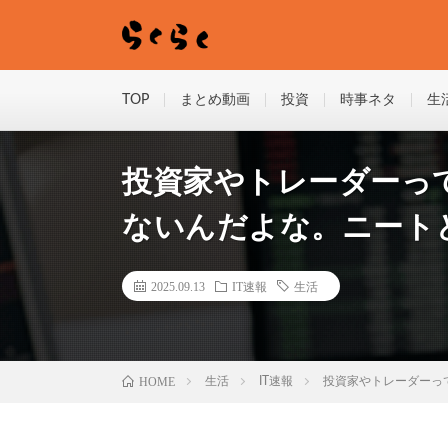
TOP
まとめ動画
投資
時事ネタ
生
投資家やトレーダーっ
ないんだよな。ニート
2025.09.13
IT速報
生活
HOME
生活
IT速報
投資家やトレーダーっ