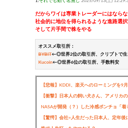
1:
それでも動く名無し
2025/09/13(土) 12:29:3
だからワイは専業トレーダーにはならな
社会的に地位を得られるような進路選択
そして片手間で株をやる
オススメ取引所：
BYBIT
←◎世界2位の取引所、クリプトで
Kucoin
←◎世界6位の取引所、手数料安
続きを読む
【悲報】KDDI、楽天へのローミングを9
【衝撃】日本人の飼い犬さん、アメリカの
NASAが開発（？）した冷感ポンチョ「着
【驚愕】会社=人生だった日本人、定年後