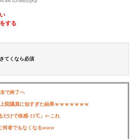
4.88 ID:IB62IjKjr
い
をする
生きてくなら必須
月末で終了へ
上院議員に似すぎた結果ｗｗｗｗｗｗｗ
るだけで体感-15℃」←これ
に何者でもなくなるwww