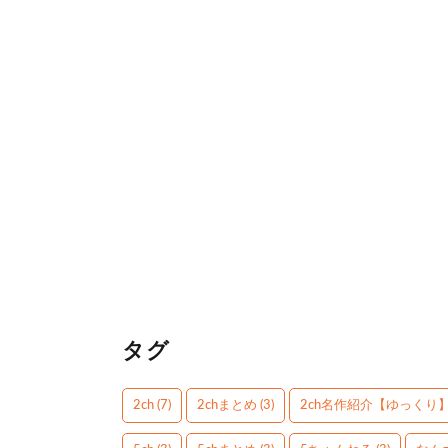
タグ
2ch
(7)
2chまとめ
(3)
2ch名作紹介【ゆっくり