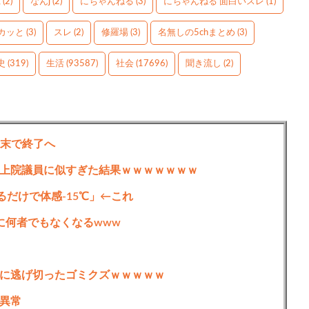
g
(2)
なんj
(2)
にちゃんねる
(3)
にちゃんねる 面白いスレ
(1)
カッと
(3)
スレ
(2)
修羅場
(3)
名無しの5chまとめ
(3)
史
(319)
生活
(93587)
社会
(17696)
聞き流し
(2)
月末で終了へ
上院議員に似すぎた結果ｗｗｗｗｗｗｗ
るだけで体感-15℃」←これ
に何者でもなくなるwww
に逃げ切ったゴミクズｗｗｗｗｗ
異常