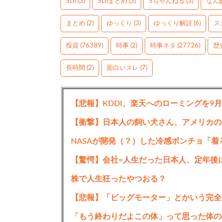
5ch
(3)
5chまとめ
(3)
5ちゃんねる
(3)
なん
まとめ
(2)
ゆっくり
(3)
ゆっくり解説
(6)
ス
投資
(76389)
時事
(2)
時事ネタ
(27726)
歴
長時間
(2)
面白いスレ
(7)
【悲報】KDDI、楽天へのローミングを9
【衝撃】日本人の飼い犬さん、アメリカの
NASAが開発（？）した冷感ポンチョ「着
【驚愕】会社=人生だった日本人、定年後
株で人生狂ったやつおる？
【悲報】「ビッグモーター」とかいう完全
「もう終わりだよこの体」って思った体の