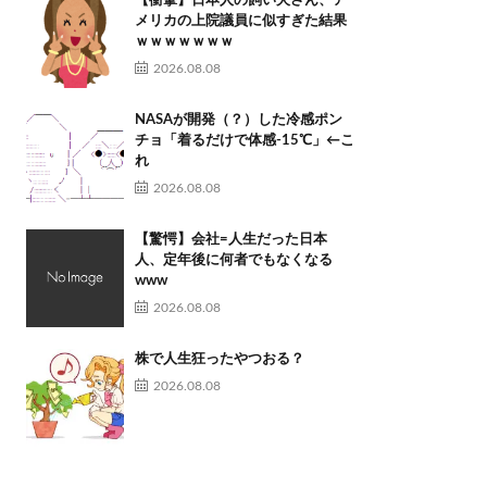
【衝撃】日本人の飼い犬さん、ア
メリカの上院議員に似すぎた結果
ｗｗｗｗｗｗｗ
2026.08.08
NASAが開発（？）した冷感ポン
チョ「着るだけで体感-15℃」←こ
れ
2026.08.08
【驚愕】会社=人生だった日本
人、定年後に何者でもなくなる
www
2026.08.08
株で人生狂ったやつおる？
2026.08.08