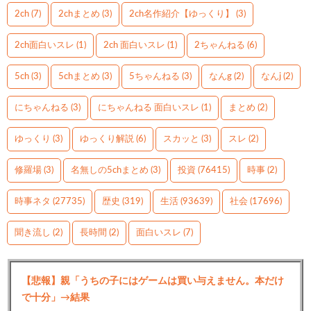
2ch
(7)
2chまとめ
(3)
2ch名作紹介【ゆっくり】
(3)
2ch面白いスレ
(1)
2ch 面白いスレ
(1)
2ちゃんねる
(6)
5ch
(3)
5chまとめ
(3)
5ちゃんねる
(3)
なんg
(2)
なんj
(2)
にちゃんねる
(3)
にちゃんねる 面白いスレ
(1)
まとめ
(2)
ゆっくり
(3)
ゆっくり解説
(6)
スカッと
(3)
スレ
(2)
修羅場
(3)
名無しの5chまとめ
(3)
投資
(76415)
時事
(2)
時事ネタ
(27735)
歴史
(319)
生活
(93639)
社会
(17696)
聞き流し
(2)
長時間
(2)
面白いスレ
(7)
【悲報】親「うちの子にはゲームは買い与えません。本だけ
で十分」→結果