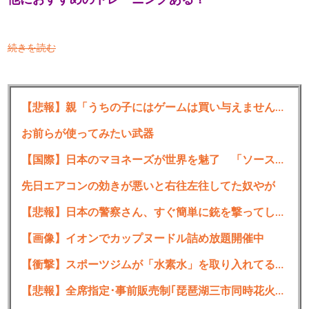
他におすすめのトレーニングある？
続きを読む
【悲報】親「うちの子にはゲームは買い与えません。本だけで十分」→結果
お前らが使ってみたい武器
【国際】日本のマヨネーズが世界を魅了 「ソース類」の輸出額が過去最高を更新 人気の裏には卵黄のコク アメリカでは“日本風”が誕生
先日エアコンの効きが悪いと右往左往してた奴やが
【悲報】日本の警察さん、すぐ簡単に銃を撃ってしまうようになる
【画像】イオンでカップヌードル詰め放題開催中
【衝撃】スポーツジムが「水素水」を取り入れてる本当の理由ｗｗｗｗｗ
【悲報】全席指定･事前販売制｢琵琶湖三市同時花火大会｣が中止を発表 詐欺の可能性も 長浜市･彦根市･高島市は関与否定 彦根市消防本部も｢7日時点で受理していない｣