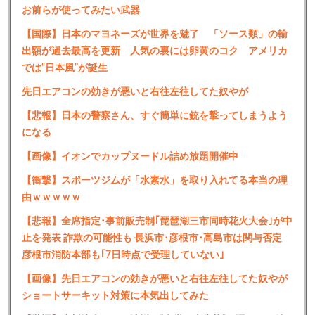
お前らが使ってみたい武器
【国際】日本のマヨネーズが世界を魅了 「ソース類」の輸
出額が過去最高を更新 人気の裏には卵黄のコク アメリカ
では“日本風”が誕生
先日エアコンの効きが悪いと右往左往してた奴やが
【悲報】日本の警察さん、すぐ簡単に銃を撃ってしまうよう
になる
【画像】イオンでカップヌードル詰め放題開催中
【衝撃】スポーツジムが「水素水」を取り入れてる本当の理
由ｗｗｗｗｗ
【悲報】全席指定･事前販売制｢琵琶湖三市同時花火大会｣が中
止を発表 詐欺の可能性も 長浜市･彦根市･高島市は関与否定
彦根市消防本部も｢7日時点で受理していない｣
【画像】先日エアコンの効きが悪いと右往左往してた奴やが
ショートサーキット対策に本気出してみた