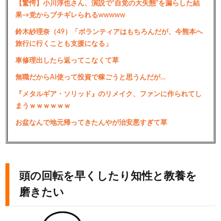
【驚愕】小川淳也さん、演説で“自党の大失態”を漏らした結
果→党からブチギレられるwwwww
鈴木紗理奈（49）「ボランティアはもちろんだが、今熊本へ
旅行に行くことも支援になる」
車修理出したら返ってこなくて草
無職だからAI使って投資で稼ごうと思うんだが…
『メタルギア・ソリッド』のリメイク、ファンに作られてし
まうｗｗｗｗｗｗ
お盆なんで地元帰ってきたんやが治安悪すぎて草
頭の回転を早くしたり知性と教養を
磨きたい