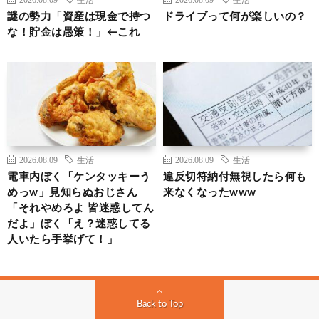
謎の勢力「資産は現金で持つ
ドライブって何が楽しいの？
な！貯金は愚策！」←これ
2026.08.09
生活
2026.08.09
生活
電車内ぼく「ケンタッキーう
違反切符納付無視したら何も
めっw」見知らぬおじさん
来なくなったwww
「それやめろよ 皆迷惑してん
だよ」ぼく「え？迷惑してる
人いたら手挙げて！」
Back to Top