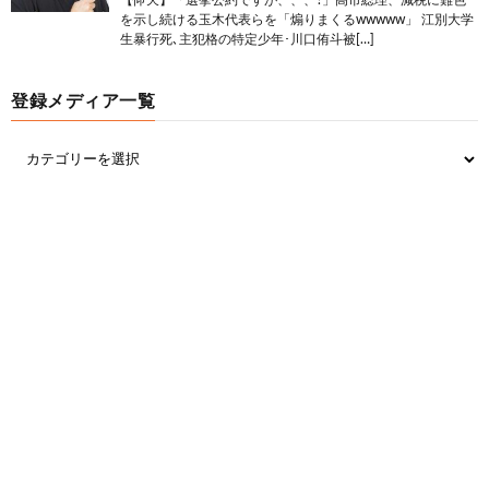
【仰天】「選挙公約ですが、、、?」高市総理、減税に難色
を示し続ける玉木代表らを「煽りまくるwwwww」 江別大学
生暴行死､主犯格の特定少年･川口侑斗被[…]
登録メディア一覧