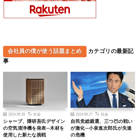
会社員の僕が使う話題まとめ
カテゴリの最新記
事
2024.09.28
社会
2024.09.27
社会
シャープ、隈研吾氏デザイン
自民党総裁選、三つ巴の戦い
の空気清浄機を発表—木材を
が激化—小泉進次郎氏が失速
使用した新たな挑戦
の危機