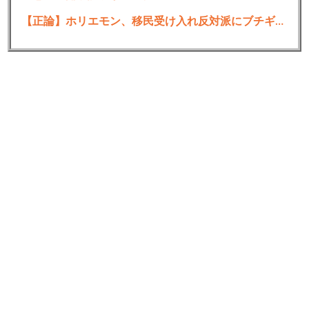
【正論】ホリエモン、移民受け入れ反対派にブチギレ→スタジオ誰も反論できず沈黙