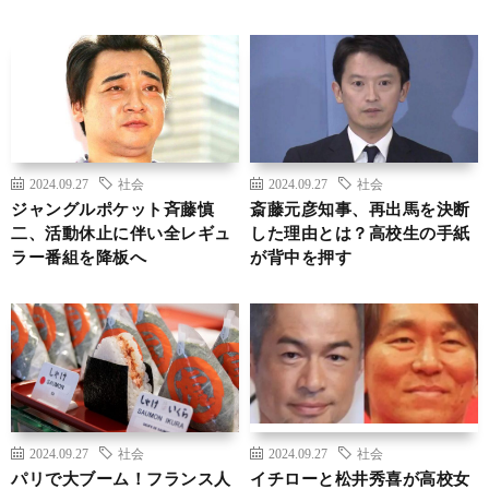
2024.09.27
社会
2024.09.27
社会
ジャングルポケット斉藤慎
斎藤元彦知事、再出馬を決断
二、活動休止に伴い全レギュ
した理由とは？高校生の手紙
ラー番組を降板へ
が背中を押す
2024.09.27
社会
2024.09.27
社会
パリで大ブーム！フランス人
イチローと松井秀喜が高校女