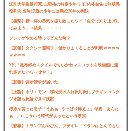
江別大学生暴行死､主犯格の特定少年･川口侑斗被告に無期懲
役判決 当時17歳の少年には懲役30年の判決
【衝撃】精一杯の勇気を振り絞ったワイ「自分で刈り上げし
てみよう」→結果・・・・・
ソシャゲやめる時ってどんな時？
【悲報】タクシー運転手、儲かりまくることが判明ｗｗｗｗ
ｗｗｗｗ
X民「昆布締めスタイルでちいかわマスコットを映画館に連
れ歩きたいな～せや！」
【悲報】開示請求が届いた…
【正論】ホリエモン、移民受け入れ反対派にブチギレ→スタ
ジオ誰も反論できず沈黙
赤紙を貰った息子「うあぁ…やっぱり怖えぇ」母親「あんた
ぁ…」←こういう時代があったという事実
【悲報】トランプおやびん、ブチギレ「イランはとんでもな