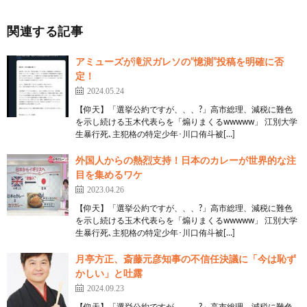
関連する記事
アミューズが滝沢ガレソの“憶測”投稿を明確に否
定！
2024.05.24
【仰天】「選挙公約ですが、、、?」高市総理、減税に難色
を示し続ける玉木代表らを「煽りまくるwwwww」 江別大学
生暴行死､主犯格の特定少年･川口侑斗被[…]
外国人からの熱烈支持！日本のカレーが世界的な注
目を集めるワケ
2023.04.26
【仰天】「選挙公約ですが、、、?」高市総理、減税に難色
を示し続ける玉木代表らを「煽りまくるwwwww」 江別大学
生暴行死､主犯格の特定少年･川口侑斗被[…]
月亭方正、斎藤元彦知事の不信任決議に「今は恥ず
かしい」と吐露
2024.09.23