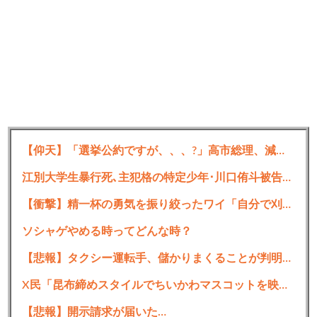
【仰天】「選挙公約ですが、、、?」高市総理、減税に難色を示し続ける玉木代表らを「煽りまくるwwwww」
江別大学生暴行死､主犯格の特定少年･川口侑斗被告に無期懲役判決 当時17歳の少年には懲役30年の判決
【衝撃】精一杯の勇気を振り絞ったワイ「自分で刈り上げしてみよう」→結果・・・・・
ソシャゲやめる時ってどんな時？
【悲報】タクシー運転手、儲かりまくることが判明ｗｗｗｗｗｗｗｗ
X民「昆布締めスタイルでちいかわマスコットを映画館に連れ歩きたいな～せや！」
【悲報】開示請求が届いた…