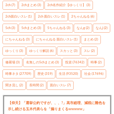
2ch
(7)
2chまとめ
(3)
2ch名作紹介【ゆっくり】
(3)
2ch面白いスレ
(1)
2ch 面白いスレ
(1)
2ちゃんねる
(6)
5ch
(3)
5chまとめ
(3)
5ちゃんねる
(3)
なんg
(2)
なんj
(2)
にちゃんねる
(3)
にちゃんねる 面白いスレ
(1)
まとめ
(2)
ゆっくり
(3)
ゆっくり解説
(6)
スカッと
(3)
スレ
(2)
修羅場
(3)
名無しの5chまとめ
(3)
投資
(76342)
時事
(2)
時事ネタ
(27709)
歴史
(319)
生活
(93520)
社会
(17696)
聞き流し
(2)
長時間
(2)
面白いスレ
(7)
【仰天】「選挙公約ですが、、、?」高市総理、減税に難色を
示し続ける玉木代表らを「煽りまくるwwwww」