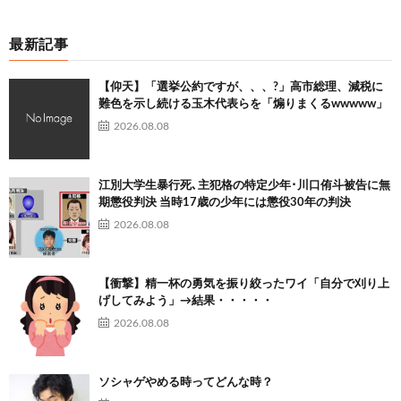
最新記事
【仰天】「選挙公約ですが、、、?」高市総理、減税に
難色を示し続ける玉木代表らを「煽りまくるwwwww」
2026.08.08
江別大学生暴行死､主犯格の特定少年･川口侑斗被告に無
期懲役判決 当時17歳の少年には懲役30年の判決
2026.08.08
【衝撃】精一杯の勇気を振り絞ったワイ「自分で刈り上
げしてみよう」→結果・・・・・
2026.08.08
ソシャゲやめる時ってどんな時？