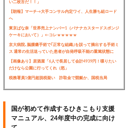
い二枚舌だ！！」
【朗報】マーチ→大手コンサル内定ワイ、人生勝ち組ロード
へ
東京ばな奈「世界売上ナンバー1（バナナカスタードスポンジ
ケーキにおいて）」←コレｗｗｗｗｗ
京大病院､脳腫瘍手術で｢正常な組織｣を誤って摘出する手術ミ
ス 通常の生活送っていた患者が自発呼吸不能の重篤状態に
【画像あり】居酒屋「6人で長居して会計4939円！喋りたい
だけなら公園に行ってくれ（怒」
税務署員1億円超脱税疑い 詐取金で競艇か、国税当局
国が初めて作成するひきこもり支援
マニュアル、24年度中の完成に向け
て