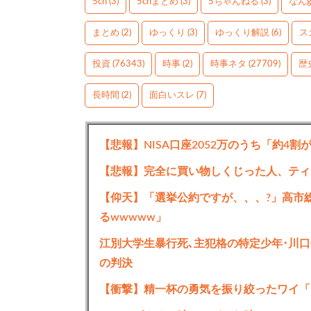
5ch
(3)
5chまとめ
(3)
5ちゃんねる
(3)
なん
まとめ
(2)
ゆっくり
(3)
ゆっくり解説
(6)
ス
投資
(76343)
時事
(2)
時事ネタ
(27709)
歴
長時間
(2)
面白いスレ
(7)
【悲報】NISA口座2052万のうち「約4割
【悲報】完全に買い物しくじった人、ティ
【仰天】「選挙公約ですが、、、?」高市
るwwwww」
江別大学生暴行死､主犯格の特定少年･川口
の判決
【衝撃】精一杯の勇気を振り絞ったワイ「