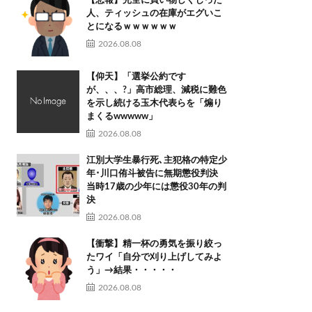
【悲報】完全に買い物しくじった
人、ティッシュの在庫がエグいこ
とになるｗｗｗｗｗｗ
2026.08.08
【仰天】「選挙公約です
が、、、?」高市総理、減税に難色
を示し続ける玉木代表らを「煽り
まくるwwwww」
2026.08.08
江別大学生暴行死､主犯格の特定少
年･川口侑斗被告に無期懲役判決
当時17歳の少年には懲役30年の判
決
2026.08.08
【衝撃】精一杯の勇気を振り絞っ
たワイ「自分で刈り上げしてみよ
う」→結果・・・・・
2026.08.08