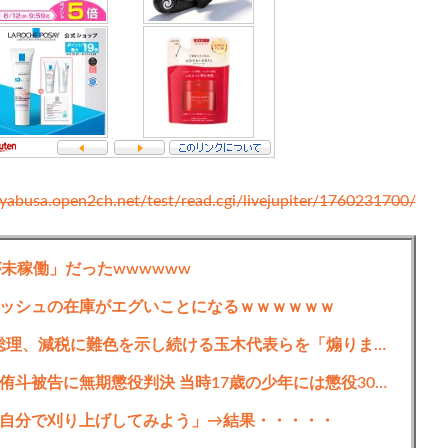
ayabusa.open2ch.net/test/read.cgi/livejupiter/1760231700/
が未稼働」だったwwwwww
ッシュの在庫がエグいことになるｗｗｗｗｗｗ
【仰天】「選挙公約ですが、、、?」高市総理、減税に難色を示し続ける玉木代表らを「煽りまくるwwwww」
江別大学生暴行死､主犯格の特定少年･川口侑斗被告に無期懲役判決 当時17歳の少年には懲役30年の判決
自分で刈り上げしてみよう」→結果・・・・・