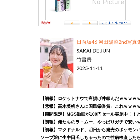
日向坂46 河田陽菜2nd写
SAKAI DE JUN
竹書房
2025-11-11
【朗報】ロケットナウで唐揚げ丼頼んだｗｗｗｗ
【悲報】高木美帆さんに国民栄誉賞←これｗｗｗ
【期間限定】MGS動画が100円セール実施中！
【朗報】俺たちのラ・ムー、やっぱりガチで安い
【朗報】マクドナルド、明日から発売のポケモン
ソープ嬢に生中田氏しちゃったので性病検査したら