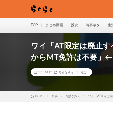
TOP
まとめ動画
投資
時事ネタ
生
ワイ「AT限定は廃止す
からMT免許は不要」
2025.10.17
奇妙な奴ら
社会
HOME
社会
奇妙な奴ら
ワイ「AT限定は