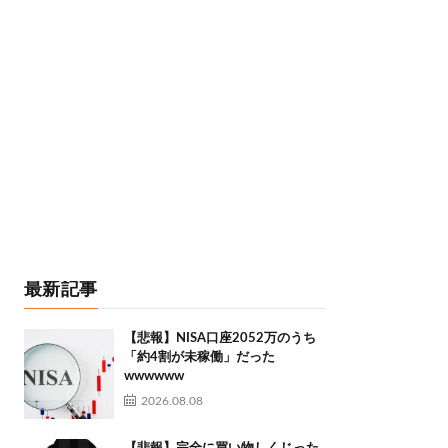
最新記事
【悲報】NISA口座2052万のうち
「約4割が未稼働」だった
wwwwww
2026.08.08