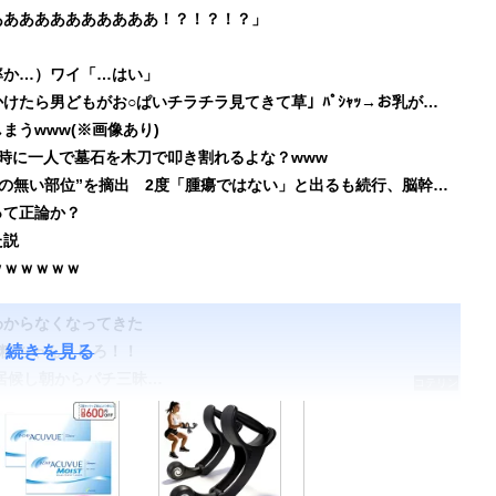
あああああああああああ！？！？！？」
」
率か…）ワイ「…はい」
【ｼｺ画像】巨乳女さん「このファッションで外出かけたら男どもがお○ぱいチラチラ見てきて草」ﾊﾟｼｬｯ→お乳がエ口くてワロタｗｗｗｗｗｗｗ
うwww(※画像あり)
時に一人で墓石を木刀で叩き割れるよな？www
【衝撃】50代女性、京大病院で脳腫瘍手術→“腫瘍の無い部位”を摘出 2度「腫瘍ではない」と出るも続行、脳幹損傷で“植物状態”に
って正論か？
た説
ｗｗｗｗｗｗ
わからなくなってきた
化粧ちゃんとしろ！！
続きを見る
に居候し朝からパチ三昧…
コテリン
- 固定リ
ンク自動
更新ツー
ル