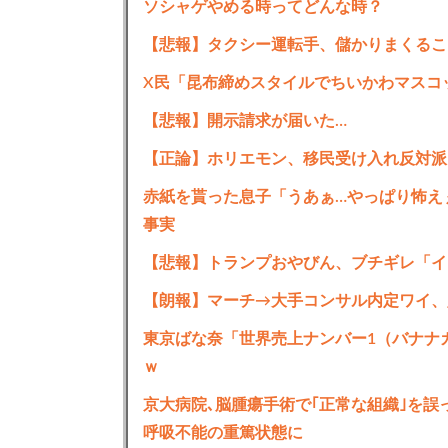
ソシャゲやめる時ってどんな時？
【悲報】タクシー運転手、儲かりまくるこ
X民「昆布締めスタイルでちいかわマスコ
【悲報】開示請求が届いた…
【正論】ホリエモン、移民受け入れ反対派
赤紙を貰った息子「うあぁ…やっぱり怖え
事実
【悲報】トランプおやびん、ブチギレ「イ
【朗報】マーチ→大手コンサル内定ワイ、
東京ばな奈「世界売上ナンバー1（バナナ
ｗ
京大病院､脳腫瘍手術で｢正常な組織｣を誤
呼吸不能の重篤状態に