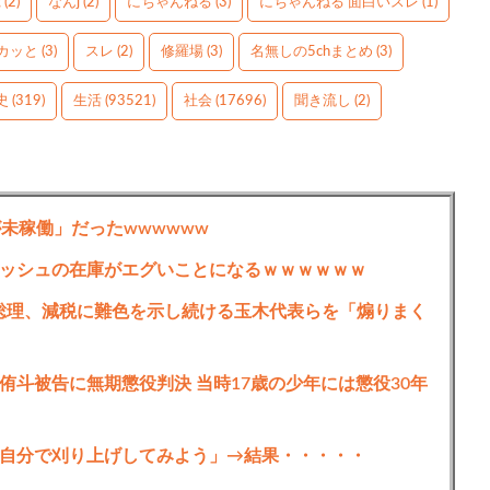
g
(2)
なんj
(2)
にちゃんねる
(3)
にちゃんねる 面白いスレ
(1)
カッと
(3)
スレ
(2)
修羅場
(3)
名無しの5chまとめ
(3)
史
(319)
生活
(93521)
社会
(17696)
聞き流し
(2)
が未稼働」だったwwwwww
ッシュの在庫がエグいことになるｗｗｗｗｗｗ
総理、減税に難色を示し続ける玉木代表らを「煽りまく
侑斗被告に無期懲役判決 当時17歳の少年には懲役30年
自分で刈り上げしてみよう」→結果・・・・・