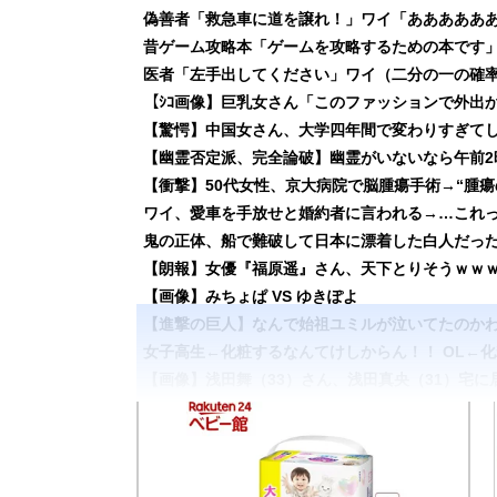
偽善者「救急車に道を譲れ！」ワイ「あああああ
昔ゲーム攻略本「ゲームを攻略するための本です
医者「左手出してください」ワイ（二分の一の確
【驚愕】中国女さん、大学四年間で変わりすぎてしま
【幽霊否定派、完全論破】幽霊がいないなら午前2
ワイ、愛車を手放せと婚約者に言われる→…これ
鬼の正体、船で難破して日本に漂着した白人だっ
【朗報】女優『福原遥』さん、天下とりそうｗｗ
【画像】みちょぱ VS ゆきぽよ
【進撃の巨人】なんで始祖ユミルが泣いてたのか
女子高生←化粧するなんてけしからん！！ OL←
【画像】浅田舞（33）さん、浅田真央（31）宅