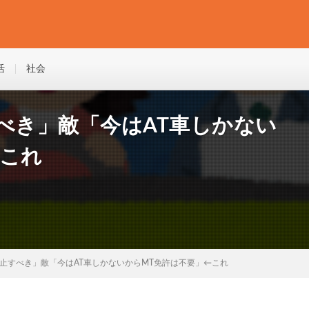
活
社会
べき」敵「今はAT車しかない
←これ
廃止すべき」敵「今はAT車しかないからMT免許は不要」←これ