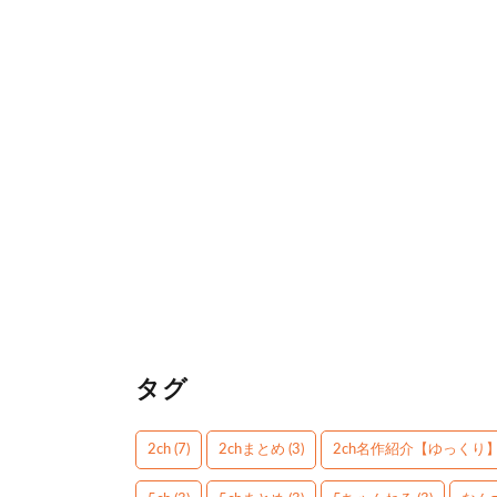
タグ
2ch
(7)
2chまとめ
(3)
2ch名作紹介【ゆっくり