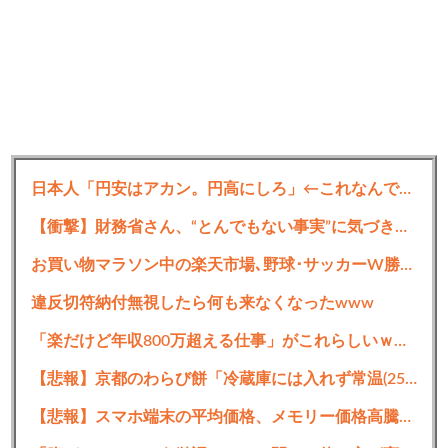
日本人「円安はアカン。円高にしろ」←これなんでなんや？
【衝撃】財務省さん、“とんでもない事実”に気づき「逃亡開始wwwww」
お買い物マラソン中の楽天市場､野球･サッカーW勝利でポイント3倍を開始
違反切符納付無視したら何も来なくなったwww
「楽だけど年収800万超える仕事」がこれらしいｗｗｗｗｗ
【悲報】京都のわらび餅「冷蔵庫には入れず常温(25℃以下)で保存してください」
【悲報】スマホ端末の平均価格、メモリー価格高騰で初の8万円超え。ありがとう自民党