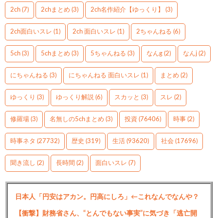
2ch
(7)
2chまとめ
(3)
2ch名作紹介【ゆっくり】
(3)
2ch面白いスレ
(1)
2ch 面白いスレ
(1)
2ちゃんねる
(6)
5ch
(3)
5chまとめ
(3)
5ちゃんねる
(3)
なんg
(2)
なんj
(2)
にちゃんねる
(3)
にちゃんねる 面白いスレ
(1)
まとめ
(2)
ゆっくり
(3)
ゆっくり解説
(6)
スカッと
(3)
スレ
(2)
修羅場
(3)
名無しの5chまとめ
(3)
投資
(76406)
時事
(2)
時事ネタ
(27732)
歴史
(319)
生活
(93620)
社会
(17696)
聞き流し
(2)
長時間
(2)
面白いスレ
(7)
日本人「円安はアカン。円高にしろ」←これなんでなんや？
【衝撃】財務省さん、“とんでもない事実”に気づき「逃亡開