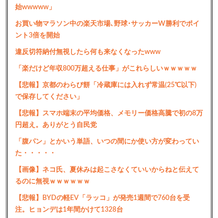
始wwwww」
お買い物マラソン中の楽天市場､野球･サッカーW勝利でポイ
ント3倍を開始
違反切符納付無視したら何も来なくなったwww
「楽だけど年収800万超える仕事」がこれらしいｗｗｗｗｗ
【悲報】京都のわらび餅「冷蔵庫には入れず常温(25℃以下)
で保存してください」
【悲報】スマホ端末の平均価格、メモリー価格高騰で初の8万
円超え。ありがとう自民党
「腹パン」とかいう単語、いつの間にか使い方が変わってい
た・・・・・
【画像】ネコ氏、夏休みは起こさなくていいからねと伝えて
るのに無視ｗｗｗｗｗｗ
【悲報】BYDの軽EV「ラッコ」が発売1週間で760台を受
注。ヒョンデは1年間かけて1328台