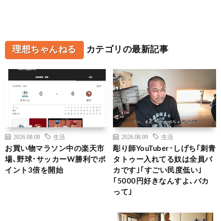
理想ちゃんねる
カテゴリの最新記事
2026.08.09
生活
2026.08.09
生活
お買い物マラソン中の楽天市
彫り師YouTuber･しげち｢刺青
場､野球･サッカーW勝利でポ
タトゥー入れてる奴は全員バ
イント3倍を開始
カです｣｢すごい民度低い｣
｢5000円好きなんすよ､バカ
って｣