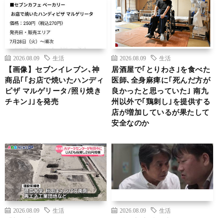
2026.08.09
生活
2026.08.09
生活
【画像】セブンイレブン､神
居酒屋で｢とりわさ｣を食べた
商品｢｢お店で焼いたハンディ
医師､全身麻痺に｢死んだ方が
ピザ マルゲリータ/照り焼き
良かったと思っていた｣ 南九
チキン｣｣を発売
州以外で｢鶏刺し｣を提供する
店が増加しているが果たして
安全なのか
2026.08.09
生活
2026.08.09
生活