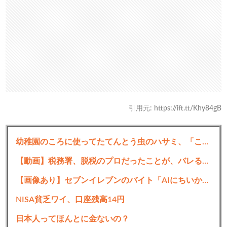
引用元: https://ift.tt/Khy84gB
幼稚園のころに使ってたてんとう虫のハサミ、「こう」なるｗｗｗｗｗｗ
【動画】税務署、脱税のプロだったことが、バレるwww
【画像あり】セブンイレブンのバイト「AIにちいかわの画像を食わせてっと………できた！」
NISA貧乏ワイ、口座残高14円
日本人ってほんとに金ないの？