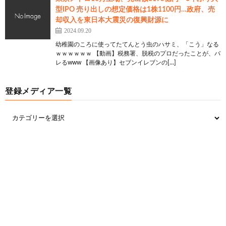
型IPO 売り出しの想定価格は1株1100円…政府、売
却収入を東日本大震災の復興財源に
2024.09.20
幼稚園のころに使ってたてんとう虫のハサミ、「こう」なる
ｗｗｗｗｗｗ 【動画】税務署、脱税のプロだったことが、バ
レるwww 【画像あり】セブンイレブンの[…]
登録メディア一覧