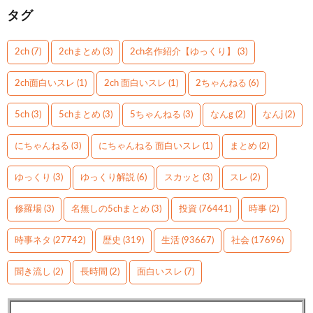
タグ
2ch
(7)
2chまとめ
(3)
2ch名作紹介【ゆっくり】
(3)
2ch面白いスレ
(1)
2ch 面白いスレ
(1)
2ちゃんねる
(6)
5ch
(3)
5chまとめ
(3)
5ちゃんねる
(3)
なんg
(2)
なんj
(2)
にちゃんねる
(3)
にちゃんねる 面白いスレ
(1)
まとめ
(2)
ゆっくり
(3)
ゆっくり解説
(6)
スカッと
(3)
スレ
(2)
修羅場
(3)
名無しの5chまとめ
(3)
投資
(76441)
時事
(2)
時事ネタ
(27742)
歴史
(319)
生活
(93667)
社会
(17696)
聞き流し
(2)
長時間
(2)
面白いスレ
(7)