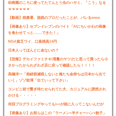
幼稚園のころに使ってたてんとう虫のハサミ、「こう」なる
ｗｗｗｗｗｗ
【動画】税務署、脱税のプロだったことが、バレるwww
【画像あり】セブンイレブンのバイト「AIにちいかわの画像
を食わせてっと………できた！」
NISA貧乏ワイ、口座残高14円
日本人ってほんとに金ないの？
【悲報】デカイファミチキ(増量のヤツ)だと思って買ったら小
さかったからわざわざ店に戻って確認したら！！！！
高橋洋一「相続税減税しないと俺たち金持ちは日本から出て
いく」ゾゾ前澤「出ていって下さい」
コンビニ前で繋ぎ待たせられてた犬、カジュアルに誘拐され
かける・・・・・
何回プログラミングやってもi++が頭に入ってこないんだが
【画像あり】お前らはこの「ラーメン+半チャーハン+餃子」