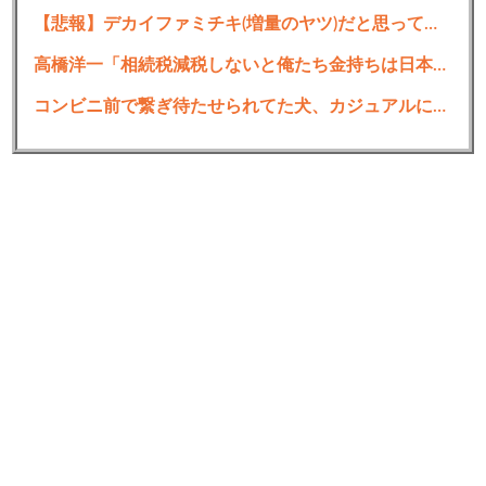
【悲報】デカイファミチキ(増量のヤツ)だと思って買ったら小さかったからわざわざ店に戻って確認したら！！！！
高橋洋一「相続税減税しないと俺たち金持ちは日本から出ていく」ゾゾ前澤「出ていって下さい」
コンビニ前で繋ぎ待たせられてた犬、カジュアルに誘拐されかける・・・・・