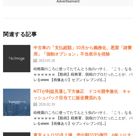
Advertisement
関連する記事
中古車の「支払総額」10月から義務化、悪質「諸費
用」「強制オプション」不当表示を排除
2023.05.28
幼稚園のころに使ってたてんとう虫のハサミ、「こう」なる
ｗｗｗｗｗｗ 【動画】税務署、脱税のプロだったことが、バ
レるwww 【画像あり】セブンイレブンの[…]
NTTが利益見通し下方修正 ドコモ競争激化 キャ
ッシュバック目当てに販促費流れる
2026.02.10
幼稚園のころに使ってたてんとう虫のハサミ、「こう」なる
ｗｗｗｗｗｗ 【動画】税務署、脱税のプロだったことが、バ
レるwww 【画像あり】セブンイレブンの[…]
東京メトロ10月上場、売出額3195億円 6年ぶり大