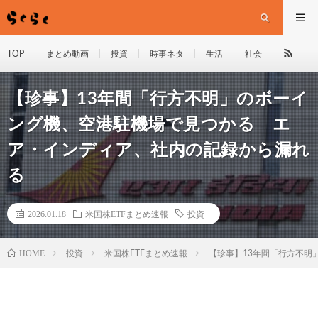
TOP
まとめ動画
投資
時事ネタ
生活
社会
【珍事】13年間「行方不明」のボーイ
ング機、空港駐機場で見つかる エ
ア・インディア、社内の記録から漏れ
る
2026.01.18
米国株ETFまとめ速報
投資
HOME
投資
米国株ETFまとめ速報
【珍事】13年間「行方不明