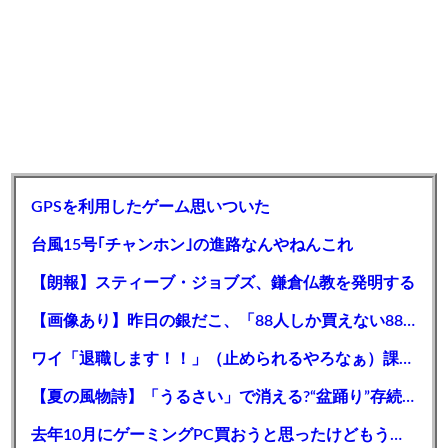
GPSを利用したゲーム思いついた
台風15号｢チャンホン｣の進路なんやねんこれ
【朗報】スティーブ・ジョブズ、鎌倉仏教を発明する
【画像あり】昨日の銀だこ、「88人しか買えない88円」に大行列をなす都民コチラｗｗｗｗｗ
ワイ「退職します！！」（止められるやろなぁ）課長「ええで」部長「ええで」
【夏の風物詩】「うるさい」で消える?“盆踊り”存続の危機 会場数は20年で半減 騒音対策で“サイレント盆ダンス”も
去年10月にゲーミングPC買おうと思ったけどもう少し後でいいやで時期逃したらうなぎ登りに値上がりしていった