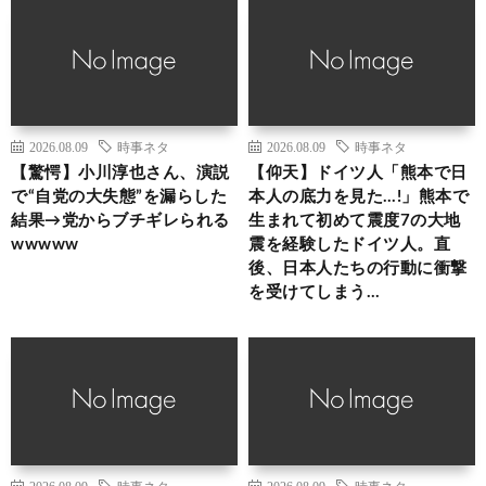
2026.08.09
時事ネタ
2026.08.09
時事ネタ
【驚愕】小川淳也さん、演説
【仰天】ドイツ人「熊本で日
で“自党の大失態”を漏らした
本人の底力を見た…!」熊本で
結果→党からブチギレられる
生まれて初めて震度7の大地
wwwww
震を経験したドイツ人。直
後、日本人たちの行動に衝撃
を受けてしまう…
2026.08.09
時事ネタ
2026.08.09
時事ネタ