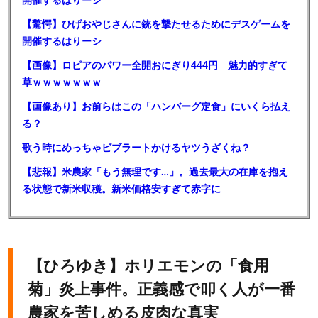
開催するはりーシ
【驚愕】ひげおやじさんに銃を撃たせるためにデスゲームを
開催するはりーシ
【画像】ロピアのパワー全開おにぎり444円 魅力的すぎて
草ｗｗｗｗｗｗｗ
【画像あり】お前らはこの「ハンバーグ定食」にいくら払え
る？
歌う時にめっちゃビブラートかけるヤツうざくね？
【悲報】米農家「もう無理です…」。過去最大の在庫を抱え
る状態で新米収穫。新米価格安すぎて赤字に
【ひろゆき】ホリエモンの「食用
菊」炎上事件。正義感で叩く人が一番
農家を苦しめる皮肉な真実