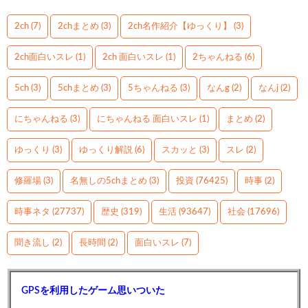
2ch
(7)
2chまとめ
(3)
2ch名作紹介【ゆっくり】
(3)
2ch面白いスレ
(1)
2ch 面白いスレ
(1)
2ちゃんねる
(6)
5ch
(3)
5chまとめ
(3)
5ちゃんねる
(3)
なんg
(2)
なんj
(2)
にちゃんねる
(3)
にちゃんねる 面白いスレ
(1)
まとめ
(2)
ゆっくり
(3)
ゆっくり解説
(6)
スカッと
(3)
スレ
(2)
修羅場
(3)
名無しの5chまとめ
(3)
投資
(76425)
時事
(2)
時事ネタ
(27737)
歴史
(319)
生活
(93647)
社会
(17696)
聞き流し
(2)
長時間
(2)
面白いスレ
(7)
GPSを利用したゲーム思いついた