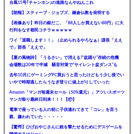
台風15号｢チャンホン｣の進路なんやねんこれ
【朗報】スティーブ・ジョブズ、鎌倉仏教を発明する
【画像あり】昨日の銀だこ、「88人しか買えない88円」に大
行列をなす都民コチラｗｗｗｗｗ
ワイ「退職します！！」（止められるやろなぁ）課長「ええ
で」部長「ええで」
【夏の風物詩】「うるさい」で消える?“盆踊り”存続の危機
会場数は20年で半減 騒音対策で“サイレント盆ダンス”も
去年10月にゲーミングPC買おうと思ったけどもう少し後でい
いやで時期逃したらうなぎ登りに値上がりしていった
Amazon「マンガ毎週末セール（50%還元）」アツいスポーツ
マンガ祭り最終日到来！！！【📦】
電車で座っている人の前に子供連れてきて「コレ」を言う
親、嫌われていた・・・・・
【驚愕】ひげおやじさんに銃を撃たせるためにデスゲームを