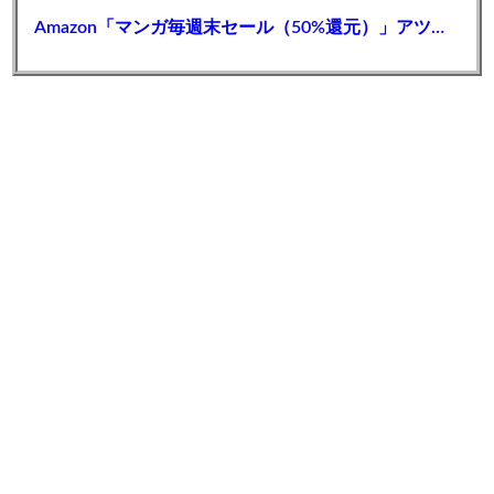
Amazon「マンガ毎週末セール（50%還元）」アツいスポーツマンガ祭り最終日到来！！！【📦】