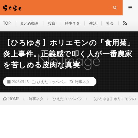
TOP
まとめ動画
投資
時事ネタ
生活
社会
【ひろゆき】ホリエモンの「食用菊」
炎上事件。正義感で叩く人が一番農家
を苦しめる皮肉な真実
2026.05.15
ひえたコッペパン
時事ネタ
HOME
時事ネタ
ひえたコッペパン
【ひろゆき】ホリエモンの