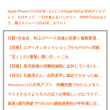
Apple iPhone 17e 256GB：6.1インチSuper Retina XDRディスプ
レイ、A19チップ、一日中使えるバッテリー、48MP Fusionカメ
ラ、最小ストレージ256GB；ホワイト
日銀7月会合、利上げペース加速が必要と複数委員－早期実施を裏付け
1001:
以下名無しさんに代わりまして管理人がお伝えします
【悲報】エディオンネットショップからPS5Pro消滅
1848/01/24(？)00:00:00 ID:money_soku
「宝くじの1番賢い買い方」←これ
僕も流石に23万円のスマートフォンは高級品だと思うお。
【悲報】高市政権の消費税減税に反対している9人の自民党議員が全て判明ｗｗｗｗｗｗ
スマホでの作業が非常に多い人なら、コストに見合うかも？
【仰天】石破茂さん、自民若手に舐めてかかった結果「全てを失うwwwww」
Windows11の天気アプリ 待機状態でやたらメモリを使用していると話題に
マクドナルドよりモスのほうが美味しいのにマクドナルドの方がが売れてるのは何で？
資産1億円突破でFIREの45歳独身男性が半年後に仕事復帰を決意した「1通の通知」