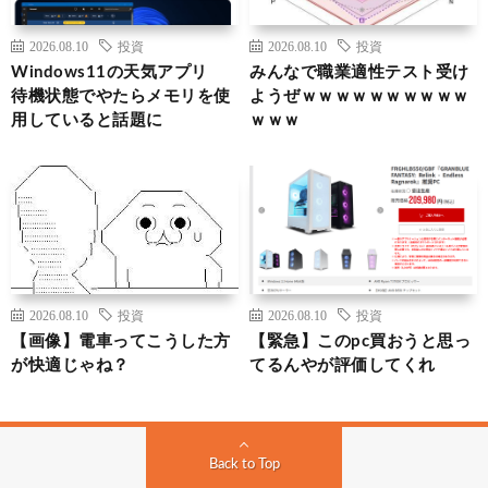
2026.08.10
投資
2026.08.10
投資
Windows11の天気アプリ
みんなで職業適性テスト受け
待機状態でやたらメモリを使
ようぜｗｗｗｗｗｗｗｗｗｗ
用していると話題に
ｗｗｗ
2026.08.10
投資
2026.08.10
投資
【画像】電車ってこうした方
【緊急】このpc買おうと思っ
が快適じゃね？
てるんやが評価してくれ
Back to Top