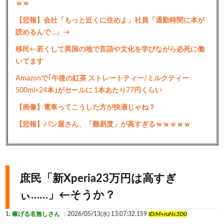
ｗｗ
【悲報】会社「もっと近くに住めよ」社員「通勤時間に本が
読めるんで…」→
移民←若くして異国の地で言語や文化を学びながら必死に働
いてます
Amazonで｢午後の紅茶 ストレートティー/ミルクティー
500ml×24本｣がセールに 1本あたり77円くらい
【画像】電車ってこうした方が快適じゃね？
【悲報】パン屋さん、「難易度」が高すぎるｗｗｗｗｗ
庶民「新Xperia23万円は高すぎ
ぃ……」←そうか？
1:
稼げる名無しさん
：2026/05/13(水) 13:07:32.159
ID:M+ruNc3D0