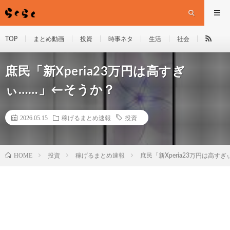
TOP
まとめ動画
投資
時事ネタ
生活
社会
庶民「新Xperia23万円は高すぎ
ぃ……」←そうか？
2026.05.15
稼げるまとめ速報
投資
HOME
投資
稼げるまとめ速報
庶民「新Xperia23万円は高す