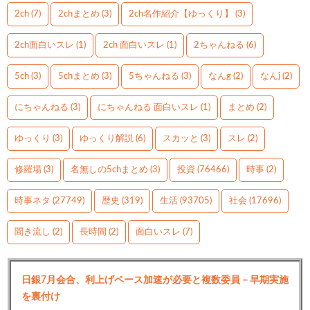
2ch
(7)
2chまとめ
(3)
2ch名作紹介【ゆっくり】
(3)
2ch面白いスレ
(1)
2ch 面白いスレ
(1)
2ちゃんねる
(6)
5ch
(3)
5chまとめ
(3)
5ちゃんねる
(3)
なんg
(2)
なんj
(2)
にちゃんねる
(3)
にちゃんねる 面白いスレ
(1)
まとめ
(2)
ゆっくり
(3)
ゆっくり解説
(6)
スカッと
(3)
スレ
(2)
修羅場
(3)
名無しの5chまとめ
(3)
投資
(76466)
時事
(2)
時事ネタ
(27749)
歴史
(319)
生活
(93705)
社会
(17696)
聞き流し
(2)
長時間
(2)
面白いスレ
(7)
日銀7月会合、利上げペース加速が必要と複数委員－早期実施
を裏付け