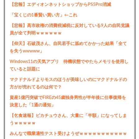
【悲報】エディオンネットショップからPS5Pro消滅
「宝くじの1番賢い買い方」←これ
【悲報】高市政権の消費税減税に反対している9人の自民党議
員が全て判明ｗｗｗｗｗｗ
【仰天】石破茂さん、自民若手に舐めてかかった結果「全て
を失うwwwww」
Windows11の天気アプリ 待機状態でやたらメモリを使用し
ていると話題に
マクドナルドよりモスのほうが美味しいのにマクドナルドの
方がが売れてるのは何で？
資産1億円突破でFIREの45歳独身男性が半年後に仕事復帰を
決意した「1通の通知」
【乞食速報】ピカチュウさん、大量に「半額」になってしま
うｗｗｗｗｗ
みんなで職業適性テスト受けようぜｗｗｗｗｗｗｗｗｗｗｗ