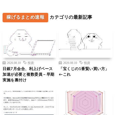
稼げるまとめ速報
カテゴリの最新記事
2026.08.10
投資
2026.08.10
投資
日銀7月会合、利上げペース
「宝くじの1番賢い買い方」
加速が必要と複数委員－早期
←これ
実施を裏付け