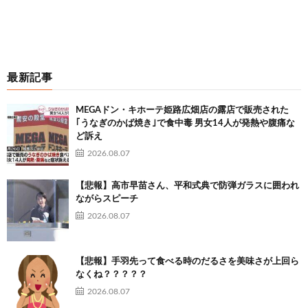
最新記事
MEGAドン・キホーテ姫路広畑店の露店で販売された
｢うなぎのかば焼き｣で食中毒 男女14人が発熱や腹痛な
ど訴え
2026.08.07
【悲報】高市早苗さん、平和式典で防弾ガラスに囲われ
ながらスピーチ
2026.08.07
【悲報】手羽先って食べる時のだるさを美味さが上回ら
なくね？？？？？
2026.08.07