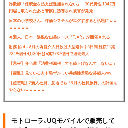
詐欺師「保釈金を払えば逮捕されない」 30代男性 1342万
円騙し取られたあと警察に誘導され被害が発覚
日本の小学校さん、評価システムがエグすぎると話題にｗｗ
ｗｗｗｗｗ
今週末、日本一過酷な山岳レース「TJAR」が開催される
財務省､4～6月の為替介入日数は大型連休中3日間 総額11兆
7349億円 4月30日は6兆2787億円で過去最大
【悲報】弁当屋「消費税減税しても値下げなんてしないよ」
【衝撃】見ている方も恥ずかしい共感性羞恥な芸能人ww
【超悲報】Z新入社員、意地でも「9月の社員旅行」の計画を
やらないｗｗｗｗｗ
モトローラ､UQモバイルで販売して