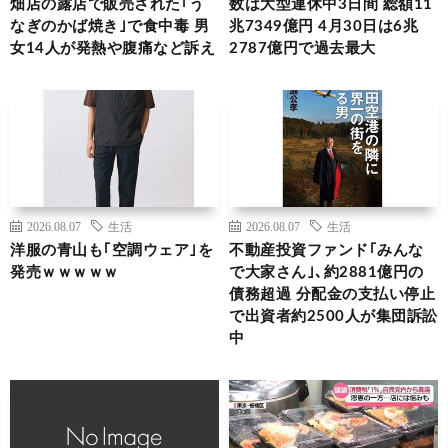
畑店の露店で販売された｢う
数は大型連休中3日間 総額11
なぎのかば焼き｣で食中毒 男
兆7349億円 4月30日は6兆
女14人が発熱や腹痛など訴え
2787億円で過去最大
2026.08.07
生活
2026.08.07
生活
洋服の青山も｢空調ウェア｣を
不動産投資ファンド｢みんな
発売ｗｗｗｗｗ
で大家さん｣､約2881億円の
債務超過 分配金の支払い停止
で出資者約2500人が集団訴訟
中