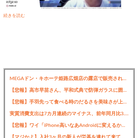
続きを読む
MEGAドン・キホーテ姫路広畑店の露店で販売された｢うなぎのかば焼き｣で食中毒 男女14人が発熱や腹痛など訴え
【悲報】高市早苗さん、平和式典で防弾ガラスに囲われながらスピーチ
【悲報】手羽先って食べる時のだるさを美味さが上回らなくね？？？？？
実質消費支出は7カ月連続のマイナス、前年同月比3.3%減－6月
【悲報】ワイ「iPhone高いなあAndroidに変えるか・・・おっこれええやん！」→iPhoneより高い
【マジかよ】入社3ヶ月の新人が労基を連れて来て「90連勤させられました」「労働基準法違反です」→俺「彼は30連休中ですが?」