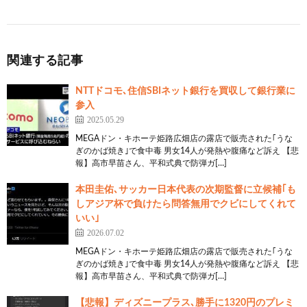
関連する記事
NTTドコモ､住信SBIネット銀行を買収して銀行業に
参入
2025.05.29
MEGAドン・キホーテ姫路広畑店の露店で販売された｢うな
ぎのかば焼き｣で食中毒 男女14人が発熱や腹痛など訴え 【悲
報】高市早苗さん、平和式典で防弾ガ[…]
本田圭佑､サッカー日本代表の次期監督に立候補｢も
しアジア杯で負けたら問答無用でクビにしてくれて
いい｣
2026.07.02
MEGAドン・キホーテ姫路広畑店の露店で販売された｢うな
ぎのかば焼き｣で食中毒 男女14人が発熱や腹痛など訴え 【悲
報】高市早苗さん、平和式典で防弾ガ[…]
【悲報】ディズニープラス､勝手に1320円のプレミ