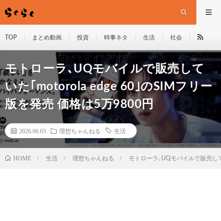
TOP
まとめ動画
投資
時事ネタ
生活
社会
モトローラ､UQモバイルで販売して
いた｢motorola edge 60｣のSIMフリー
版を発売 価格は5万9800円
2026.06.03
理想ちゃんねる
生活
HOME
生活
理想ちゃんねる
モトローラ､UQモバイルで販売していた｢