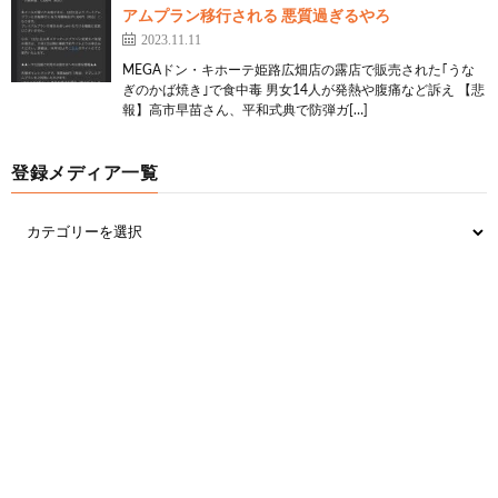
アムプラン移行される 悪質過ぎるやろ
2023.11.11
MEGAドン・キホーテ姫路広畑店の露店で販売された｢うな
ぎのかば焼き｣で食中毒 男女14人が発熱や腹痛など訴え 【悲
報】高市早苗さん、平和式典で防弾ガ[…]
登録メディア一覧