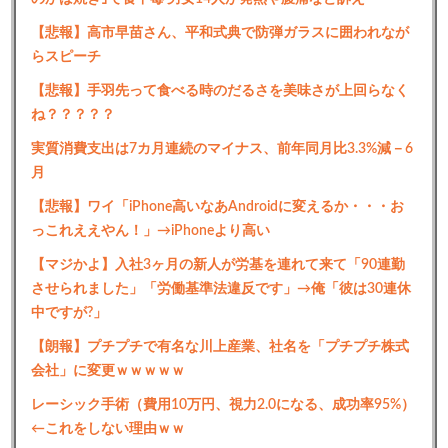
【悲報】高市早苗さん、平和式典で防弾ガラスに囲われなが
らスピーチ
【悲報】手羽先って食べる時のだるさを美味さが上回らなく
ね？？？？？
実質消費支出は7カ月連続のマイナス、前年同月比3.3%減－6
月
【悲報】ワイ「iPhone高いなあAndroidに変えるか・・・お
っこれええやん！」→iPhoneより高い
【マジかよ】入社3ヶ月の新人が労基を連れて来て「90連勤
させられました」「労働基準法違反です」→俺「彼は30連休
中ですが?」
【朗報】プチプチで有名な川上産業、社名を「プチプチ株式
会社」に変更ｗｗｗｗｗ
レーシック手術（費用10万円、視力2.0になる、成功率95%）
←これをしない理由ｗｗ