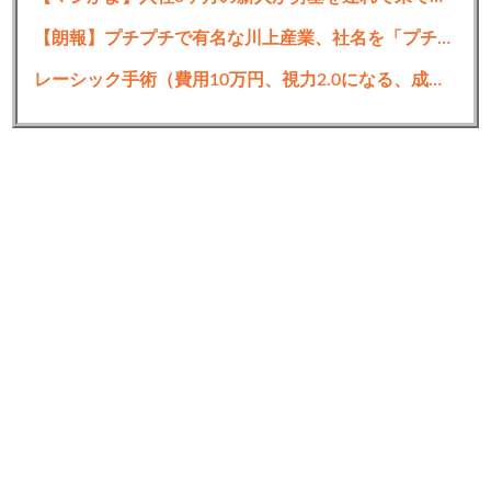
【朗報】プチプチで有名な川上産業、社名を「プチプチ株式会社」に変更ｗｗｗｗｗ
レーシック手術（費用10万円、視力2.0になる、成功率95%）←これをしない理由ｗｗ