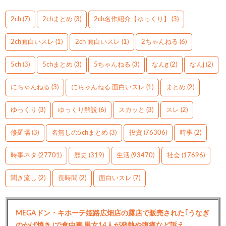
2ch
(7)
2chまとめ
(3)
2ch名作紹介【ゆっくり】
(3)
2ch面白いスレ
(1)
2ch 面白いスレ
(1)
2ちゃんねる
(6)
5ch
(3)
5chまとめ
(3)
5ちゃんねる
(3)
なんg
(2)
なんj
(2)
にちゃんねる
(3)
にちゃんねる 面白いスレ
(1)
まとめ
(2)
ゆっくり
(3)
ゆっくり解説
(6)
スカッと
(3)
スレ
(2)
修羅場
(3)
名無しの5chまとめ
(3)
投資
(76306)
時事
(2)
時事ネタ
(27701)
歴史
(319)
生活
(93470)
社会
(17696)
聞き流し
(2)
長時間
(2)
面白いスレ
(7)
MEGAドン・キホーテ姫路広畑店の露店で販売された｢うなぎ
のかば焼き｣で食中毒 男女14人が発熱や腹痛など訴え