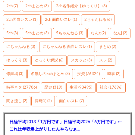
2ch
(7)
2chまとめ
(3)
2ch名作紹介【ゆっくり】
(3)
2ch面白いスレ
(1)
2ch 面白いスレ
(1)
2ちゃんねる
(6)
5ch
(3)
5chまとめ
(3)
5ちゃんねる
(3)
なんg
(2)
なんj
(2)
にちゃんねる
(3)
にちゃんねる 面白いスレ
(1)
まとめ
(2)
ゆっくり
(3)
ゆっくり解説
(6)
スカッと
(3)
スレ
(2)
修羅場
(3)
名無しの5chまとめ
(3)
投資
(76324)
時事
(2)
時事ネタ
(27706)
歴史
(319)
生活
(93495)
社会
(17696)
聞き流し
(2)
長時間
(2)
面白いスレ
(7)
日経平均2013「1万円です」日経平均2026「6万円です」←
これは年収爆上がりしたんやろなぁ…