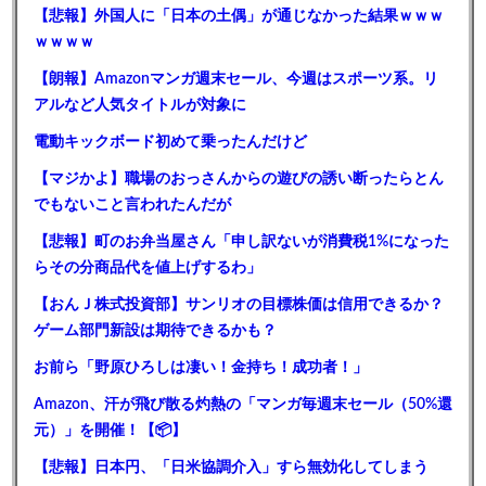
【悲報】外国人に「日本の土偶」が通じなかった結果ｗｗｗ
ｗｗｗｗ
【朗報】Amazonマンガ週末セール、今週はスポーツ系。リ
アルなど人気タイトルが対象に
電動キックボード初めて乗ったんだけど
【マジかよ】職場のおっさんからの遊びの誘い断ったらとん
でもないこと言われたんだが
【悲報】町のお弁当屋さん「申し訳ないが消費税1%になった
らその分商品代を値上げするわ」
【おんＪ株式投資部】サンリオの目標株価は信用できるか？
ゲーム部門新設は期待できるかも？
お前ら「野原ひろしは凄い！金持ち！成功者！」
Amazon、汗が飛び散る灼熱の「マンガ毎週末セール（50%還
元）」を開催！【📦】
【悲報】日本円、「日米協調介入」すら無効化してしまう