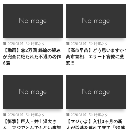
2026.08.07
時事ネタ
2026.08.07
時事ネタ
【動画】㊗️2万回 続編の望み
【高市早苗】どう思いますか?
が完全に絶たれた不遇の名作
高市首相、エリート官僚に激
6選
怒!!!
2026.08.07
時事ネタ
2026.08.07
時事ネタ
【衝撃】巨人・井上温大さ
【マジかよ】入社3ヶ月の新
ん、マジでとんでもない事態
人が労基を連れて来て「90連