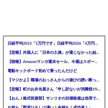
日経平均2013「1万円です」日経平均2026「6万円です」←これは年収爆上がりしたんやろなぁ…
【悲報】外国人に「日本の土偶」が通じなかった結果ｗｗｗｗｗｗｗ
【朗報】Amazonマンガ週末セール、今週はスポーツ系。リアルなど人気タイトルが対象に
電動キックボード初めて乗ったんだけど
【マジかよ】職場のおっさんからの遊びの誘い断ったらとんでもないこと言われたんだが
【悲報】町のお弁当屋さん「申し訳ないが消費税1%になったらその分商品代を値上げするわ」
【おんＪ株式投資部】サンリオの目標株価は信用できるか？ゲーム部門新設は期待できるかも？
お前ら「野原ひろしは凄い！金持ち！成功者！」