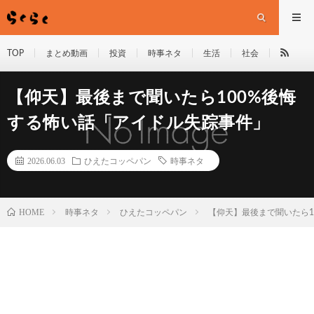
TOP
まとめ動画
投資
時事ネタ
生活
社会
【仰天】最後まで聞いたら100%後悔
する怖い話「アイドル失踪事件」
2026.06.03
ひえたコッペパン
時事ネタ
HOME
時事ネタ
ひえたコッペパン
【仰天】最後まで聞いたら1