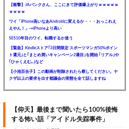
【衝撃】JAバンクさん、ここにきて評価爆上がりｗｗｗｗｗ
ｗｗｗｗ
ワイ「iPhone高いなあAndroidに変えるか・・・おっこれえ
えやん！」→iPhoneより高い
SES10年目のワイ、転職するか迷う
【緊急】Kindleストア｢3日間限定 スポーツマンガ50%ポイン
ト還元｣と｢まとめ買いキャンペーン2週目｣を開始 ｢リアル｣や
｢ひゃくえむ｡｣など
【小池百合子】この動画が削除されたら察してください。ヤ
クザ以上の要求を出す都議会の実態を全て話しますね
【仰天】最後まで聞いたら100%後悔
する怖い話「アイドル失踪事件」