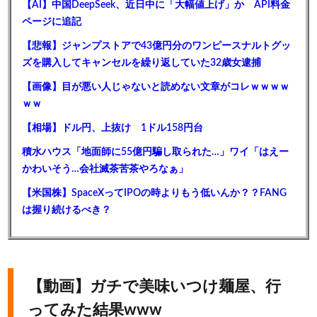
【AI】中国DeepSeek、近日中に「大幅値上げ」か API料金
ページに追記
【悲報】ジャンプストアで43億円分のワンピースナルトグッ
ズを購入してキャンセルを繰り返していた32歳女逮捕
【画像】目が悪い人じゃないと読めない文章がコレｗｗｗｗ
ｗｗ
【相場】ドル円、上抜け 1ドル158円台
積水ハウス「地面師に55億円騙し取られた…」ワイ「はえー
かわいそう…会社滅茶苦茶やろなぁ」
【米国株】SpaceXってIPOの時よりもう低いんか？？FANG
は握り続けるべき？
【動画】ガチで美味いつけ麺屋、行
ってみた結果www