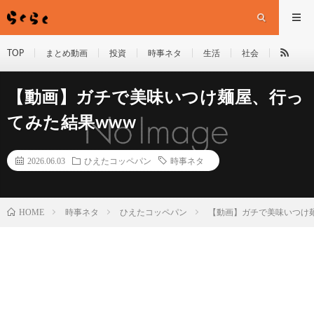
TOP
まとめ動画
投資
時事ネタ
生活
社会
【動画】ガチで美味いつけ麺屋、行っ
てみた結果www
2026.06.03
ひえたコッペパン
時事ネタ
HOME
時事ネタ
ひえたコッペパン
【動画】ガチで美味いつけ