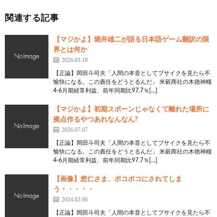
関連する記事
【マジかよ】堀井雄二が語る日本語ゲーム翻訳の限
界とは何か
2026.03.18
【正論】岡田斗司夫「人間の本音としてブサイクを見たら不
愉快になる。この責任をどうとるんだ」 米穀商社の木徳神糧
4-6月期経常利益、前年同期比97.7％[…]
【マジかよ】初期スポーンじゃなくて離れた場所に
拠点作るやつあれなんなん?
2026.07.07
【正論】岡田斗司夫「人間の本音としてブサイクを見たら不
愉快になる。この責任をどうとるんだ」 米穀商社の木徳神糧
4-6月期経常利益、前年同期比97.7％[…]
【画像】悠仁さま、ボコボコにされてしま
う・・・・・
2024.02.06
【正論】岡田斗司夫「人間の本音としてブサイクを見たら不