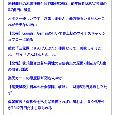
米穀商社の木徳神糧4-6月期経常利益、前年同期比97.7％減の
0.7億円に減益
オタク←優しいです、浮気しません、暴力振るいません←こ
れがモテない理由
【悲報】Google、Geminiのせいで史上初のマイナスキャッシ
ュフローに陥る
彼女「三元豚（さんげんぶた）使用だって、美味しそうだ
ね」 ワイ「さんげんとん、ね」
【悲報】株式投資は若年男性の自信喪失の原因 6割超が｢人生
の敗者｣自認
楽天カードの限度額10万なんやが
【消費減税】日本の社会保障、岐路に 財源5兆円見通し立た
ず
偽警察官「保釈金を払えば逮捕されずに済むよ」３０代男性
が1342万円だまし取られる