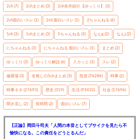
2ch
(7)
2chまとめ
(3)
2ch名作紹介【ゆっくり】
(3)
2ch面白いスレ
(1)
2ch 面白いスレ
(1)
2ちゃんねる
(6)
5ch
(3)
5chまとめ
(3)
5ちゃんねる
(3)
なんg
(2)
なんj
(2)
にちゃんねる
(3)
にちゃんねる 面白いスレ
(1)
まとめ
(2)
ゆっくり
(3)
ゆっくり解説
(6)
スカッと
(3)
スレ
(2)
修羅場
(3)
名無しの5chまとめ
(3)
投資
(76286)
時事
(2)
時事ネタ
(27693)
歴史
(319)
生活
(93432)
社会
(17696)
聞き流し
(2)
長時間
(2)
面白いスレ
(7)
【正論】岡田斗司夫「人間の本音としてブサイクを見たら不
愉快になる。この責任をどうとるんだ」