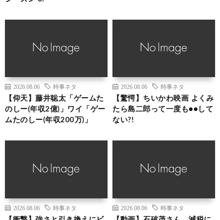
2026.08.06
時事ネタ
2026.08.06
時事ネタ
【仰天】藤井聡太「ゲームた
【驚愕】ちいかわ映画 よくみ
のしー(年収2億)」ワイ「ゲー
たら島二郎って一度も●●して
ムたのしー(年収200万)」
ない?!
2026.08.06
時事ネタ
2026.08.06
時事ネタ
【衝撃】強さと引き換えにビ
【動画】石破茂さん、減税に