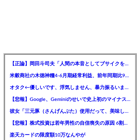
【正論】岡田斗司夫「人間の本音としてブサイクを見たら不愉快になる。この責任をどうとるんだ」
米穀商社の木徳神糧4-6月期経常利益、前年同期比97.7％減の0.7億円に減益
オタク←優しいです、浮気しません、暴力振るいません←これがモテない理由
【悲報】Google、Geminiのせいで史上初のマイナスキャッシュフローに陥る
彼女「三元豚（さんげんぶた）使用だって、美味しそうだね」 ワイ「さんげんとん、ね」
【悲報】株式投資は若年男性の自信喪失の原因 6割超が｢人生の敗者｣自認
楽天カードの限度額10万なんやが