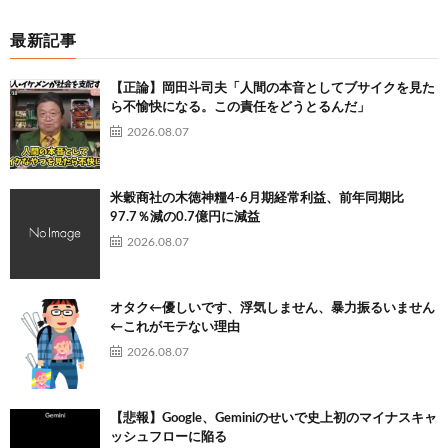
最新記事
【正論】岡田斗司夫「人間の本音としてブサイクを見た
ら不愉快になる。この責任をどうとるんだ」
2026.08.07
米穀商社の木徳神糧4-6月期経常利益、前年同期比
97.7％減の0.7億円に減益
2026.08.07
オタク←優しいです、浮気しません、暴力振るいません
←これがモテない理由
2026.08.07
【悲報】Google、Geminiのせいで史上初のマイナスキャ
ッシュフローに陥る