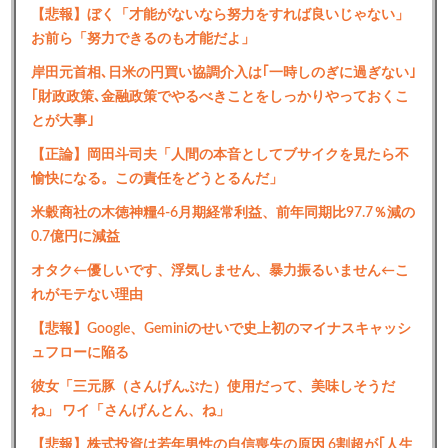
【悲報】ぼく「才能がないなら努力をすれば良いじゃない」
お前ら「努力できるのも才能だよ」
岸田元首相､日米の円買い協調介入は｢一時しのぎに過ぎない｣
｢財政政策､金融政策でやるべきことをしっかりやっておくこ
とが大事｣
【正論】岡田斗司夫「人間の本音としてブサイクを見たら不
愉快になる。この責任をどうとるんだ」
米穀商社の木徳神糧4-6月期経常利益、前年同期比97.7％減の
0.7億円に減益
オタク←優しいです、浮気しません、暴力振るいません←こ
れがモテない理由
【悲報】Google、Geminiのせいで史上初のマイナスキャッシ
ュフローに陥る
彼女「三元豚（さんげんぶた）使用だって、美味しそうだ
ね」 ワイ「さんげんとん、ね」
【悲報】株式投資は若年男性の自信喪失の原因 6割超が｢人生