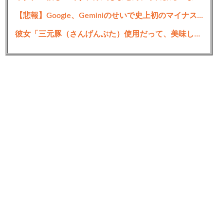
【悲報】Google、Geminiのせいで史上初のマイナスキャッシュフローに陥る
彼女「三元豚（さんげんぶた）使用だって、美味しそうだね」 ワイ「さんげんとん、ね」