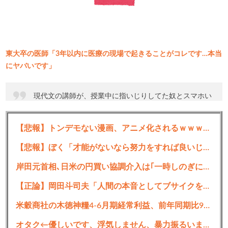
東大卒の医師「3年以内に医療の現場で起きることがコレです…本当
にヤバいです」
現代文の講師が、授業中に指いじりしてた奴とスマホい
じってた奴にキレて、多分次回以降来ないっぽいんだけ
ど
【悲報】トンデモない漫画、アニメ化されるｗｗｗｗｗｗｗｗｗ
どうすればいいんこれ
【悲報】ぼく「才能がないなら努力をすれば良いじゃない」お前ら「努力できるのも才能だよ」
— 天浪ケイ (@SHIFUKU_NOTE_)
May 29, 2026
岸田元首相､日米の円買い協調介入は｢一時しのぎに過ぎない｣｢財政政策､金融政策でやるべきことをしっかりやっておくことが大事｣
【正論】岡田斗司夫「人間の本音としてブサイクを見たら不愉快になる。この責任をどうとるんだ」
続きを読む
米穀商社の木徳神糧4-6月期経常利益、前年同期比97.7％減の0.7億円に減益
オタク←優しいです、浮気しません、暴力振るいません←これがモテない理由