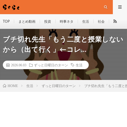
TOP
まとめ動画
投資
時事ネタ
生活
社会
ブチ切れ先生「もう二度と授業しない
から（出て行く」←コレ…
2026.06.03
ずっと日曜日のターン
生活
HOME
生活
ずっと日曜日のターン
ブチ切れ先生「もう二度と