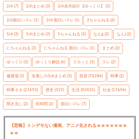
2ch
(7)
2chまとめ
(3)
2ch名作紹介【ゆっくり】
(3)
2ch面白いスレ
(1)
2ch 面白いスレ
(1)
2ちゃんねる
(6)
5ch
(3)
5chまとめ
(3)
5ちゃんねる
(3)
なんg
(2)
なんj
(2)
にちゃんねる
(3)
にちゃんねる 面白いスレ
(1)
まとめ
(2)
ゆっくり
(3)
ゆっくり解説
(6)
スカッと
(3)
スレ
(2)
修羅場
(3)
名無しの5chまとめ
(3)
投資
(76286)
時事
(2)
時事ネタ
(27693)
歴史
(319)
生活
(93435)
社会
(17696)
聞き流し
(2)
長時間
(2)
面白いスレ
(7)
【悲報】トンデモない漫画、アニメ化されるｗｗｗｗｗｗｗ
ｗｗ