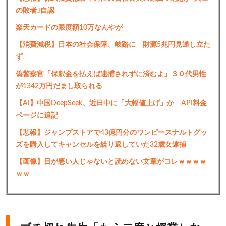
の敗者｣自認
楽天カードの限度額10万なんやが
【消費減税】日本の社会保障、岐路に 財源5兆円見通し立た
ず
偽警察官「保釈金を払えば逮捕されずに済むよ」３０代男性
が1342万円だまし取られる
【AI】中国DeepSeek、近日中に「大幅値上げ」か API料金
ページに追記
【悲報】ジャンプストアで43億円分のワンピースナルトグッ
ズを購入してキャンセルを繰り返していた32歳女逮捕
【画像】目が悪い人じゃないと読めない文章がコレｗｗｗｗ
ｗｗ