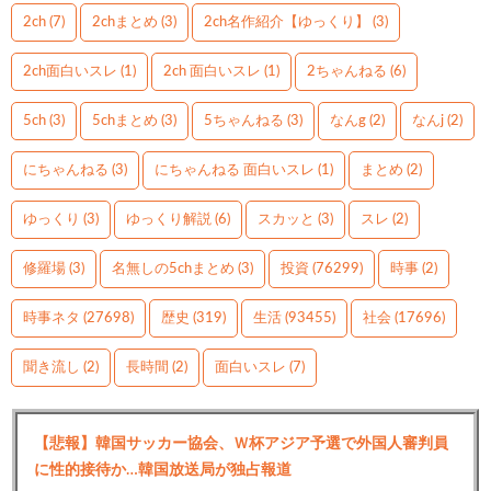
2ch
(7)
2chまとめ
(3)
2ch名作紹介【ゆっくり】
(3)
2ch面白いスレ
(1)
2ch 面白いスレ
(1)
2ちゃんねる
(6)
5ch
(3)
5chまとめ
(3)
5ちゃんねる
(3)
なんg
(2)
なんj
(2)
にちゃんねる
(3)
にちゃんねる 面白いスレ
(1)
まとめ
(2)
ゆっくり
(3)
ゆっくり解説
(6)
スカッと
(3)
スレ
(2)
修羅場
(3)
名無しの5chまとめ
(3)
投資
(76299)
時事
(2)
時事ネタ
(27698)
歴史
(319)
生活
(93455)
社会
(17696)
聞き流し
(2)
長時間
(2)
面白いスレ
(7)
【悲報】韓国サッカー協会、Ｗ杯アジア予選で外国人審判員
に性的接待か…韓国放送局が独占報道