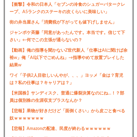
【衝撃】令和の日本人「セブンの冷食のシュガーバタークレ
ープ、A5ランクのステーキの次くらいに美味しい」
街の弁当屋さん「消費税が下がっても値下げしません」
ジャンポケ斉藤「同意があったんです。本当です。信じて下
さい」←何でこの主張が通らないの？
【動画】俺の指導を聞かないZ世代新人「仕事はAIに聞けば余
裕w」俺「AI以下でごめんね」→指導やめて放置プレイした
結果w
ワイ「子供2人目欲しいんやが、、、」ヨッメ「金は？育児
は？私の仕事は？キャリアは？」
【米国株】サンディスク、普通に爆裂決算なのにね…！？部
員は個別株の生涯収支プラスなんか？
【悲報】果物が好きだけど「面倒くさい」から皮ごと食べる
奴ｗｗｗｗｗｗｗ
【悲報】Amazonの配達、民度が終わるｗｗｗｗｗｗ