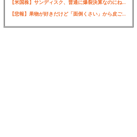
【米国株】サンディスク、普通に爆裂決算なのにね…！？部員は個別株の生涯収支プラスなんか？
— カサ子！ (@asutalt)
May 29, 2026
【悲報】果物が好きだけど「面倒くさい」から皮ごと食べる奴ｗｗｗｗｗｗｗ
続きを読む