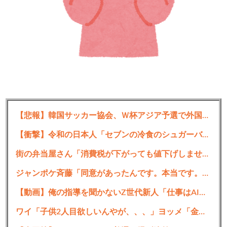
東大卒の医師「3年以内に医療の現場で起きることがコレです…本当
【悲報】韓国サッカー協会、Ｗ杯アジア予選で外国人審判員に性的接待か…韓国放送局が独占報道
にヤバいです」
【衝撃】令和の日本人「セブンの冷食のシュガーバタークレープ、A5ランクのステーキの次くらいに美味しい」
婚活してみよっかな〜と思い立ちマッチングアプリとか
街の弁当屋さん「消費税が下がっても値下げしません」
街コンとかまどろっこしいのでガチ結婚相談所に即登録
ジャンポケ斉藤「同意があったんです。本当です。信じて下さい」←何でこの主張が通らないの？
して初日に「お試しで何人か選んでみましょう^^」と言
われて面白そうな男を数人選んでメッセージ一括送信し
【動画】俺の指導を聞かないZ世代新人「仕事はAIに聞けば余裕w」俺「AI以下でごめんね」→指導やめて放置プレイした結果w
たときに返事くれたのが今の夫
ワイ「子供2人目欲しいんやが、、、」ヨッメ「金は？育児は？私の仕事は？キャリアは？」
婚活1日で終わった