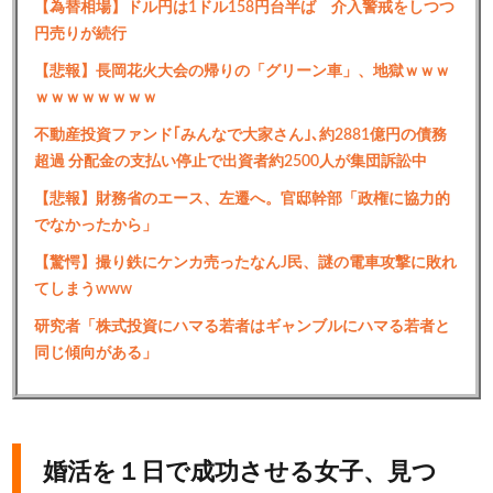
【為替相場】ドル円は1ドル158円台半ば 介入警戒をしつつ
円売りが続行
【悲報】長岡花火大会の帰りの「グリーン車」、地獄ｗｗｗ
ｗｗｗｗｗｗｗｗ
不動産投資ファンド｢みんなで大家さん｣､約2881億円の債務
超過 分配金の支払い停止で出資者約2500人が集団訴訟中
【悲報】財務省のエース、左遷へ。官邸幹部「政権に協力的
でなかったから」
【驚愕】撮り鉄にケンカ売ったなんJ民、謎の電車攻撃に敗れ
てしまうwww
研究者「株式投資にハマる若者はギャンブルにハマる若者と
同じ傾向がある」
婚活を１日で成功させる女子、見つ