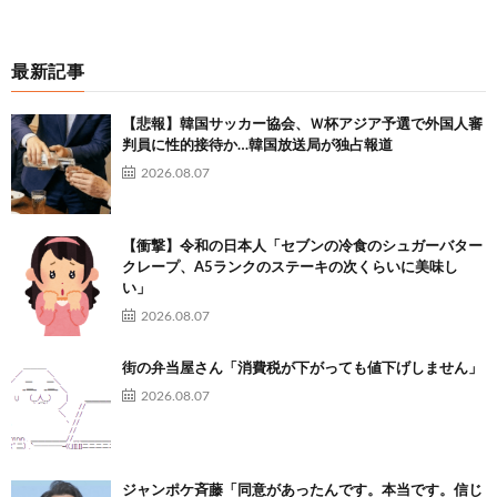
最新記事
【悲報】韓国サッカー協会、Ｗ杯アジア予選で外国人審
判員に性的接待か…韓国放送局が独占報道
2026.08.07
【衝撃】令和の日本人「セブンの冷食のシュガーバター
クレープ、A5ランクのステーキの次くらいに美味し
い」
2026.08.07
街の弁当屋さん「消費税が下がっても値下げしません」
2026.08.07
ジャンポケ斉藤「同意があったんです。本当です。信じ