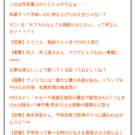
これは年収爆上がりしたんやろなぁ・・・
和菓子って不味いのに持ち上げられすぎじゃない？
Xにいる「サブカルなんでも雑語りおじさん」って何なん
や？？？？？
【悲報】ドイツ人、熱波で１ヶ月で9600人死亡
【衝撃】巨人・井上温大さん、マジでとんでもない事態に
www
仕事出来ないことで怒ってくる奴っておかしくね？
【国際】アメリカには「膨大な量の兵器がある」トランプお
やびんが主張 在庫枯渇の報道受け
MEGAドン・キホーテ姫路広畑店の露店で販売された｢うなぎ
のかば焼き｣で食中毒 男女14人が発熱や腹痛など訴え
【悲報】高市早苗さん、平和式典で防弾ガラスに囲われなが
らスピーチ
【悲報】手羽先って食べる時のだるさを美味さが上回らなく