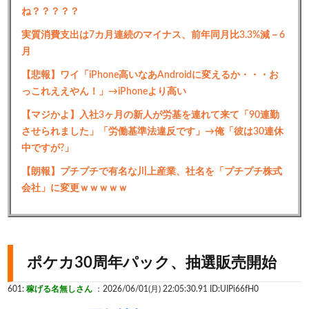
ね？？？？？
実質消費支出は7カ月連続のマイナス、前年同月比3.3%減－6
月
【悲報】ワイ「iPhone高いなあAndroidに変えるか・・・お
っこれええやん！」→iPhoneより高い
【マジかよ】入社3ヶ月の新人が労基を連れて来て「90連勤
させられました」「労働基準法違反です」→俺「彼は30連休
中ですが?」
【朗報】プチプチで有名な川上産業、社名を「プチプチ株式
会社」に変更ｗｗｗｗｗ
ポケカ30周年パック、抽選販売開始
601:
稼げる名無しさん
：2026/06/01(月) 22:05:30.91
ID:UIPi66fH0