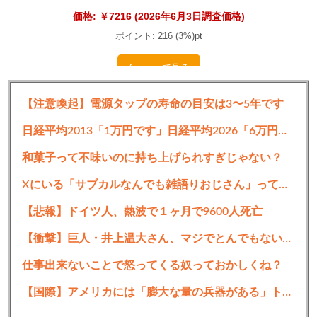
価格: ￥7216 (2026年6月3日調査価格)
ポイント: 216 (3%)pt
Amazonで見る
Powered by かせまと！
【注意喚起】電源タップの寿命の目安は3〜5年です
日経平均2013「1万円です」日経平均2026「6万円です」←これは年収爆上がりしたんやろなぁ・・・
1001:
以下名無しさんに代わりまして管理人がお伝えします
1848/01/24(？)00:00:00 ID:money_soku
和菓子って不味いのに持ち上げられすぎじゃない？
Amazonで招待販売だお。
Xにいる「サブカルなんでも雑語りおじさん」って何なんや？？？？？
【悲報】ドイツ人、熱波で１ヶ月で9600人死亡
【衝撃】巨人・井上温大さん、マジでとんでもない事態にwww
仕事出来ないことで怒ってくる奴っておかしくね？
【国際】アメリカには「膨大な量の兵器がある」トランプおやびんが主張 在庫枯渇の報道受け