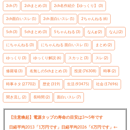
2ch
(7)
2chまとめ
(3)
2ch名作紹介【ゆっくり】
(3)
2ch面白いスレ
(1)
2ch 面白いスレ
(1)
2ちゃんねる
(6)
5ch
(3)
5chまとめ
(3)
5ちゃんねる
(3)
なんg
(2)
なんj
(2)
にちゃんねる
(3)
にちゃんねる 面白いスレ
(1)
まとめ
(2)
ゆっくり
(3)
ゆっくり解説
(6)
スカッと
(3)
スレ
(2)
修羅場
(3)
名無しの5chまとめ
(3)
投資
(76308)
時事
(2)
時事ネタ
(27702)
歴史
(319)
生活
(93475)
社会
(17696)
聞き流し
(2)
長時間
(2)
面白いスレ
(7)
【注意喚起】電源タップの寿命の目安は3〜5年です
日経平均2013「1万円です」日経平均2026「6万円です」←