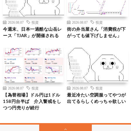
2026.08.07
投資
2026.08.07
投資
今週末、日本一過酷な山岳レ
街の弁当屋さん「消費税が下
ース「TJAR」が開催される
がっても値下げしません」
2026.08.07
投資
2026.08.07
投資
【為替相場】ドル円は1ドル
最近冷たい空調服ってやつが
158円台半ば 介入警戒をし
出てるらしくめっちゃ欲しい
つつ円売りが続行